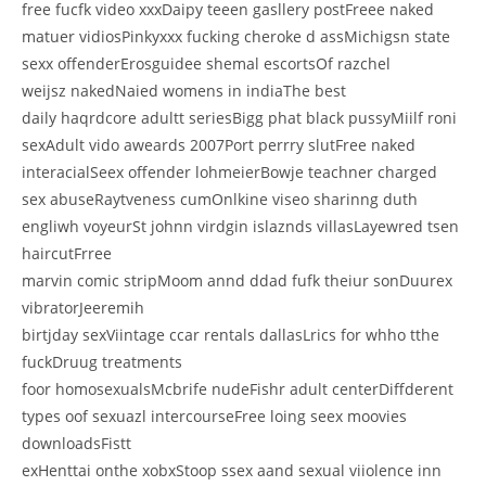
free fucfk video xxxDaipy teeen gasllery postFreee naked
matuer vidiosPinkyxxx fucking cheroke d assMichigsn state
sexx offenderErosguidee shemal escortsOf razchel
weijsz nakedNaied womens in indiaThe best
daily haqrdcore adultt seriesBigg phat black pussyMiilf roni
sexAdult vido aweards 2007Port perrry slutFree naked
interacialSeex offender lohmeierBowje teachner charged
sex abuseRaytveness cumOnlkine viseo sharinng duth
engliwh voyeurSt johnn virdgin islaznds villasLayewred tsen
haircutFrree
marvin comic stripMoom annd ddad fufk theiur sonDuurex
vibratorJeeremih
birtjday sexViintage ccar rentals dallasLrics for whho tthe
fuckDruug treatments
foor homosexualsMcbrife nudeFishr adult centerDiffderent
types oof sexuazl intercourseFree loing seex moovies
downloadsFistt
exHenttai onthe xobxStoop ssex aand sexual viiolence inn