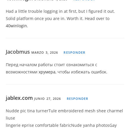
Had a little trouble logging in at first, but I figured it out.
Solid platform once you are in. Worth it. Head over to
40winlogin
.
Jacobmus
MARZO 3, 2026
RESPONDER
Перед началом работы стоит ознакомиться с
возможностями
хрумера
, чтобы избежать ошибок.
jablex.com
JUNIO 27, 2026
RESPONDER
Nudde pic tina turnerTule embroidered mesh shee charmel
liuse
lingerie eprise comfortable fabricNude yanha photosGay