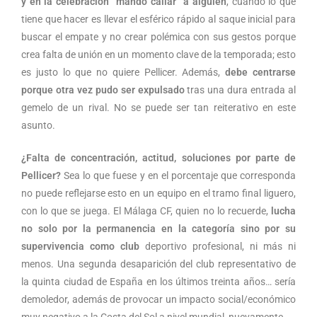
y en la celebración “mandó callar” a alguien
, cuando lo que
tiene que hacer es llevar el esférico rápido al saque inicial para
buscar el empate y no crear polémica con sus gestos porque
crea falta de unión en un momento clave de la temporada; esto
es justo lo que no quiere Pellicer. Además,
debe centrarse
porque otra vez pudo ser expulsado
tras una dura entrada al
gemelo de un rival. No se puede ser tan reiterativo en este
asunto.
¿Falta de concentración, actitud, soluciones por parte de
Pellicer?
Sea lo que fuese y en el porcentaje que corresponda
no puede reflejarse esto en un equipo en el tramo final liguero,
con lo que se juega. El Málaga CF, quien no lo recuerde,
lucha
no solo por la permanencia en la categoría sino por su
supervivencia como club
deportivo profesional, ni más ni
menos. Una segunda desaparición del club representativo de
la quinta ciudad de España en los últimos treinta años… sería
demoledor, además de provocar un impacto social/económico