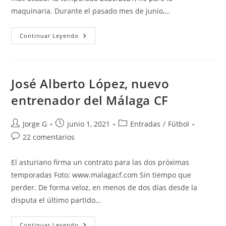
maquinaria. Durante el pasado mes de junio,…
Javi
Continuar Leyendo
Jiménez
Y
Jozabed,
Primeros
Refuerzos
Del
José Alberto López, nuevo
Málaga
CF
entrenador del Málaga CF
Autor
Publicación
Categoría
Jorge G
junio 1, 2021
Entradas
/
Fútbol
de
de
de
Comentarios
22 comentarios
la
la
la
de
entrada:
entrada:
entrada:
la
El asturiano firma un contrato para las dos próximas
entrada:
temporadas Foto: www.malagacf.com Sin tiempo que
perder. De forma veloz, en menos de dos días desde la
disputa el último partido…
José
Continuar Leyendo