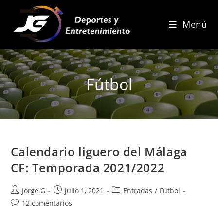
Ir
al
Menú
contenido
Fútbol
Calendario liguero del Málaga
CF: Temporada 2021/2022
Autor
Publicación
Categoría
Jorge G
julio 1, 2021
Entradas
/
Fútbol
de
de
de
Comentarios
12 comentarios
la
la
la
de