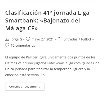
El
Plazo
De
Clasificación 41ª jornada Liga
Recepción
De
Smartbank: «Bajonazo del
Solicitudes
Del
Málaga CF»
Préstamo
Autor
Publicación
Categoría
Jorge G
mayo 27, 2021
Entradas
/
Fútbol
de
de
de
Comentarios
10 comentarios
la
la
la
de
entrada:
entrada:
entrada:
la
El equipo de Pellicer logra únicamente dos puntos de los
entrada:
últimos veintiuno jugados Foto: www.laliga.com Queda una
única jornada para finalizar la temporada liguera y la
emoción está servida. En…
Clasificación
Continuar Leyendo
41ª
Jornada
Liga
Smartbank:
«Bajonazo