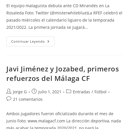
entrada:
entrada:
entrada:
la
El equipo malaguista debuta ante CD Mirandés en La
entrada:
Rosaleda Foto: Twitter (@misterwhiteblue)La RFEF celebró el
pasado miércoles el calendario liguero de la temporada
2021/2022. La primera jornada se jugará…
Calendario
Continuar Leyendo
Liguero
Del
Málaga
CF:
Temporada
2021/2022
Javi Jiménez y Jozabed, primeros
refuerzos del Málaga CF
Autor
Publicación
Categoría
Jorge G
julio 1, 2021
Entradas
/
Fútbol
de
de
de
Comentarios
21 comentarios
la
la
la
de
entrada:
entrada:
entrada:
la
Ambos jugadores fueron oficializado durante el mes de
entrada:
junio Foto: www.malagacf.com La dirección deportiva, nada
más acabar la temporada 2020/2021, no paró la