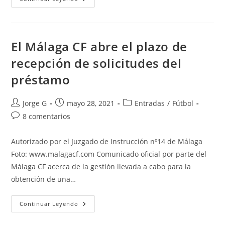
Alberto
López,
Nuevo
Entrenador
Del
Málaga
El Málaga CF abre el plazo de
CF
recepción de solicitudes del
préstamo
Autor
Publicación
Categoría
Jorge G
mayo 28, 2021
Entradas
/
Fútbol
de
de
de
Comentarios
8 comentarios
la
la
la
de
entrada:
entrada:
entrada:
la
Autorizado por el Juzgado de Instrucción nº14 de Málaga
entrada:
Foto: www.malagacf.com Comunicado oficial por parte del
Málaga CF acerca de la gestión llevada a cabo para la
obtención de una…
El
Continuar Leyendo
Málaga
CF
Abre