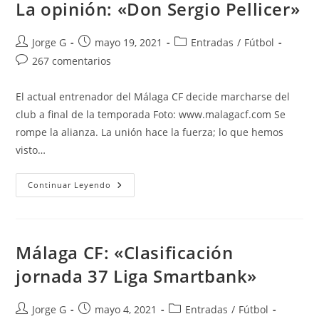
Del
La opinión: «Don Sergio Pellicer»
Málaga
CF»
Autor
Publicación
Categoría
Jorge G
mayo 19, 2021
Entradas
/
Fútbol
de
de
de
Comentarios
267 comentarios
la
la
la
de
entrada:
entrada:
entrada:
la
El actual entrenador del Málaga CF decide marcharse del
entrada:
club a final de la temporada Foto: www.malagacf.com Se
rompe la alianza. La unión hace la fuerza; lo que hemos
visto…
La
Continuar Leyendo
Opinión:
«Don
Sergio
Pellicer»
Málaga CF: «Clasificación
jornada 37 Liga Smartbank»
Autor
Publicación
Categoría
Jorge G
mayo 4, 2021
Entradas
/
Fútbol