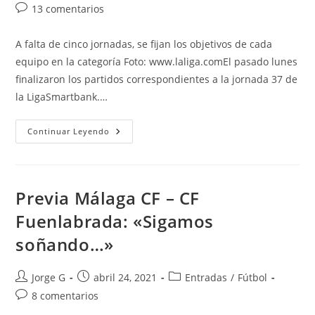
de
de
de
Comentarios
13 comentarios
la
la
la
de
entrada:
entrada:
entrada:
la
A falta de cinco jornadas, se fijan los objetivos de cada
entrada:
equipo en la categoría Foto: www.laliga.comEl pasado lunes
finalizaron los partidos correspondientes a la jornada 37 de
la LigaSmartbank.…
Málaga
Continuar Leyendo
CF:
«Clasificación
Jornada
37
Liga
Smartbank»
Previa Málaga CF – CF
Fuenlabrada: «Sigamos
soñando…»
Autor
Publicación
Categoría
Jorge G
abril 24, 2021
Entradas
/
Fútbol
de
de
de
Comentarios
8 comentarios
la
la
la
de