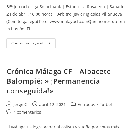
entrada:
entrada:
entrada:
la
36ª jornada Liga Smartbank | Estadio La Rosaleda | Sábado
entrada:
24 de abril, 16:00 horas | Árbitro: Javier Iglesias Villanueva
(Comité gallego) Foto: www.malagacf.comQue no nos quiten
la ilusión. El…
Previa
Continuar Leyendo
Málaga
CF
–
CF
Fuenlabrada:
«Sigamos
Crónica Málaga CF – Albacete
Soñando…»
Balompié: » ¡Permanencia
conseguida!»
Autor
Publicación
Categoría
Jorge G
abril 12, 2021
Entradas
/
Fútbol
de
de
de
Comentarios
4 comentarios
la
la
la
de
entrada:
entrada:
entrada:
la
El Málaga CF logra ganar al colista y sueña por cotas más
entrada: