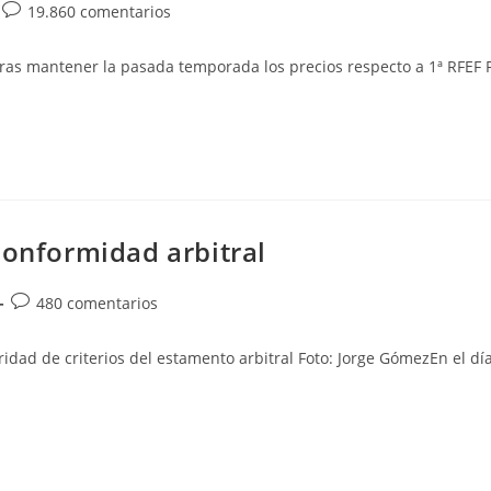
Comentarios
19.860 comentarios
de
la
 tras mantener la pasada temporada los precios respecto a 1ª RFE
entrada:
conformidad arbitral
Comentarios
480 comentarios
de
la
ridad de criterios del estamento arbitral Foto: Jorge GómezEn el dí
entrada: