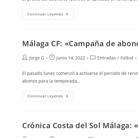
entrada:
entrada:
entrada:
Málaga
Continuar Leyendo
CF:
«Nota
Aclaratoria
Fiel
Malaguista
+
Málaga CF: «Campaña de abon
Abono»
Autor
Publicación
Categoría
Jorge G
junio 14, 2022
Entradas
/
Fútbol
de
de
de
la
la
la
El pasado lunes comenzó a activarse el periodo de r
entrada:
entrada:
entrada:
abonos para la temporada…
Málaga
Continuar Leyendo
CF:
«Campaña
De
Abonos
Temporada
2022/2023»
Crónica Costa del Sol Málaga: 