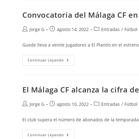
Su
Disconformidad
Arbitral
Convocatoria del Málaga CF en 
Autor
Publicación
Categoría
Jorge G
agosto 14, 2022
Entradas
/
Fútbol
de
de
de
la
la
la
Guede lleva a veinte jugadores a El Plantío en el estren
entrada:
entrada:
entrada:
Convocatoria
Continuar Leyendo
Del
Málaga
CF
En
Su
Estreno
El Málaga CF alcanza la cifra 
Liguero
Autor
Publicación
Categoría
Jorge G
agosto 10, 2022
Entradas
/
Fútbol
de
de
de
la
la
la
El club supera el número de abonados de la temporada p
entrada:
entrada:
entrada:
El
Continuar Leyendo