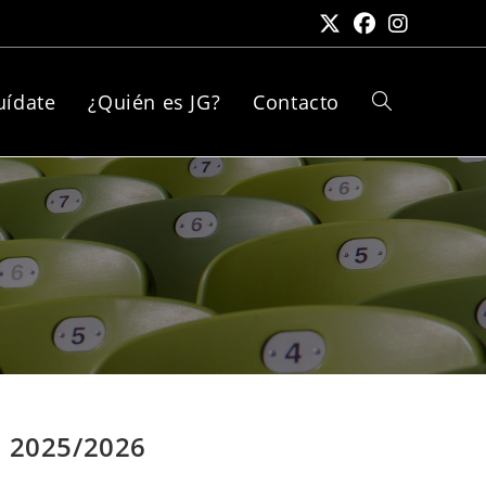
uídate
¿Quién es JG?
Contacto
Alternar
búsqueda
de
la
a 2025/2026