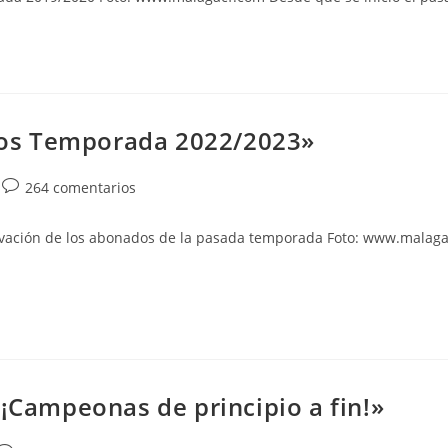
entrada:
os Temporada 2022/2023»
Comentarios
264 comentarios
de
la
enovación de los abonados de la pasada temporada Foto: www.mal
entrada:
«¡Campeonas de principio a fin!»