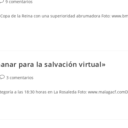
Comentarios
9 comentarios
de
la
la Copa de la Reina con una superioridad abrumadora Foto: www.b
entrada:
anar para la salvación virtual»
Comentarios
3 comentarios
de
la
ategoría a las 18:30 horas en La Rosaleda Foto: www.malagacf.comDi
entrada: