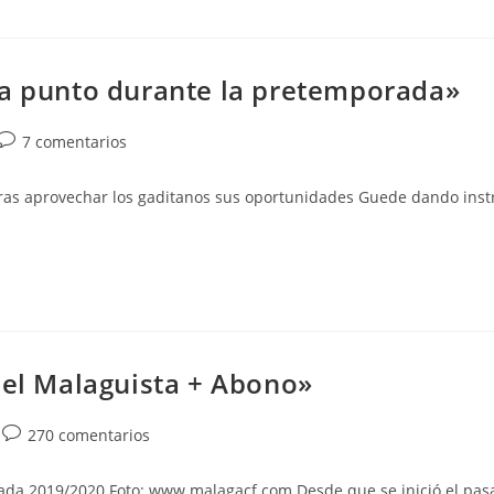
 a punto durante la pretemporada»
Comentarios
7 comentarios
de
la
ras aprovechar los gaditanos sus oportunidades Guede dando instr
entrada:
iel Malaguista + Abono»
Comentarios
270 comentarios
de
la
orada 2019/2020 Foto: www.malagacf.com Desde que se inició el pas