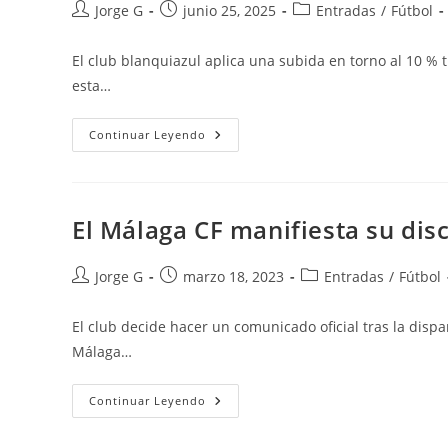
Autor
Publicación
Categoría
Jorge G
junio 25, 2025
Entradas
/
Fútbol
de
de
de
la
la
la
El club blanquiazul aplica una subida en torno al 10 %
entrada:
entrada:
entrada:
esta…
El
Continuar Leyendo
Málaga
CF
Comunica
Los
Precios
Para
El Málaga CF manifiesta su dis
Los
Abonos
De
La
Autor
Publicación
Categoría
Jorge G
marzo 18, 2023
Entradas
/
Fútbol
Temporada
de
de
de
2025/2026
la
la
la
El club decide hacer un comunicado oficial tras la dispa
entrada:
entrada:
entrada:
Málaga…
El
Continuar Leyendo
Málaga
CF
Manifiesta