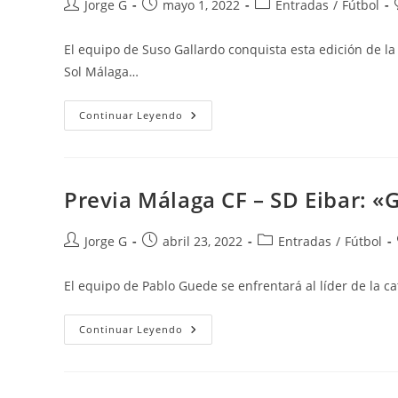
Autor
Publicación
Categoría
Jorge G
mayo 1, 2022
Entradas
/
Fútbol
de
de
de
la
la
la
El equipo de Suso Gallardo conquista esta edición de 
entrada:
entrada:
entrada:
Sol Málaga…
Crónica
Continuar Leyendo
Costa
Del
Sol
Málaga:
«¡Campeonas
De
Previa Málaga CF – SD Eibar: «G
Principio
A
Fin!»
Autor
Publicación
Categoría
Jorge G
abril 23, 2022
Entradas
/
Fútbol
de
de
de
la
la
la
El equipo de Pablo Guede se enfrentará al líder de la c
entrada:
entrada:
entrada:
Previa
Continuar Leyendo
Málaga
CF
–
SD
Eibar: