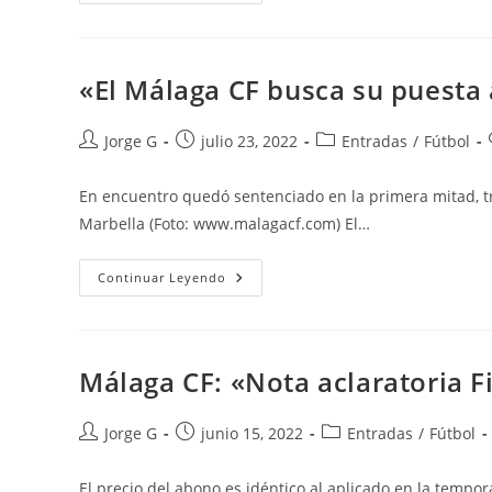
Málaga
CF
Alcanza
La
Cifra
De
«El Málaga CF busca su puesta
15.000
Abonados
Autor
Publicación
Categoría
Jorge G
julio 23, 2022
Entradas
/
Fútbol
de
de
de
la
la
la
En encuentro quedó sentenciado en la primera mitad, t
entrada:
entrada:
entrada:
Marbella (Foto: www.malagacf.com) El…
«El
Continuar Leyendo
Málaga
CF
Busca
Su
Puesta
A
Málaga CF: «Nota aclaratoria F
Punto
Durante
La
Pretemporada»
Autor
Publicación
Categoría
Jorge G
junio 15, 2022
Entradas
/
Fútbol
de
de
de
la
la
la
El precio del abono es idéntico al aplicado en la temp