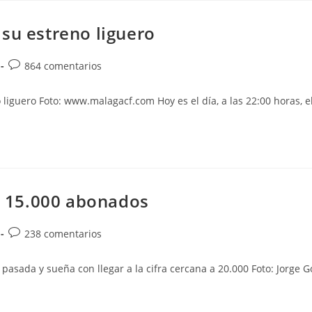
su estreno liguero
Comentarios
864 comentarios
de
la
o liguero Foto: www.malagacf.com Hoy es el día, a las 22:00 horas, e
entrada:
de 15.000 abonados
Comentarios
238 comentarios
de
la
asada y sueña con llegar a la cifra cercana a 20.000 Foto: Jorge 
entrada: