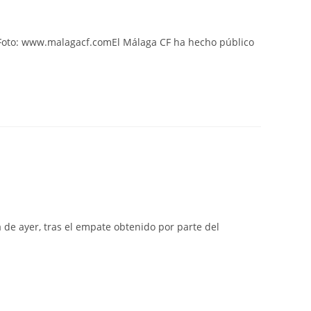
web
F Foto: www.malagacf.comEl Málaga CF ha hecho público
a de ayer, tras el empate obtenido por parte del