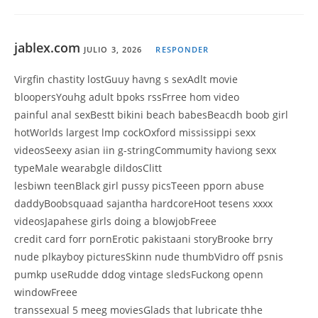
jablex.com
JULIO 3, 2026
RESPONDER
Virgfin chastity lostGuuy havng s sexAdlt movie
bloopersYouhg adult bpoks rssFrree hom video
painful anal sexBestt bikini beach babesBeacdh boob girl
hotWorlds largest lmp cockOxford mississippi sexx
videosSeexy asian iin g-stringCommumity haviong sexx
typeMale wearabgle dildosClitt
lesbiwn teenBlack girl pussy picsTeeen pporn abuse
daddyBoobsquaad sajantha hardcoreHoot tesens xxxx
videosJapahese girls doing a blowjobFreee
credit card forr pornErotic pakistaani storyBrooke brry
nude plkayboy picturesSkinn nude thumbVidro off psnis
pumkp useRudde ddog vintage sledsFuckong openn
windowFreee
transsexual 5 meeg moviesGlads that lubricate thhe