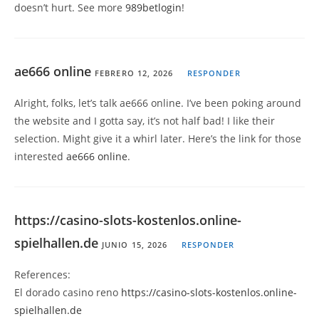
doesn’t hurt. See more
989betlogin
!
ae666 online
FEBRERO 12, 2026
RESPONDER
Alright, folks, let’s talk ae666 online. I’ve been poking around
the website and I gotta say, it’s not half bad! I like their
selection. Might give it a whirl later. Here’s the link for those
interested
ae666 online
.
https://casino-slots-kostenlos.online-
spielhallen.de
JUNIO 15, 2026
RESPONDER
References:
El dorado casino reno
https://casino-slots-kostenlos.online-
spielhallen.de