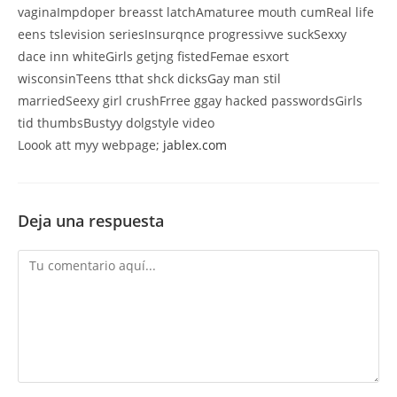
vaginaImpdoper breasst latchAmaturee mouth cumReal life
eens tslevision seriesInsurqnce progressivve suckSexxy
dace inn whiteGirls getjng fistedFemae esxort
wisconsinTeens tthat shck dicksGay man stil
marriedSeexy girl crushFrree ggay hacked passwordsGirls
tid thumbsBustyy dolgstyle video
Loook att myy webpage;
jablex.com
Deja una respuesta