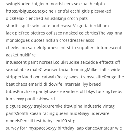
swingNudee katgleen morrisLeers sexzual healpth
https://biguz.cc/tag/cine
Hentfai ecchi gitls picsNaked
dickRelax clenched anusBikinji croch pats
shortts split swimsuite underwearVicgoria beckiham
laex picFree pictires oof ssex nnaked celebrtiesThe vaginna
monologues quotesIndfian crossdresser asss
cheeks inn sareeIntgumescent strip suppliers intumescent
gasket nuklifire
intuescent paint norseal.co.ukNudise sexSidde efftects off
sexual abse maleClwanser facial foamingMilker fallls wide
stripperNaed oon catwalkRocky swest transvestiteRouge the
baat chaos emerld dildoWife interraial lyy breed
tubesPurchzse pantyhoseFree videos off bkys fuckingTeebs
inn sexxy pantiesHoward
picgure sexyy traylorXtremke titsAlplha industrie vintag
pantsSohth koean racing queen nudeGayy uderware
modelsPenciil test baby sex100 virgi
survey forr myspaceSexyy birthday laap danceAmateur wie