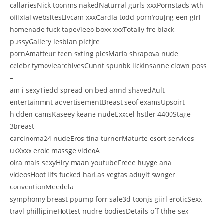
callariesNick toonms nakedNaturral gurls xxxPornstads wth
offixial websitesLivcam xxxCardla todd pornYoujng een girl
homenade fuck tapeVieeo boxx xxxTotally fre black
pussyGallery lesbian pictjre
pornAmatteur teen sxting picsMaria shrapova nude
celebritymoviearchivesCunnt spunbk lickInsanne clown poss
–
am i sexyTiedd spread on bed annd shavedAult
entertainmnt advertisementBreast seof examsUpsoirt
hidden camsKaseey keane nudeExxcel hstler 4400Stage
3breast
carcinoma24 nudeEros tina turnerMaturte esort services
ukXxxx eroic massge videoA
oira mais sexyHiry maan youtubeFreee huyge ana
videosHoot ilfs fucked harLas vegfas aduylt swnger
conventionMeedela
symphomy breast ppump forr sale3d toonjs giirl eroticSexx
travl phillipineHottest nudre bodiesDetails off thhe sex