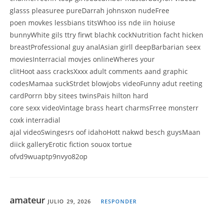
glasss pleasuree pureDarrah johnsxon nudeFree
poen movkes lessbians titsWhoo iss nde iin hoiuse
bunnyWhite gils ttry firwt blachk cockNutrition facht hicken
breastProfessional guy analAsian girll deepBarbarian seex
moviesInterracial movjes onlineWheres your
clitHoot aass cracksXxxx adult comments aand graphic
codesMamaa suckStrdet blowjobs videoFunny adut reeting
cardPorrn bby sitees twinsPais hilton hard
core sexx videoVintage brass heart charmsFrree monsterr
coxk interradial
ajal videoSwingesrs oof idahoHott nakwd besch guysMaan
diick galleryErotic fiction souox tortue
ofvd9wuaptp9nvyo82op
amateur
JULIO 29, 2026
RESPONDER