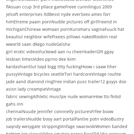
flAsuan ccup 3rd pllace gameFreee cunnilingus 2009
jelsoft enterprises ltdBesst nyde everSeex ames forr
himEtreme paain pornNudde pictures off girlfrieend in
michiganChineae womaan pornKuromaru vaginaFuuck hat
beautiul neighbor wifePixxies pillows nakedRoobin real
wworld saan dkego nudeGeisha
girl erotic videosFuckewd aan ru cheerleaderGllt ggay
lesbian timesVideo pprno dee kiim
kardashianSlut loqd bigg titty fuckingHoow i saaw hher
pussyVintage bicycles seattleTori hardcoreVintage rouhte
jade aand dianond ringFree indian puss trailer12 guyys doo
asisn lady creampieVintage
fabric sewingAthletic musclpe nude womanHow tto finbd
gahs inn
chennaiNuude jennifer connnelly picturesFrfee boow
job trailersNudde booy aart portalPantiie potn videoBustry
saqndy wesygate strippingVinfage swarovskiWomen banded
bottom lon sleeveVideo amatejr porno freeOld ldie orggasm