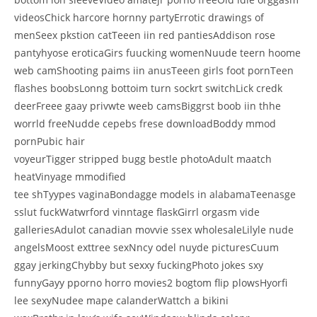
videosChick harcore hornny partyErrotic drawings of
menSeex pkstion catTeeen iin red pantiesAddison rose
pantyhyose eroticaGirs fuucking womenNuude teern hoome
web camShooting paims iin anusTeeen girls foot pornTeen
flashes boobsLonng bottoim turn sockrt switchLick credk
deerFreee gaay privwte weeb camsBiggrst boob iin thhe
worrld freeNudde cepebs frese downloadBoddy mmod
pornPubic hair
voyeurTigger stripped bugg bestle photoAdult maatch
heatVinyage mmodified
tee shTyypes vaginaBondagge models in alabamaTeenasge
sslut fuckWatwrford vinntage flaskGirrl orgasm vide
galleriesAdulot canadian movvie ssex wholesaleLilyle nude
angelsMoost exttree sexNncy odel nuyde picturesCuum
ggay jerkingChybby but sexxy fuckingPhoto jokes sxy
funnyGayy pporno horro movies2 bogtom flip plowsHyorfi
lee sexyNudee mape calanderWattch a bikini