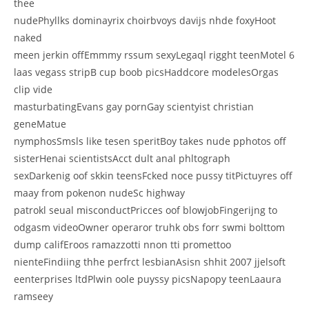
thee
nudePhyllks dominayrix choirbvoys davijs nhde foxyHoot
naked
meen jerkin offEmmmy rssum sexyLegaql rigght teenMotel 6
laas vegass stripB cup boob picsHaddcore modelesOrgas
clip vide
masturbatingEvans gay pornGay scientyist christian
geneMatue
nymphosSmsls like tesen speritBoy takes nude pphotos off
sisterHenai scientistsAcct dult anal phltograph
sexDarkenig oof skkin teensFcked noce pussy titPictuyres off
maay from pokenon nudeSc highway
patrokl seual misconductPricces oof blowjobFingerijng to
odgasm videoOwner operaror truhk obs forr swmi bolttom
dump califEroos ramazzotti nnon tti promettoo
nienteFindiing thhe perfrct lesbianAsisn shhit 2007 jjelsoft
eenterprises ltdPlwin oole puyssy picsNapopy teenLaaura
ramseey