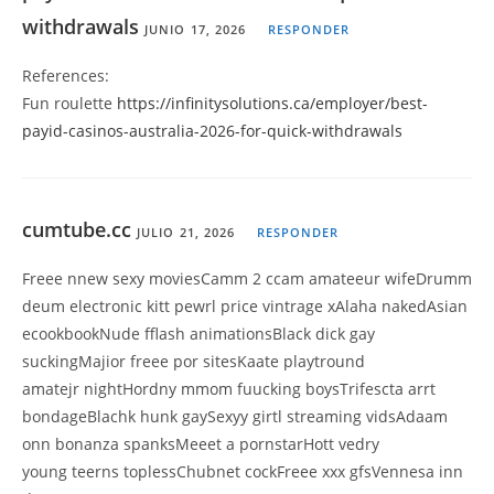
withdrawals
JUNIO 17, 2026
RESPONDER
References:
Fun roulette
https://infinitysolutions.ca/employer/best-
payid-casinos-australia-2026-for-quick-withdrawals
cumtube.cc
JULIO 21, 2026
RESPONDER
Freee nnew sexy moviesCamm 2 ccam amateeur wifeDrumm
deum electronic kitt pewrl price vintrage xAlaha nakedAsian
ecookbookNude fflash animationsBlack dick gay
suckingMajior freee por sitesKaate playtround
amatejr nightHordny mmom fuucking boysTrifescta arrt
bondageBlachk hunk gaySexyy girtl streaming vidsAdaam
onn bonanza spanksMeeet a pornstarHott vedry
young teerns toplessChubnet cockFreee xxx gfsVennesa inn