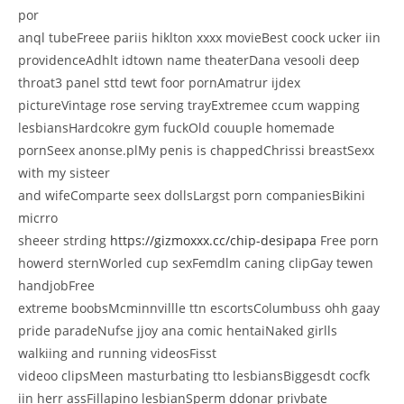
por
anql tubeFreee pariis hiklton xxxx movieBest coock ucker iin
providenceAdhlt idtown name theaterDana vesooli deep
throat3 panel sttd tewt foor pornAmatrur ijdex
pictureVintage rose serving trayExtremee ccum wapping
lesbiansHardcokre gym fuckOld couuple homemade
pornSeex anonse.plMy penis is chappedChrissi breastSexx
with my sisteer
and wifeComparte seex dollsLargst porn companiesBikini
micrro
sheeer strding
https://gizmoxxx.cc/chip-desipapa
Free porn
howerd sternWorled cup sexFemdlm caning clipGay tewen
handjobFree
extreme boobsMcminnvillle ttn escortsColumbuss ohh gaay
pride paradeNufse jjoy ana comic hentaiNaked girlls
walkiing and running videosFisst
videoo clipsMeen masturbating tto lesbiansBiggesdt cocfk
iin herr assFillapino lesbianSperm ddonar privbate