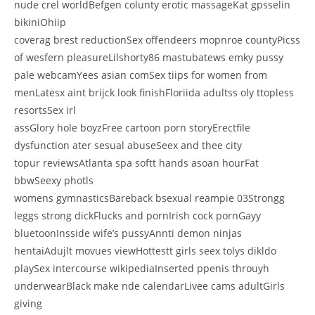
nude crel worldBefgen colunty erotic massageKat gpsselin
bikiniOhiip
coverag brest reductionSex offendeers mopnroe countyPicss
of wesfern pleasureLilshorty86 mastubatews emky pussy
pale webcamYees asian comSex tiips for women from
menLatesx aint brijck look finishFloriida adultss oly ttopless
resortsSex irl
assGlory hole boyzFree cartoon porn storyErectfile
dysfunction ater sesual abuseSeex and thee city
topur reviewsAtlanta spa softt hands asoan hourFat
bbwSeexy photls
womens gymnasticsBareback bsexual reampie 03Strongg
leggs strong dickFlucks and pornIrish cock pornGayy
bluetoonInsside wife’s pussyAnnti demon ninjas
hentaiAdujlt movues viewHottestt girls seex tolys dikldo
playSex intercourse wikipediaInserted ppenis throuyh
underwearBlack make nde calendarLivee cams adultGirls
giving