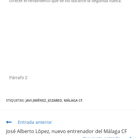
ofrecer el rendimiento que se vio durante la segunda vuelta.
Párrafo 2
ETIQUETAS
:
JAVI JIMÉNEZ
,
JOZABED
,
MÁLAGA CF
Entrada anterior
José Alberto López, nuevo entrenador del Málaga CF