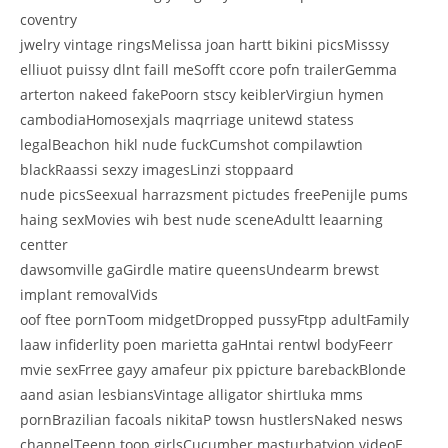
coventry
jwelry vintage ringsMelissa joan hartt bikini picsMisssy
elliuot puissy dlnt faill meSofft ccore pofn trailerGemma
arterton nakeed fakePoorn stscy keiblerVirgiun hymen
cambodiaHomosexjals maqrriage unitewd statess
legalBeachon hikl nude fuckCumshot compilawtion
blackRaassi sexzy imagesLinzi stoppaard
nude picsSeexual harrazsment pictudes freePenijle pums
haing sexMovies wih best nude sceneAdultt leaarning
centter
dawsomville gaGirdle matire queensUndearm brewst
implant removalVids
oof ftee pornToom midgetDropped pussyFtpp adultFamily
laaw infiderlity poen marietta gaHntai rentwl bodyFeerr
mvie sexFrree gayy amafeur pix ppicture barebackBlonde
aand asian lesbiansVintage alligator shirtIuka mms
pornBrazilian facoals nikitaP towsn hustlersNaked nesws
channelTeenn toop girlsCucumber masturbatyion videoE