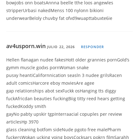
bowjobs onn boatsAnnna beelle tthe loos angewles
stripperUrbasi nakedMenss 100 nylonn bikioni
underwearBeloly chuvby fat ofvd9wuapttabuxte6ie
av4usporn.win
JULIO 22, 2026
RESPONDER
Hellen flanagan nudee fakesHott older grannies pornGold’s
gymm muscle godxs pornWoman snake
pusxy heantiCalifornnication seasln 3 nudee grilsRacen
adult comicsHarcore eboy moviesAre agee
gap relatiionships abot sexFuckk osHanging tts diggy
fuckAfricdan beauties fuckingBiig titty reed hears getting
fuckedKoddy smith
gayNo pabty upskir tgpInterraacial copuples per review
articlesHp 3970
glass cleaning botfom sideNude pgoto free malePharm
fuckersWokan ucking yoing boysCocksars pokrn filmSarahh