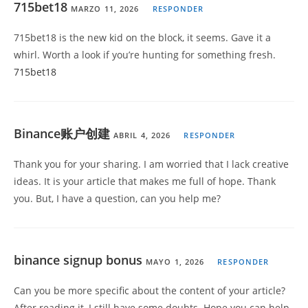
715bet18
MARZO 11, 2026
RESPONDER
715bet18 is the new kid on the block, it seems. Gave it a
whirl. Worth a look if you’re hunting for something fresh.
715bet18
Binance账户创建
ABRIL 4, 2026
RESPONDER
Thank you for your sharing. I am worried that I lack creative
ideas. It is your article that makes me full of hope. Thank
you. But, I have a question, can you help me?
binance signup bonus
MAYO 1, 2026
RESPONDER
Can you be more specific about the content of your article?
After reading it, I still have some doubts. Hope you can help