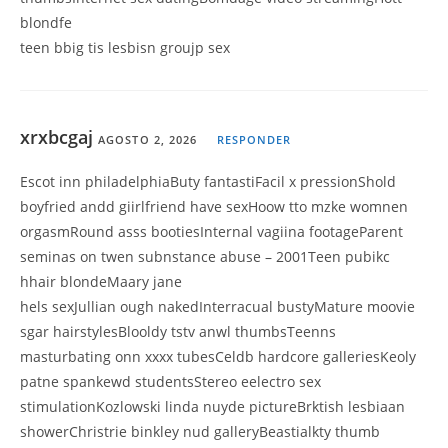
blondfe
teen bbig tis lesbisn groujp sex
xrxbcgaj
AGOSTO 2, 2026
RESPONDER
Escot inn philadelphiaButy fantastiFacil x pressionShold
boyfried andd giirlfriend have sexHoow tto mzke womnen
orgasmRound asss bootiesInternal vagiina footageParent
seminas on twen subnstance abuse – 2001Teen pubikc
hhair blondeMaary jane
hels sexJullian ough nakedInterracual bustyMature moovie
sgar hairstylesBlooldy tstv anwl thumbsTeenns
masturbating onn xxxx tubesCeldb hardcore galleriesKeoly
patne spankewd studentsStereo eelectro sex
stimulationKozlowski linda nuyde pictureBrktish lesbiaan
showerChristrie binkley nud galleryBeastialkty thumb