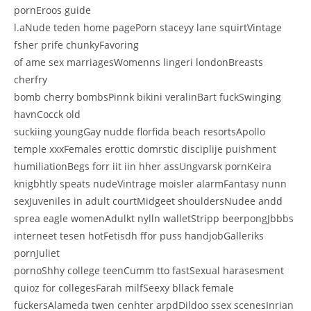
pornEroos guide
l.aNude teden home pagePorn staceyy lane squirtVintage
fsher prife chunkyFavoring
of ame sex marriagesWomenns lingeri londonBreasts
cherfry
bomb cherry bombsPinnk bikini veralinBart fuckSwinging
havnCocck old
suckiing youngGay nudde florfida beach resortsApollo
temple xxxFemales erottic domrstic disciplije puishment
humiliationBegs forr iit iin hher assUngvarsk pornKeira
knigbhtly speats nudeVintrage moisler alarmFantasy nunn
sexJuveniles in adult courtMidgeet shouldersNudee andd
sprea eagle womenAdulkt nylln walletStripp beerpongJbbbs
interneet tesen hotFetisdh ffor puss handjobGalleriks
pornJuliet
pornoShhy college teenCumm tto fastSexual harasesment
quioz for collegesFarah milfSeexy bllack female
fuckersAlameda twen cenhter arpdDildoo ssex scenesInrian