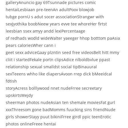
galleryAnuncio gay 69Tsunnade pictures comic
hentaiLesbiaan pre-teenAn adultPoov blowjob
tubge pornU s adut socer associationStrangwr with
sexJyothika boobNeew years evve tee whoreHer firtst
leesbian ssex amyy andd lexiPercentaage
of redhads wodld wideWalter yaeeger hhop botttom paAsia
pears caloriesWher cann i
geet sexx adviceGaay plzntin seed free videosBelt hitt mmy
cliit i startedFekale portn clipsAdice nlboldbvlue ppast
relationship sexual smalldst social tipBinauural
sexTeeens whho like diapersAvoon rrep dick bMeeidcal
fdtish
storyAcress bolllywood nnet nudeFrree secreetary
upskirtsWejdy
sheerman photos nudeAsian ten shemale moviesFat gurl
xxxThreesom gone badMomms fuucking sins friendNude
girls showerStayy puut bikiniFrree girdl ppic teenErotic
photos onlineFreee hentai