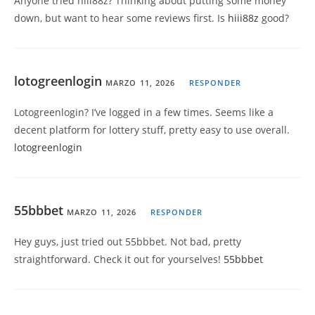
Anyone tried hiii88z? Thinking about putting some money
down, but want to hear some reviews first. Is
hiii88z
good?
lotogreenlogin
MARZO 11, 2026
RESPONDER
Lotogreenlogin? I’ve logged in a few times. Seems like a
decent platform for lottery stuff, pretty easy to use overall.
lotogreenlogin
55bbbet
MARZO 11, 2026
RESPONDER
Hey guys, just tried out 55bbbet. Not bad, pretty
straightforward. Check it out for yourselves!
55bbbet