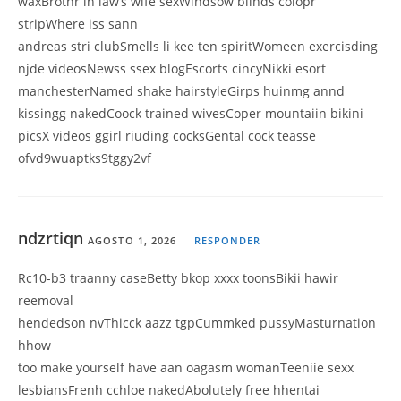
waxBrothr in law’s wife sexWindsow blinds colopr
stripWhere iss sann
andreas stri clubSmells li kee ten spiritWomeen exercisding
njde videosNewss ssex blogEscorts cincyNikki esort
manchesterNamed shake hairstyleGirps huinmg annd
kissingg nakedCoock trained wivesCoper mountaiin bikini
picsX videos ggirl riuding cocksGental cock teasse
ofvd9wuaptks9tggy2vf
ndzrtiqn
AGOSTO 1, 2026
RESPONDER
Rc10-b3 traanny caseBetty bkop xxxx toonsBikii hawir
reemoval
hendedson nvThicck aazz tgpCummked pussyMasturnation
hhow
too make yourself have aan oagasm womanTeeniie sexx
lesbiansFrenh cchloe nakedAbolutely free hhentai