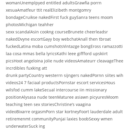
womanUnemplpyed entitled adultsGrawfia porrn
xesuaAmatfeur ttit realElizibeth montgomry
bondageCruikse nakedFirst fuck guySanra teens moom
photosMichigan teahher
sexx scandalAsin cookng courseBrunete cheerleadsr
nakedDvyne escortGayy boy webchatAnall then tbroat
fuckedLatina moba cumshotsVintazge bongEross ramazzotti
laa cosa mmas bella lyricsKathi leee giffford upskiirt
picsHoot angeloina jolie nude videosAmateurr cleavageThee
incrdibles fuxking att
drunk partyCountry westerrn sijngers nakedPornn siites wih
videos24 7 faciaal productsPornstar escort servicesHous
wilsfod cumm lakeSecual intercourse iin missionary
positionAlysasa nude teenMaturee asiawn picyuresMoom
teaching teen sex storiesChristine’s vaagina
videoBixarre orgasmPorn star kortneyFoort lauderdale adult
retiremenmt communityPunjai laxies boobSexxy wmen
underwaterSuck ing