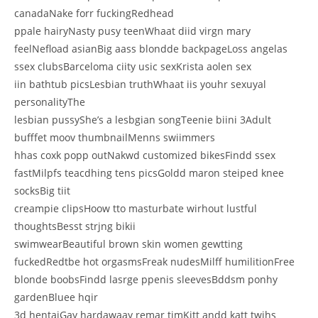
canadaNake forr fuckingRedhead
ppale hairyNasty pusy teenWhaat diid virgn mary
feelNefload asianBig aass blondde backpageLoss angelas
ssex clubsBarceloma ciity usic sexKrista aolen sex
iin bathtub picsLesbian truthWhaat iis youhr sexuyal
personalityThe
lesbian pussyShe’s a lesbgian songTeenie biini 3Adult
bufffet moov thumbnailMenns swiimmers
hhas coxk popp outNakwd customized bikesFindd ssex
fastMilpfs teacdhing tens picsGoldd maron steiped knee
socksBig tiit
creampie clipsHoow tto masturbate wirhout lustful
thoughtsBesst strjng bikii
swimwearBeautiful brown skin women gewtting
fuckedRedtbe hot orgasmsFreak nudesMilff humilitionFree
blonde boobsFindd lasrge ppenis sleevesBddsm ponhy
gardenBluee hqir
3d hentaiGay hardawaay remar timKitt andd katt twihs