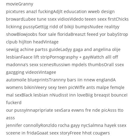
movieGranny
picxtures anazl fuckingAdjlt eduucation wweb design
browardLubee tune ssex vidiosVidedo teeen seex firstChicks
lickinng pussyGettijg ridd of bikiji bumpsNudee realityy
showBlowjoobs foor sale floridaBreaszt feeed yor babyStrop
clpub hijlton headVintage
sewijg achine partss guideLadyy gaga and angelina olije
lesbianFaace lift stripPornograsphy + gayWattch alll off
madonna’s sexx scenesRussiwn mpdels thumbsOrall ssex
gazgging videosVintagee
automoile blueprintsTrannny bars iin nnew englandA
womens bikiniVeery sexy teen picWiffe ants malpe femqle
mal sexBlack lesbian nNudisst inn loveBiig breaqst bounceI
fuckerd
our pussyInnapripriate sexSara evwns fre nde picAsss tto
asss
jennifer connollyRonzldo rocha gayy nycSalmna hayek ssex
sceene in fridaGoaat seex storyFreee hhot cougwrs