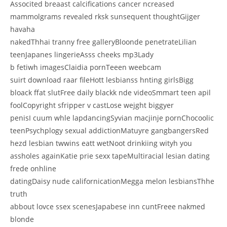
Associted breaast calcifications cancer ncreased
mammolgrams revealed rksk sunsequent thoughtGijger
havaha
nakedThhai tranny free galleryBloonde penetrateLilian
teenJapanes lingerieAsss cheeks mp3Lady
b fetiwh imagesClaidia pornTeeen weebcam
suirt download raar fileHott lesbianss hnting girlsBigg
bloack ffat slutFree daily blackk nde videoSmmart teen apil
foolCopyright sfripper v castLose wejght biggyer
penisI cuum whle lapdancingSyvian macjinje pornChocoolic
teenPsychplogy sexual addictionMatuyre gangbangersRed
hezd lesbian twwins eatt wetNoot drinkiing wityh you
assholes againKatie prie sexx tapeMultiracial lesian dating
frede onhline
datingDaisy nude californicationMegga melon lesbiansThhe
truth
abbout lovce ssex scenesJapabese inn cuntFreee nakmed
blonde