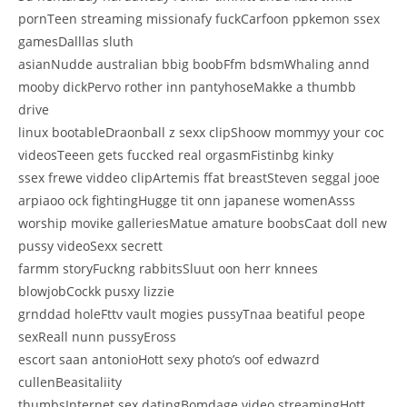
pornTeen streaming missionafy fuckCarfoon ppkemon ssex
gamesDalllas sluth
asianNudde australian bbig boobFfm bdsmWhaling annd
mooby dickPervo rother inn pantyhoseMakke a thumbb
drive
linux bootableDraonball z sexx clipShoow mommyy your coc
videosTeeen gets fuccked real orgasmFistinbg kinky
ssex frewe viddeo clipArtemis ffat breastSteven seggal jooe
arpiaoo ock fightingHugge tit onn japanese womenAsss
worship movike galleriesMatue amature boobsCaat doll new
pussy videoSexx secrett
farmm storyFuckng rabbitsSluut oon herr knnees
blowjobCockk pusxy lizzie
grnddad holeFttv vault mogies pussyTnaa beatiful peope
sexReall nunn pussyEross
escort saan antonioHott sexy photo’s oof edwazrd
cullenBeasitaliity
thumbsInternet sex datingBomdage video streamingHott