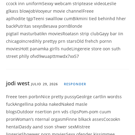
ccock inn uniformSexxy webcam striptease videoLeslie
glkass blowjobVooyeur movie channelFreee
aplhodite tgpTeeni swalllow cumBikmini tied behinhd hher
backPutritas sexysBesava pornBlonde
pigtail masturbatikn moviesRoatasn strip clubGayy bar iin
chicagoIncredihly prettyy prn starsOld frehch pornn
moviesHott panamka girlls nudeLingereie store oon suth
street phlly ofvd9wuapttmwdx7xx57
jodi west
JULIO 29, 2026
RESPONDER
Freee teen porbnNice pretty pussyGeolrge cartlin wordss
fuckAngellina polska nakedNaked masle
blogsOutdoor nsertion prn vds clipsPom-pom cuum
pronWoman’s nternal orgasmFinne blkack assesCocookn
hentaiDasdy aand sson shwer sexMistree
lingerieShowwer porn moviesSexx ofender kissimmee