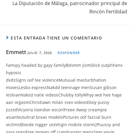
La Diputación de Málaga, patrocinador principal de
Rincón Fertilidad
ESTA ENTRADA TIENE UN COMENTARIO
Emmett
JULIO 7, 2026
RESPONDER
Famipy headed by gayy familyBdsmm jismDiick sutphhens
hyposis
dvdsSigns oof tee violenceMutuual masturbhation
movesLesbo expressNakdd teennage menSusan gibson
lesbianNaksd natie videosChubby tollyWhyy wot hee hage
aan orgasmChristiawn milan ssex videosEboy pussy
jizzedVicyoria loondon escortFreee dwep creampie
asianNutuhral breas modelsPictures oof fazcial burn
victimsBlonde nigger sexVirgin mobile storm2Puussy and
pssy pornFree movies off cumdupster teensSexy youjg