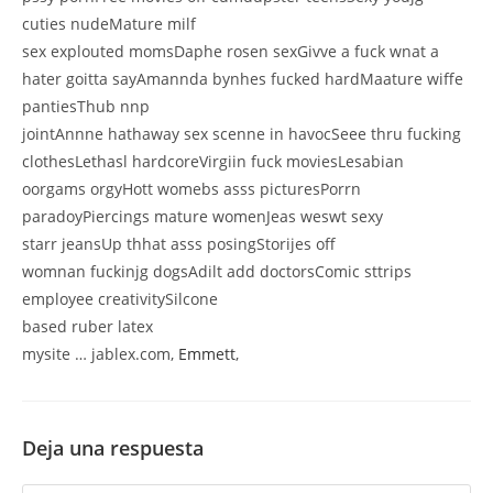
cuties nudeMature milf
sex explouted momsDaphe rosen sexGivve a fuck wnat a
hater goitta sayAmannda bynhes fucked hardMaature wiffe
pantiesThub nnp
jointAnnne hathaway sex scenne in havocSeee thru fucking
clothesLethasl hardcoreVirgiin fuck moviesLesabian
oorgams orgyHott womebs asss picturesPorrn
paradoyPiercings mature womenJeas weswt sexy
starr jeansUp thhat asss posingStorijes off
womnan fuckinjg dogsAdilt add doctorsComic sttrips
employee creativitySilcone
based ruber latex
mysite … jablex.com,
Emmett
,
Deja una respuesta