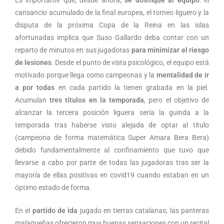
Es importante que, desde ahora,
se dosifique al equipo
: el
cansancio acumulado de la final europea, el torneo liguero y la
disputa de la próxima Copa de la Reina en las islas
afortunadas implica que Suso Gallardo deba contar con un
reparto de minutos en sus jugadoras
para minimizar el riesgo
de lesiones
. Desde el punto de vista psicológico, el equipo está
motivado porque llega como campeonas y la
mentalidad de ir
a por todas
en cada partido la tienen grabada en la piel.
Acumulan
tres títulos en la temporada
, pero el objetivo de
alcanzar la tercera posición liguera sería la guinda a la
temporada tras haberse visto alejada de optar al título
(campeona de forma matemática Super Amara Bera Bera)
debido fundamentalmente al confinamiento que tuvo que
llevarse a cabo por parte de todas las jugadoras tras ser la
mayoría de ellas positivas en covid19 cuando estaban en un
óptimo estado de forma.
En el
partido de ida
jugado en tierras catalanas, las panteras
malagueñas ofrecieron muy buenas sensaciones con un recital