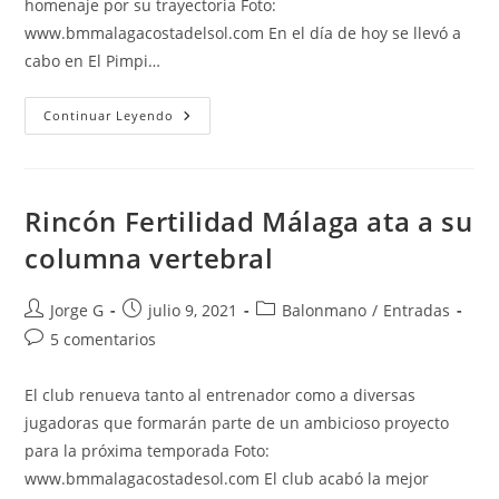
homenaje por su trayectoria Foto:
www.bmmalagacostadelsol.com En el día de hoy se llevó a
cabo en El Pimpi…
Pepa
Continuar Leyendo
Moreno
Recibe
Un
Reconocimiento
En
El
Rincón Fertilidad Málaga ata a su
Pimpi
Málaga
columna vertebral
Autor
Publicación
Categoría
Jorge G
julio 9, 2021
Balonmano
/
Entradas
de
de
de
Comentarios
5 comentarios
la
la
la
de
entrada:
entrada:
entrada:
la
El club renueva tanto al entrenador como a diversas
entrada:
jugadoras que formarán parte de un ambicioso proyecto
para la próxima temporada Foto:
www.bmmalagacostadesol.com El club acabó la mejor