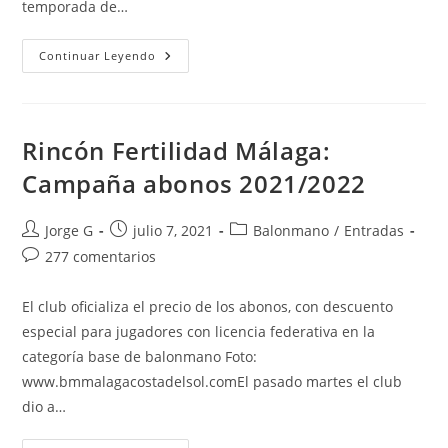
temporada de…
Rincón
Continuar Leyendo
Fertilidad
Málaga
Ata
A
Su
Columna
Rincón Fertilidad Málaga:
Vertebral
Campaña abonos 2021/2022
Autor
Publicación
Categoría
Jorge G
julio 7, 2021
Balonmano
/
Entradas
de
de
de
Comentarios
277 comentarios
la
la
la
de
entrada:
entrada:
entrada:
la
El club oficializa el precio de los abonos, con descuento
entrada:
especial para jugadores con licencia federativa en la
categoría base de balonmano Foto:
www.bmmalagacostadelsol.comEl pasado martes el club
dio a…