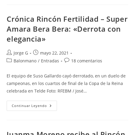
Málaga
–
CBM
Elche:
Crónica Rincón Fertilidad – Super
«Altos
Vuelos
Amara Bera Bera: «Derrota con
Para
El
elegancia»
Cierre
De
Temporada»
Autor
Publicación
Jorge G
mayo 22, 2021
de
de
Categoría
Comentarios
Balonmano
/
Entradas
18 comentarios
la
la
de
de
entrada:
entrada:
la
la
El equipo de Suso Gallardo cayó derrotado, en un duelo de
entrada:
entrada:
campeonas, en los cuartos de final de la Copa de la Reina
celebrada en Telde Foto: RFEBM / José…
Crónica
Continuar Leyendo
Rincón
Fertilidad
–
Super
Amara
Bera
Juanma Moreno recibe al Rincón