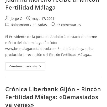
Bera:
«Derrota
Fertilidad Málaga
Con
Elegancia»
Autor
Publicación
Jorge G
mayo 17, 2021
de
de
Categoría
Comentarios
Balonmano
/
Entradas
27 comentarios
la
la
de
de
entrada:
entrada:
la
la
El Presidente de la Junta de Andalucía destaca el enorme
entrada:
entrada:
mérito del club malagueño Foto:
www.bmmalagacostaldesol.com En el día de hoy, se ha
producido la recepción del Rincón Fertilidad Málaga…
Juanma
Continuar Leyendo
Moreno
Recibe
Al
Rincón
Fertilidad
Málaga
Crónica Liberbank Gijón – Rincón
Fertilidad Málaga: «Demasiados
vaivenes»