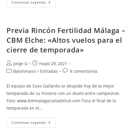
Rincón
Continuar Leyendo
Fertilidad
Málaga:
Campaña
Abonos
2021/2022
Previa Rincón Fertilidad Málaga –
CBM Elche: «Altos vuelos para el
cierre de temporada»
Autor
Publicación
Jorge G
mayo 29, 2021
de
de
Categoría
Comentarios
Balonmano
/
Entradas
9 comentarios
la
la
de
de
entrada:
entrada:
la
la
El equipo de Suso Gallardo se despide hoy de la mejor
entrada:
entrada:
temporada de su historia con un duelo entre campeonas
Foto: www.bmmalagacostadelsol.com Toca el final de la
temporada en el…
Previa
Continuar Leyendo
Rincón
Fertilidad