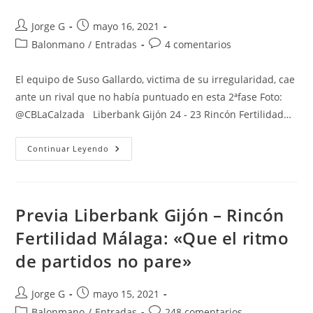
Autor
Publicación
Jorge G
mayo 16, 2021
de
de
Categoría
Comentarios
Balonmano
/
Entradas
4 comentarios
la
la
de
de
entrada:
entrada:
la
la
El equipo de Suso Gallardo, victima de su irregularidad, cae
entrada:
entrada:
ante un rival que no había puntuado en esta 2ªfase Foto:
@CBLaCalzada Liberbank Gijón 24 - 23 Rincón Fertilidad…
Crónica
Continuar Leyendo
Liberbank
Gijón
–
Rincón
Fertilidad
Málaga:
Previa Liberbank Gijón – Rincón
«Demasiados
Vaivenes»
Fertilidad Málaga: «Que el ritmo
de partidos no pare»
Autor
Publicación
Jorge G
mayo 15, 2021
de
de
Categoría
Comentarios
Balonmano
/
Entradas
248 comentarios