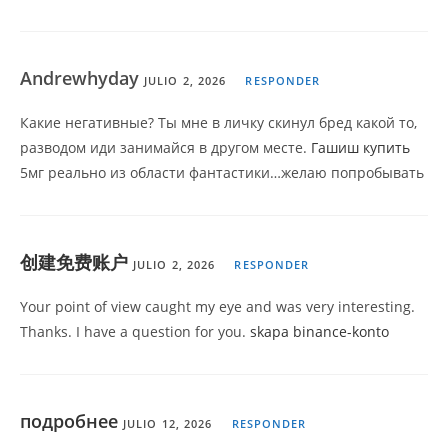
Andrewhyday
JULIO 2, 2026
RESPONDER
Какие негативные? Ты мне в личку скинул бред какой то,
разводом иди занимайся в другом месте.
Гашиш купить
5мг реально из области фантастики…желаю попробывать
创建免费账户
JULIO 2, 2026
RESPONDER
Your point of view caught my eye and was very interesting.
Thanks. I have a question for you.
skapa binance-konto
подробнее
JULIO 12, 2026
RESPONDER