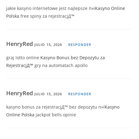
jakie kasyno internetowe jest najlepsze п»ї
Kasyno Online
Polska
free spiny za rejestracjД™
HenryRed
JULIO 15, 2026
RESPONDER
graj lotto online
Kasyno Bonus bez Depozytu za
RejestracjД™
gry na automatach apollo
HenryRed
JULIO 15, 2026
RESPONDER
kasyno bonus za rejestracjД™ bez depozytu п»ї
Kasyno
Online Polska
jackpot bells opinie