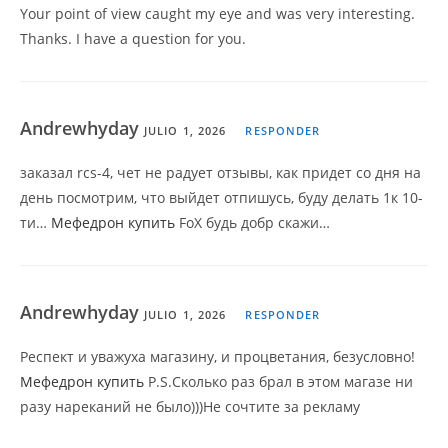
Your point of view caught my eye and was very interesting.
Thanks. I have a question for you.
Andrewhyday
JULIO 1, 2026
RESPONDER
заказал rcs-4, чет не радует отзывы, как придет со дня на
день посмотрим, что выйдет отпишусь, буду делать 1к 10-
ти…
Мефедрон купить
FoX будь добр скажи…
Andrewhyday
JULIO 1, 2026
RESPONDER
Респект и уважуха магазину, и процветания, безусловно!
Мефедрон купить
P.S.Сколько раз брал в этом магазе ни
разу нареканий не было)))Не сочтите за рекламу