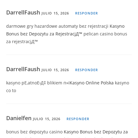
DarrellFaush
JULIO 15, 2026
RESPONDER
darmowe gry hazardowe automaty bez rejestracji
Kasyno
Bonus bez Depozytu za RejestracjД™
pelican casino bonus
za rejestracjД™
DarrellFaush
JULIO 15, 2026
RESPONDER
kasyno pЕ‚atnoЕ›Д‡ blikiem п»ї
Kasyno Online Polska
kasyno
co to
Danielfen
JULIO 15, 2026
RESPONDER
bonus bez depozytu casino
Kasyno Bonus bez Depozytu za