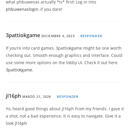
what phbuwenas actually *is* first! Log in into
phbuwenaslogin
, if you dare!
3pattiokgame
DICIEMBRE 4, 2025
RESPONDER
If you’re into card games, 3pattiokgame might be one worth
checking out. Smooth enough graphics and interface. Could
use some more options on the lobby UI. Check it out here
3pattiokgame
.
jl16ph
MARZO 21, 2026
RESPONDER
Yo, heard good things about jl16ph from my friends. I gave it
a shot, not a bad experience. It is easy to navigate. Give it a
look
jl16ph