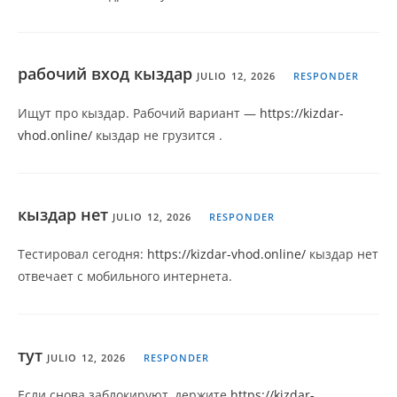
рабочий вход кыздар
JULIO 12, 2026
RESPONDER
Ищут про кыздар. Рабочий вариант —
https://kizdar-
vhod.online/
кыздар не грузится .
кыздар нет
JULIO 12, 2026
RESPONDER
Тестировал сегодня:
https://kizdar-vhod.online/
кыздар нет
отвечает с мобильного интернета.
тут
JULIO 12, 2026
RESPONDER
Если снова заблокируют, держите
https://kizdar-