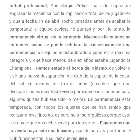
fútbol profesional
, Don Sergio Pellicer ha sido capaz de
engrasar la mecánica con la implicación total de los jugadores
y que
a fecha 11 de abril
(ocho jornadas antes de acabar la
temporada) el equipo tuviese 48 puntos y, por lo tanto,
la
permanencia virtual de la categoría
.
Muchos aficionados no
entienden como se puede celebrar la consecución de una
permanencia
, un equipo acostumbrado a jugar en la máxima
categoría y que hace menos de diez años estaba jugando la
Champions…
Hemos estado al borde del abismo
, de volver a
vivir una nueva desaparición del club de la capital de la costa
del sol en menos de treinta años (creedme que una
desaparición es muy triste vivirlo por experiencia, aunque para
algunos quizás hubiese sido lo mejor).
La permanencia
esta
temporada, con todos los ajustes que se han tenido que
realizar a nivel interno, es para sentirse orgulloso porque esta
es la base que nos debe servir para lanzarnos.
Esperemos que
lo vivido haya sido una lección
y que de una vez por todas el
club funcione con la solidez que requiere.