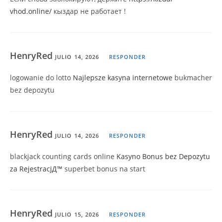
vhod.online/
кыздар не работает !
HenryRed
JULIO 14, 2026
RESPONDER
logowanie do lotto
Najlepsze kasyna internetowe
bukmacher
bez depozytu
HenryRed
JULIO 14, 2026
RESPONDER
blackjack counting cards online
Kasyno Bonus bez Depozytu
za RejestracjД™
superbet bonus na start
HenryRed
JULIO 15, 2026
RESPONDER