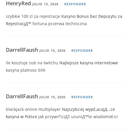
HenryRed
JULIO 15, 2026
RESPONDER
szybkie 100 zl za rejestracje
Kasyno Bonus bez Depozytu za
RejestracjД™
fortuna przerwa techniczna
DarrellFaush
JULIO 15, 2026
RESPONDER
ile kosztuje sub na twitchu
Najlepsze kasyna internetowe
kasyna platnosc blik
DarrellFaush
JULIO 15, 2026
RESPONDER
blackjack online multiplayer
Najszybciej wypЕ‚acajД…ce
kasyna w Polsce
jak przywrГіciД‡ usuniД™te wiadomoЕ›ci