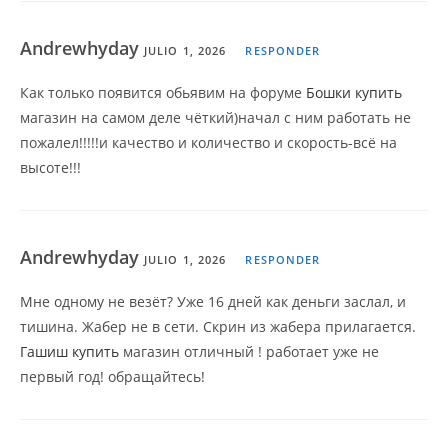
Andrewhyday
JULIO 1, 2026
RESPONDER
Как только появится обьявим на форуме
Бошки купить
магазин на самом деле чёткий)начал с ним работать не
пожалел!!!!!и качество и количество и скорость-всё на
высоте!!!
Andrewhyday
JULIO 1, 2026
RESPONDER
Мне одному не везёт? Уже 16 дней как деньги заслал, и
тишина. Жабер не в сети. Скрин из жабера прилагается.
Гашиш купить
магазин отличный ! работает уже не
первый год! обращайтесь!