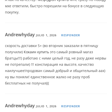
мхе ответили, быстро порешили на бонусе в следующую
покупку.
Andrewhyday
JULIO 1, 2026
RESPONDER
скорость доставки 5+ (во вторник заказали в пятницу
получили)
Кокаин купить
это самый ровный магаз
братцы!!!) работаю с ними целый год, не разу даже нервы
не потрепали) !!! конспирация на высоте, качество
наилучшее!продован самый добрый и общительный аах)
ну вы поняли! единственное жалко не разу проб
бесплатных не получал(((
Andrewhyday
JULIO 1, 2026
RESPONDER