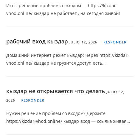
Итог: решение проблем со входом —
https://kizdar-
vhod.online/
кыздар не работает , на сегодня живой!
рабочий вход кыздар
JULIO 12, 2026
RESPONDER
Домашний интернет режет кыздар; через
https://kizdar-
vhod.online/
кыздар не грузится доступ есть…
кыздар не открывается что делать
JULIO 12,
2026
RESPONDER
Нужен решение проблем со входом? Держите
https://kizdar-vhod.online/
кыздар вход — ссылка живая…