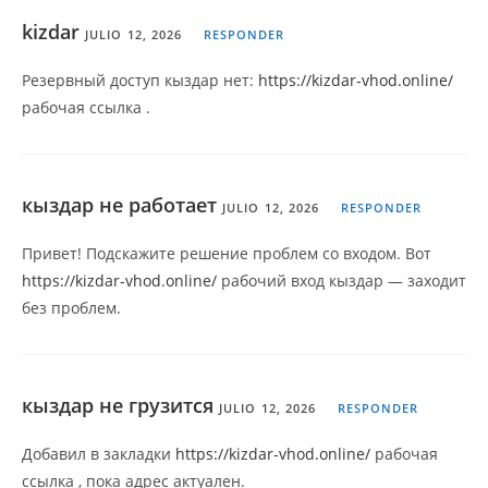
kizdar
JULIO 12, 2026
RESPONDER
Резервный доступ кыздар нет:
https://kizdar-vhod.online/
рабочая ссылка .
кыздар не работает
JULIO 12, 2026
RESPONDER
Привет! Подскажите решение проблем со входом. Вот
https://kizdar-vhod.online/
рабочий вход кыздар — заходит
без проблем.
кыздар не грузится
JULIO 12, 2026
RESPONDER
Добавил в закладки
https://kizdar-vhod.online/
рабочая
ссылка , пока адрес актуален.