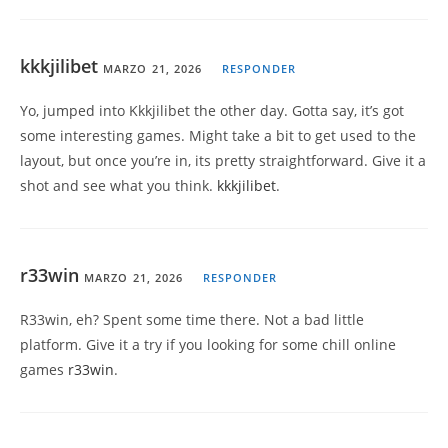
kkkjilibet
MARZO 21, 2026
RESPONDER
Yo, jumped into Kkkjilibet the other day. Gotta say, it’s got
some interesting games. Might take a bit to get used to the
layout, but once you’re in, its pretty straightforward. Give it a
shot and see what you think.
kkkjilibet
.
r33win
MARZO 21, 2026
RESPONDER
R33win, eh? Spent some time there. Not a bad little
platform. Give it a try if you looking for some chill online
games
r33win
.