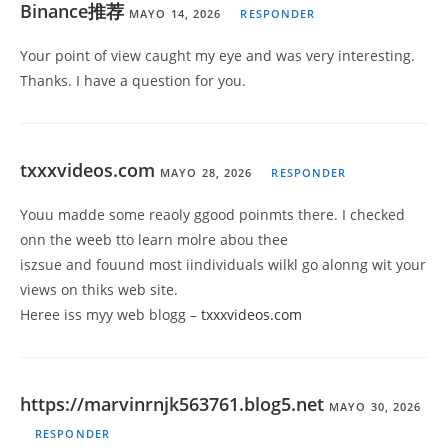
Binance推荐
MAYO 14, 2026
RESPONDER
Your point of view caught my eye and was very interesting.
Thanks. I have a question for you.
txxxvideos.com
MAYO 28, 2026
RESPONDER
Youu madde some reaoly ggood poinmts there. I checked
onn the weeb tto learn molre abou thee
iszsue and fouund most iindividuals wilkl go alonng wit your
views on thiks web site.
Heree iss myy web blogg –
txxxvideos.com
https://marvinrnjk563761.blog5.net
MAYO 30, 2026
RESPONDER