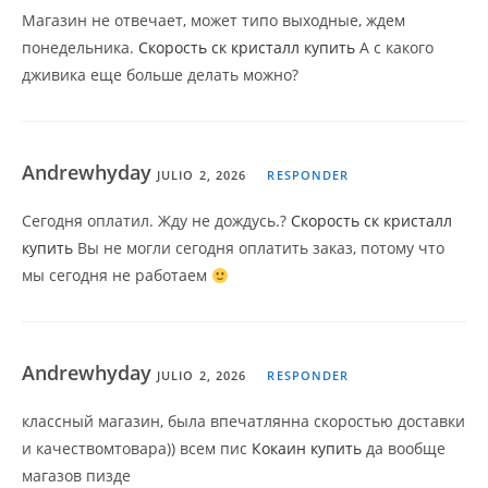
Магазин не отвечает, может типо выходные, ждем
понедельника.
Скорость ск кристалл купить
А с какого
дживика еще больше делать можно?
Andrewhyday
JULIO 2, 2026
RESPONDER
Сегодня оплатил. Жду не дождусь.?
Скорость ск кристалл
купить
Вы не могли сегодня оплатить заказ, потому что
мы сегодня не работаем
Andrewhyday
JULIO 2, 2026
RESPONDER
классный магазин, была впечатлянна скоростью доставки
и качествомтовара)) всем пис
Кокаин купить
да вообще
магазов пизде