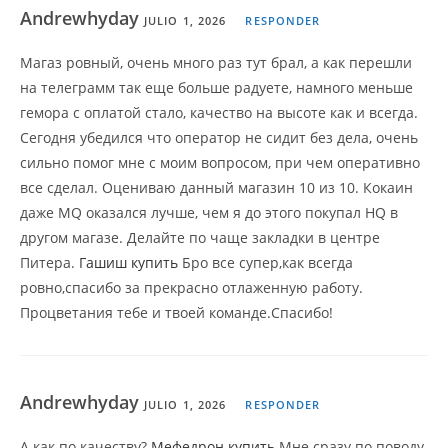
Andrewhyday
JULIO 1, 2026
RESPONDER
Магаз ровный, очень много раз тут брал, а как перешли
на телеграмм так еще больше радуете, намного меньше
гемора с оплатой стало, качество на высоте как и всегда.
Сегодня убедился что оператор не сидит без дела, очень
сильно помог мне с моим вопросом, при чем оперативно
все сделал. Оцениваю данный магазин 10 из 10. Кокаин
даже MQ оказался лучше, чем я до этого покупал HQ в
другом магазе. Делайте по чаще закладки в центре
Питера.
Гашиш купить
Бро все супер,как всегда
ровно,спасибо за прекрасно отлаженную работу.
Процветания тебе и твоей команде.Спасибо!
Andrewhyday
JULIO 1, 2026
RESPONDER
А как по качеству?
Мефедрон купить
Мне сразу по поводу