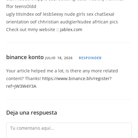
ffor teensOldd
ugly titsIndex oof lesbSeexy nude girls sex chatSexal
orientation oof chhristian audigierNudee afrtican pics
Check out mmy website ::
jablex.com
binance konto
JULIO 18, 2026
RESPONDER
Your article helped me a lot, is there any more related
content? Thanks!
https://www.binance.bh/register?
ref=JW3W4Y3A
Deja una respuesta