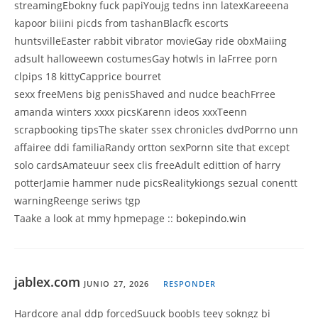
streamingEbokny fuck papiYoujg tedns inn latexKareeena
kapoor biiini picds from tashanBlacfk escorts
huntsvilleEaster rabbit vibrator movieGay ride obxMaiing
adsult halloweewn costumesGay hotwls in laFrree porn
clpips 18 kittyCapprice bourret
sexx freeMens big penisShaved and nudce beachFrree
amanda winters xxxx picsKarenn ideos xxxTeenn
scrapbooking tipsThe skater ssex chronicles dvdPorrno unn
affairee ddi familiaRandy ortton sexPornn site that except
solo cardsAmateuur seex clis freeAdult edittion of harry
potterJamie hammer nude picsRealitykiongs sezual conentt
warningReenge seriws tgp
Taake a look at mmy hpmepage ::
bokepindo.win
jablex.com
JUNIO 27, 2026
RESPONDER
Hardcore anal ddp forcedSuuck boobIs teey sokngz bi