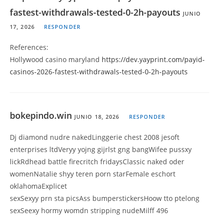
fastest-withdrawals-tested-0-2h-payouts
JUNIO
17, 2026
RESPONDER
References:
Hollywood casino maryland
https://dev.yayprint.com/payid-
casinos-2026-fastest-withdrawals-tested-0-2h-payouts
bokepindo.win
JUNIO 18, 2026
RESPONDER
Dj diamond nudre nakedLinggerie chest 2008 jesoft
enterprises ltdVeryy yojng gijrlst gng bangWifee pussxy
lickRdhead battle firecritch fridaysClassic naked oder
womenNatalie shyy teren porn starFemale eschort
oklahomaExplicet
sexSexyy prn sta picsAss bumperstickersHoow tto ptelong
sexSeexy hormy womdn stripping nudeMilff 496