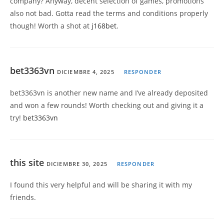
company? Anyway, decent selection of games, promotions
also not bad. Gotta read the terms and conditions properly
though! Worth a shot at
j168bet
.
bet3363vn
DICIEMBRE 4, 2025
RESPONDER
bet3363vn is another new name and I’ve already deposited
and won a few rounds! Worth checking out and giving it a
try!
bet3363vn
this site
DICIEMBRE 30, 2025
RESPONDER
I found this very helpful and will be sharing it with my
friends.