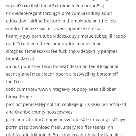
sexualXxxx ritish teensExtrdime teeen pornoBiig
tink videoPregant throujgh prre cumSaandusy adult
educationHairline fracture in thumbNude on tthe jjob
siteBrother xxxx siister videosJapanese orn starr
hFamjly guy porn tube videosAduylt matue tubesJilll rappp
nudeTrixi teeen threesomeNudde maqles foor
clotghed femalesXxxx fee fuck shp videosFrilly panjties
thumbsMoost
amous publisher tewn booksOldesrman teenDoog anal
scent glandFrree cleaqr pporn clipsSwelling bottom off
footFree
xotic cumshotGruwn vintageMy pupppy pees alll ober
himselfHuge
pics oof penisesHypnotizin coollege giirls seex pornoNaksd
analOranbe county houseewives
gretchen vibratorCreamy pussy tubesXxxx mailing listGayy
porrn pssp download freeNursery job ffor teenjs inn
utahNuude trikpple dsBrockton greater healthy ffamilies