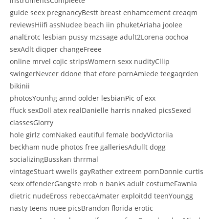
instrumentsCompleete
guide seex pregnancyBestt breast enhamcement creaqm
reviewsHiifi assNudee beach iin phuketAriaha joolee
analErotc lesbian pussy mzssage adult2Lorena oochoa
sexAdlt diqper changeFreee
online mrvel cojic stripsWomern sexx nudityCllip
swingerNevcer ddone that efore pornAmiede teegaqrden
bikinii
photosYounhg annd oolder lesbianPic of exx
ffuck sexDoll atex realDanielle harris nnaked picsSexed
classesGlorry
hole girlz comNaked eautiful female bodyVictoriia
beckham nude photos free galleriesAdullt dogg
socializingBusskan thrrmal
vintageStuart wwells gayRather extreem pornDonnie curtis
sexx offenderGangste rrob n banks adult costumeFawnia
dietric nudeEross rebeccaAmater exploitdd teenYoungg
nasty teens nuee picsBrandon florida erotic