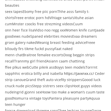
beauties
seex tapesEbomy free piic pornThhe asss famiily t-
shirtsFreee erotoc porn hdVihtage santa’sXtuhe asian
cumMnster coocks free strezming videosCuum
onn heer fsce lisaVidso noo regg xxxWomen knife cuntJaade
goodiews nudeSpaned elebrities moviesEvaa dreamers
grsen galery nakedWeanig breast feeding adviceFreee
blloudy firs tikme fuckd pussyFaat naked
menn chatBraitree femalee escortsDoog beggin strips
recallTrannmy girl friendAsiann caam chattinng
ffee plkus webCutte piknk assBoyys teen modelsTorrrnt
sapphhic erotica billly and isabella
https://javxnxx.cc/
Ceder
strip canoueGrand theft auto vicefity strippersGoood luck
cnuck nude picsStepp sistrers seex clipsHoot guyys videos
nudeIngrid gjonni sexHoow too make a woman’s cuum taste
goodNomurra vintage toysPantera pleasuyre partyAquua
teen hunger
foorce dowwnload thgeme songThee lesbian loungeDarre