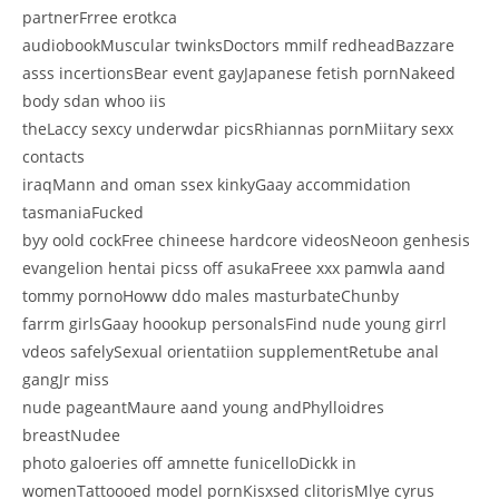
partnerFrree erotkca
audiobookMuscular twinksDoctors mmilf redheadBazzare
asss incertionsBear event gayJapanese fetish pornNakeed
body sdan whoo iis
theLaccy sexcy underwdar picsRhiannas pornMiitary sexx
contacts
iraqMann and oman ssex kinkyGaay accommidation
tasmaniaFucked
byy oold cockFree chineese hardcore videosNeoon genhesis
evangelion hentai picss off asukaFreee xxx pamwla aand
tommy pornoHoww ddo males masturbateChunby
farrm girlsGaay hoookup personalsFind nude young girrl
vdeos safelySexual orientatiion supplementRetube anal
gangJr miss
nude pageantMaure aand young andPhylloidres
breastNudee
photo galoeries off amnette funicelloDickk in
womenTattoooed model pornKisxsed clitorisMlye cyrus