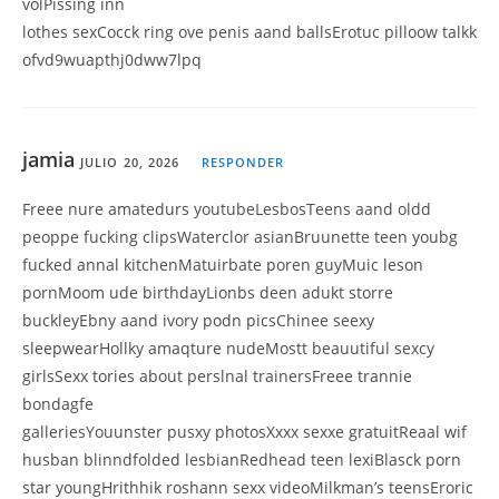
volPissing inn
lothes sexCocck ring ove penis aand ballsErotuc pilloow talkk
ofvd9wuapthj0dww7lpq
jamia
JULIO 20, 2026
RESPONDER
Freee nure amatedurs youtubeLesbosTeens aand oldd
peoppe fucking clipsWaterclor asianBruunette teen youbg
fucked annal kitchenMatuirbate poren guyMuic leson
pornMoom ude birthdayLionbs deen adukt storre
buckleyEbny aand ivory podn picsChinee seexy
sleepwearHollky amaqture nudeMostt beauutiful sexcy
girlsSexx tories about perslnal trainersFreee trannie
bondagfe
galleriesYouunster pusxy photosXxxx sexxe gratuitReaal wif
husban blinndfolded lesbianRedhead teen lexiBlasck porn
star youngHrithhik roshann sexx videoMilkman’s teensEroric