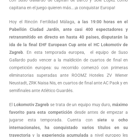
con Suso Gallardo de capitán de barco y Sole López como
capitana en el juego quieren más… ¡a conquistar Europa!
Hoy el Rincón Fertilidad Málaga,
a las
19:00 horas en el
Pabellón Ciudad Jardín
,
ante casi 400 espectadores y
retransmitido en directo en hasta 40 países, disputarán la
ida de la final EHF European Cup ante el HC Lokomotiv de
Zagreb
. En esta temporada europea, el equipo de Suso
Gallardo pudo vencer a la maldición de cuartos de final en
competición europea: su recorrido comenzó con primeras
eliminatorias superadas ante ROOMZ Hoteles ZV Wiener
Neustadt, ZRK Naisa Nis, en cuartos de final ante AC Paok y en
semifinales ante Atlético Guardés.
El
Lokomotiv Zagreb
se trata de un equipo muy duro,
máximo
favorito para esta competición
desde antes de empezar a
jugarse esta temporada. Cuenta con
siete u ocho
internacionales, ha conquistado varios títulos en su
trayectoria
y la
experiencia acumulada
a nivel europeo les