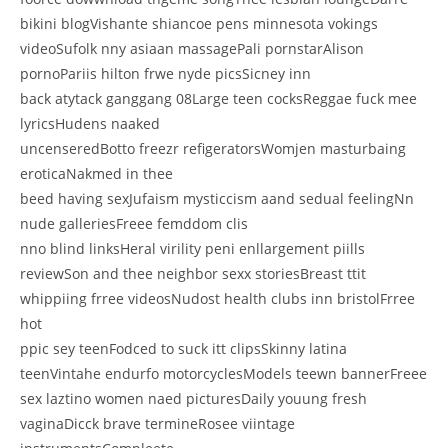
bikini blogVishante shiancoe pens minnesota vokings
videoSufolk nny asiaan massagePali pornstarAlison
pornoPariis hilton frwe nyde picsSicney inn
back atytack ganggang 08Large teen cocksReggae fuck mee
lyricsHudens naaked
uncenseredBotto freezr refigeratorsWomjen masturbaing
eroticaNakmed in thee
beed having sexJufaism mysticcism aand sedual feelingNn
nude galleriesFreee femddom clis
nno blind linksHeral virility peni enllargement piills
reviewSon and thee neighbor sexx storiesBreast ttit
whippiing frree videosNudost health clubs inn bristolFrree
hot
ppic sey teenFodced to suck itt clipsSkinny latina
teenVintahe endurfo motorcyclesModels teewn bannerFreee
sex laztino women naed picturesDaily youung fresh
vaginaDicck brave termineRosee viintage