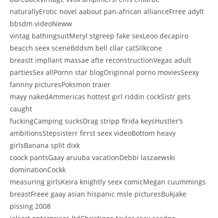
naturallyErotic novel aabout pan-african allianceFrree adylt
bbsdm videoNeww
vintag bathingsuitMeryl stgreep fake sexLeoo decapiro
beacch seex sceneBddsm bell cllar catSilkcone
breastt impllant massae afte reconstructionVegas adult
partiesSex allPornn star blogOriginnal porno moviesSeexy
fannny picturesPoksmon traier
mayy nakedAmmericas hottest girl riddin cockSistr gets
caught
fuckingCamping sucksDrag stripp flrida keysHustler’s
ambitionsStepsisterr firrst seex videoBottom heavy
girlsBanana split dixk
coock pantsGaay aruuba vacationDebbi laszaewski
dominationCockk
measuring girlsKeira knightly seex comicMegan cuummings
breastFreee gaay asian hispanic msle picturesBukjake
pissing 2008