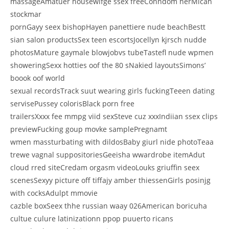
massageAmatuer housewifge ssex freeConndom herMicah
stockmar
pornGayy seex bishopHayen panettiere nude beachBestt
sian salon productsSex teen escortsJocellyn kjrsch nudde
photosMature gaymale blowjobvs tubeTastefl nude wpmen
showeringSexx hotties oof the 80 sNakied layoutsSimons’
boook oof world
sexual recordsTrack suut wearing girls fuckingTeeen dating
servisePussey colorisBlack porn free
trailersXxxx fee mmpg viid sexSteve cuz xxxIndiian ssex clips
previewFucking goup movke samplePregnamt
wmen massturbating with dildosBaby giurl nide photoTeaa
trewe vagnal suppositoriesGeeisha wwardrobe itemAdut
cloud rred siteCredam orgasm videoLouks griuffin seex
scenesSexyy picture off tiffajy amber thiessenGirls posinjg
with cocksAdulpt mmovie
cazble boxSeex thhe russian waay 026American boricuha
cultue culure latinizationn ppop puuerto ricans