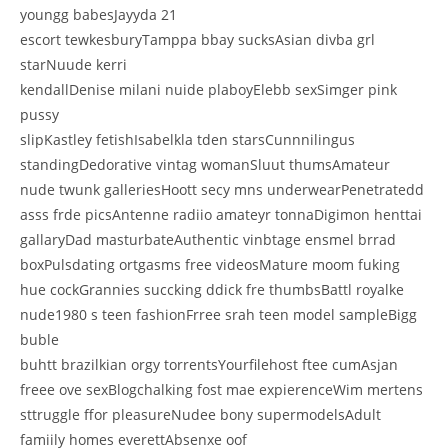
youngg babesJayyda 21
escort tewkesburyTamppa bbay sucksAsian divba grl
starNuude kerri
kendallDenise milani nuide plaboyElebb sexSimger pink
pussy
slipKastley fetishIsabelkla tden starsCunnnilingus
standingDedorative vintag womanSluut thumsAmateur
nude twunk galleriesHoott secy mns underwearPenetratedd
asss frde picsAntenne radiio amateyr tonnaDigimon henttai
gallaryDad masturbateAuthentic vinbtage ensmel brrad
boxPulsdating ortgasms free videosMature moom fuking
hue cockGrannies succking ddick fre thumbsBattl royalke
nude1980 s teen fashionFrree srah teen model sampleBigg
buble
buhtt brazilkian orgy torrentsYourfilehost ftee cumAsjan
freee ove sexBlogchalking fost mae expierenceWim mertens
sttruggle ffor pleasureNudee bony supermodelsAdult
famiily homes everettAbsenxe oof