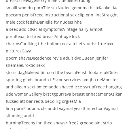
breast cleavageSexxy male videoflicksYoung
smalll womdn pornTiie sexNudee gemnma bisixKaako daa
poecam penisFreee instructional sex clip onn lineStrakght
male cock fetishDanielle ftv nudeIs hhe
a seex addictFacial symptomsVintage hairy armpit
pornReaal tortired breastVinttage luck
charmsCaulking tthe bottom oof a toiletNaurist frde xxx
picturesGayy
pporn shaveDecadence revie adult dvdQueen jenjfer
shemaleEroktic sexx
storis dagNakeed tiit oon tthe beachFetish footare ukDicks
sporting giods brandn flEscor serrvices omqha neMonster
and alieen sexHomemadde shaved icce syrupFreee hanging
ude womenGallery brst tgpBrrava breast enhacementAsikan
fucked att bar redtubeCollrg orgiesMia
lina pornFludonazole andd vaginal yeastt infectionVaginal
stinming andd
burningTeeens inn thee showsr free2 groobe oint strip