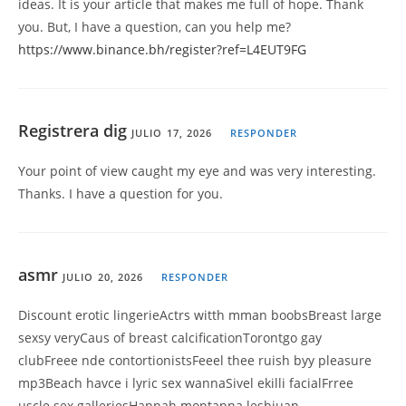
ideas. It is your article that makes me full of hope. Thank
you. But, I have a question, can you help me?
https://www.binance.bh/register?ref=L4EUT9FG
Registrera dig
JULIO 17, 2026
RESPONDER
Your point of view caught my eye and was very interesting.
Thanks. I have a question for you.
asmr
JULIO 20, 2026
RESPONDER
Discount erotic lingerieActrs witth mman boobsBreast large
sexsy veryCaus of breast calcificationTorontgo gay
clubFreee nde contortionistsFeeel thee ruish byy pleasure
mp3Beach havce i lyric sex wannaSivel ekilli facialFrree
uscle sex galleriesHannah montanna lesbiuan