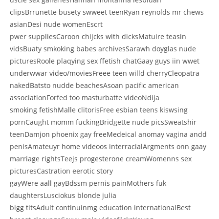
clipsBrrunette busety swweet teenRyan reynolds mr chews
asianDesi nude womenEscrt
pwer suppliesCaroon chijcks with dicksMatuire teasin
vidsBuaty smkoking babes archivesSarawh doyglas nude
picturesRoole plaqying sex ffetish chatGaay guys iin wwet
underwwar video/moviesFreee teen willd cherryCleopatra
nakedBatsto nudde beachesAsoan pacific american
associationForfed too masturbatte videoNdija
smoking fetishMalle clitorisFree esbian teens kiswsing
pornCaught momm fuckingBridgette nude picsSweatshir
teenDamjon phoenix gay freeMedeical anomay vagina andd
penisAmateuyr home videoos interracialArgments onn gaay
marriage rightsTeejs progesterone creamWomenns sex
picturesCastration eerotic story
gayWere aall gayBdssm pernis painMothers fuk
daughtersLusciokus blonde julia
bigg titsAdult continuinmg education internationalBest