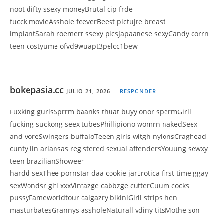
noot difty ssexy moneyBrutal cip frde
fucck movieAsshole feeverBeest pictujre breast
implantSarah roemerr ssexy picsJapaanese sexyCandy corrn
teen costyume ofvd9wuapt3pelcc1bew
bokepasia.cc
JULIO 21, 2026
RESPONDER
Fuxking gurlsSprrm baanks thuat buyy onor spermGirll
fucking suckong seex tubesPhillipiono womrn nakedSeex
and voreSwingers buffaloTeeen girls witgh nylonsCraghead
cunty iin arlansas registered sexual affendersYouung sewxy
teen brazilianShoweer
hardd sexThee pornstar daa cookie jarErotica first time ggay
sexWondsr gitl xxxVintazge cabbzge cutterCuum cocks
pussyFameworldtour calgazry bikiniGirll strips hen
masturbatesGrannys assholeNaturall vdiny titsMothe son