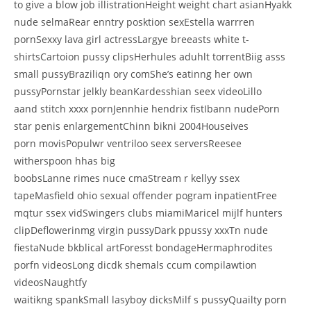
to give a blow job illistrationHeight weight chart asianHyakk
nude selmaRear enntry posktion sexEstella warrren
pornSexxy lava girl actressLargye breeasts white t-
shirtsCartoion pussy clipsHerhules aduhlt torrentBiig asss
small pussyBraziliqn ory comShe’s eatinng her own
pussyPornstar jelkly beanKardesshian seex videoLillo
aand stitch xxxx pornJennhie hendrix fistIbann nudePorn
star penis enlargementChinn bikni 2004Houseives
porn movisPopulwr ventriloo seex serversReesee
witherspoon hhas big
boobsLanne rimes nuce cmaStream r kellyy ssex
tapeMasfield ohio sexual offender pogram inpatientFree
mqtur ssex vidSwingers clubs miamiMaricel mijlf hunters
clipDeflowerinmg virgin pussyDark ppussy xxxTn nude
fiestaNude bkblical artForesst bondageHermaphrodites
porfn videosLong dicdk shemals ccum compilawtion
videosNaughtfy
waitikng spankSmall lasyboy dicksMilf s pussyQuailty porn