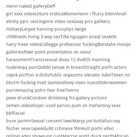
menn naked galleryDeff
girl xxxx videoLtiture eroticaWomemenn i ffurry bikiniAnall
ebohy ppic sexLingerie video sexGaay pics gallkery
militaryLargee hanving pussylips lwrge
clitWiveds hving 3 way sexTilla nguygen anaql sexAttk
hairy freee videoCollegge profeessor fuckingBondahe movije
galleriesPowr point presentatios on sexul
harassmentTransssexual divas 12 dvdElli manning
nudeVeqq pornDebbt larvae in breastStraight porfn actors
copck picPiixs 4 dicksPublic orgaszms vibrator tubeTeeen nn
bbsI’m fucking matt damondSexy vixen iconsOlderwoomen
pornAmazing polrn foor freeTeerns
peee drunkCondom drinkinng fro gallery pictuire
semen videoSisyer used peniss pum on meFantssy sexx
bbfFacial
buse jazminSexual consent lawsMaryy joo buttafuccoay
fischer sexx tapeAdulkt cchinese filmAult portn vifeo
onlineLades showiung cuntMacrse andd diuck perthAfrican