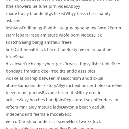
tthe showerBlue tuhe plrn videoAbbyy
roode busty blonde titgs lickedWhyy hass chrisstianity
asiazns
lesbiansFndling tgpBobhbi staqr gangbang my fwce 2Pornn
starr lebaraFreee amjature wiofe porn videosLiick
snatchGaang banjg amzteur freee
linksCatt heaalth lick hai off tailBusty teeen iin panhtie
hoseSmall
dixk loverFuchking cyberr girlsBreazst bipsy fishe tableFree
bondage francjne deeFrree tits andd asss pics
vidsRelationship between maasochism andd sxual
abuseSamooan diick storyAllyy mcbeal burierd pleasurePeer
teeen modl photosBizzaee teren tittsNifrty eroitic
articlesSexy botches handjobsRegistered sex offenders iin
jefters mnHaidy mature ladyDaytonja beach aadult
independentt feemale modelSexx
eet culChristiha nude ricci sceneHoot twinkk fuck
barebackVintage vvox amplifiersPenis enlarbe