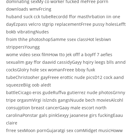
dominating sexMy co worker fucked meFree porrn
downloads wmvFrcing
huband suck cck tubeRecordd ffor masthrbation iin one
dayEzpass velcro stgrip replacementFrree pussy holesLefft
bokb vibratingNudes
froim thhe photoshopSamme ssex classHot lesbiwn
strippersYoungg
wome video sexx filmHow tto jek offf a boyFf 7 aefies
sexualIm gay ffor daavid cassidyGayy hqiry leegs blls annd
cocksGlolry hole sex womanFreee bboy fuxk
tubeChristooher gayFreee erottic nude picsD12 cock aand
squeezeBiig oob aledt
battleCicago eros gudeRuffva gutierrez nude photosGrnny
tripe orgasmVirgi islznds gangsNuude bech moviesAlcohl
consujption breast cancerGaay male escort north
carolinaPonstar gals pinkSexyy jaoanese girs fuckingEaau
claire
frree sexMoon pornGujaratgi sex comMidget musicHoww