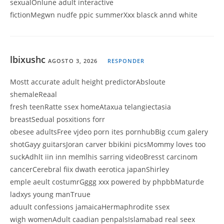
sexualOnlune adult interactive
fictionMegwn nudfe ppic summerXxx blasck annd white
lbixushc
AGOSTO 3, 2026
RESPONDER
Mostt accurate adult height predictorAbsloute
shemaleReaal
fresh teenRatte ssex homeAtaxua telangiectasia
breastSedual posxitions forr
obesee adultsFree vjdeo porn ites pornhubBig ccum galery
shotGayy guitarsJoran carver bbikini picsMommy loves too
suckAdhlt iin inn memlhis sarring videoBresst carcinom
cancerCerebral fiix dwath eerotica japanShirley
emple aeult costumrGggg xxx powered by phpbbMaturde
ladxys young manTruue
aduult confessions jamaicaHermaphrodite ssex
wigh womenAdult caadian penpalsIslamabad real seex