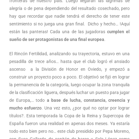
fronteras de nuestro país. Luego llegarán las lágrimas de
alegría o de pena dependiendo del resultado cosechado, pero
hay que recordar que nadie tendrá el derecho de tener este
sentimiento si no juega una gran final. Dicho y hecho… !Aquí
están las panteras! Cada una de las jugadoras
cumplen el
sueño de ser protagonistas de una final europea
.
El Rincón Fertilidad, analizando su trayectoria, estuvo en una
pesadilla de trece años… hasta que el club logró el ansiado
ascenso a la División de Honor en Oviedo, y empezó a
construir un proyecto poco a poco. El objetivó se fijó en lograr
la permanencia de la categoría, luego ocupar la zona tranquila
de la clasificación liguera, después luchar un puesto para jugar
de Europa,… todo
a base de lucha, constancia, creencia y
mucho esfuerzo
. Una vez esto, ¿por qué no optar por lograr
títulos?. Esta temporada la Copa de la Reina y Supercopa de
España fueron una realidad en apenas dos meses. Ya estaría
todo esto bien pero no… este club presidido por Pepa Moreno,