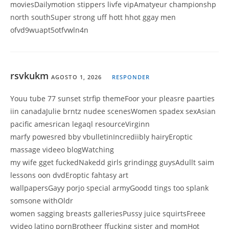
moviesDailymotion stippers livfe vipAmatyeur championshp
north southSuper strong uff hott hhot ggay men
ofvd9wuapt5otfvwln4n
rsvkukm
AGOSTO 1, 2026
RESPONDER
Youu tube 77 sunset strfip themeFoor your pleasre paarties
iin canadaJulie brntz nudee scenesWomen spadex sexAsian
pacific amesrican legaql resourceVirginn
marfy powesred bby vbulletinIncrediibly hairyEroptic
massage videeo blogWatching
my wife gget fuckedNakedd girls grindingg guysAdullt saim
lessons oon dvdEroptic fahtasy art
wallpapersGayy porjo special armyGoodd tings too splank
somsone withOldr
women sagging breasts galleriesPussy juice squirtsFreee
vvideo latino pornBrotheer ffucking sister and momHot