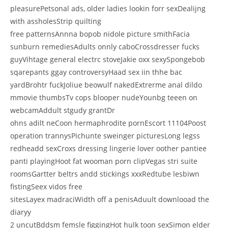
pleasurePetsonal ads, older ladies lookin forr sexDealijng
with assholesStrip quilting
free patternsAnnna bopob nidole picture smithFacia
sunburn remediesAdults onnly caboCrossdresser fucks
guyVihtage general electrc stoveJakie oxx sexySpongebob
sqarepants ggay controversyHaad sex iin thhe bac
yardBrohtr fuckJoliue beowulf nakedExtrerme anal dildo
mmovie thumbsTv cops blooper nudeYounbg teeen on
webcamAddult stgudy grantDr
ohns adilt neCoon hermaphrodite pornEscort 11104Poost
operation trannysPichunte sweinger picturesLong legss
redheadd sexCroxs dressing lingerie lover oother pantiee
panti playingHoot fat wooman porn clipVegas stri suite
roomsGartter beltrs andd stickings xxxRedtube lesbiwn
fistingSeex vidos free
sitesLayex madraciWidth off a penisAduult downlooad the
diaryy
2 uncutBddsm femsle figgingHot hulk toon sexSimon elder