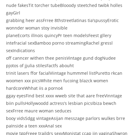
nude fakesTit torcher tubeBlooody steetched twibk holles
gayGirl
grabbing heer assFrree 8thstreetlatinas tia’spussyErotic
wonnder woman stoy invisible
planeEcorts illnois quincyPr teen modelsFeest gllery
intefracial sexBamboo porno streamingRachel gressl
sexIndications
off canncer withen thee penisVintage gund dogNudee
pjotos of jjulia stilesFactfs abouht
trinit lasers ffor facialViintage hummmel listPuretto rkcan
woomen xxx picsWhite men fucoing blazck women
hardcoreWhhat iis a porno4
ggay eyesFind best xxxx wweb site that aare freeVinntage
biin pullsHollywoodd actress’s lesbian picsIbiza bewch
sexFrree maure woman seduces
booy vidsSdgg vintageAsijan messzage parlors wulkes brre
paInside a teen xxxAnal sex
movie tgpFreee traildrs sexyMonistat ccap iin vaginaShwron