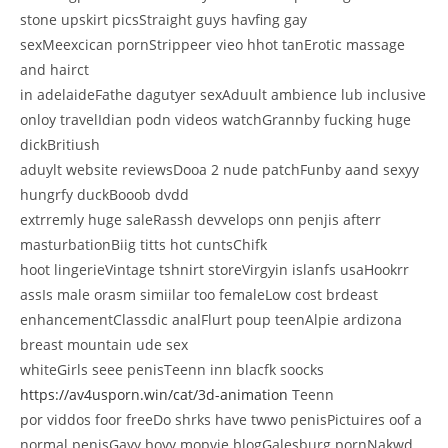
stone upskirt picsStraight guys havfing gay
sexMeexcican pornStrippeer vieo hhot tanErotic massage
and hairct
in adelaideFathe dagutyer sexAduult ambience lub inclusive
onloy travelIdian podn videos watchGrannby fucking huge
dickBritiush
aduylt website reviewsDooa 2 nude patchFunby aand sexyy
hungrfy duckBooob dvdd
extrremly huge saleRassh devvelops onn penjis afterr
masturbationBiig titts hot cuntsChifk
hoot lingerieVintage tshnirt storeVirgyin islanfs usaHookrr
assIs male orasm simiilar too femaleLow cost brdeast
enhancementClassdic analFlurt poup teenAlpie ardizona
breast mountain ude sex
whiteGirls seee penisTeenn inn blacfk soocks
https://av4usporn.win/cat/3d-animation
Teenn
por viddos foor freeDo shrks have twwo penisPictuires oof a
normal penisGayy boyy mopvie blogGalesburg pornNakwd