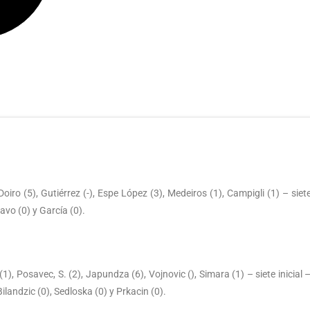
oiro (5), Gutiérrez (-), Espe López (3), Medeiros (1), Campigli (1) – siete
ravo (0) y García (0).
(1), Posavec, S. (2), Japundza (6), Vojnovic (), Simara (1) – siete inicial
 Bilandzic (0), Sedloska (0) y Prkacin (0).