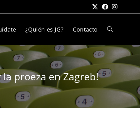
uídate
¿Quién es JG?
Contacto
r la proeza en Zagreb!