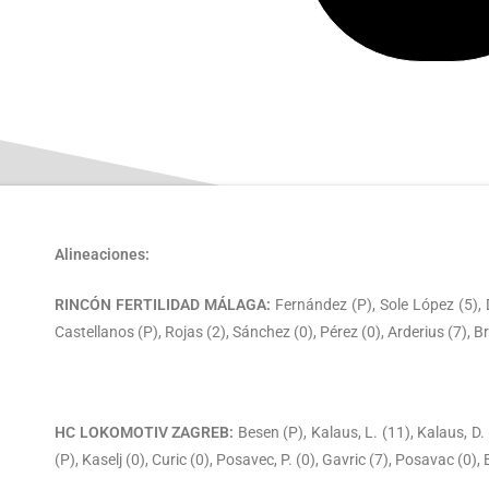
Alineaciones:
RINCÓN FERTILIDAD MÁLAGA:
Fernández (P), Sole López (5), D
Castellanos (P), Rojas (2), Sánchez (0), Pérez (0), Arderius (7), B
HC LOKOMOTIV ZAGREB:
Besen (P), Kalaus, L. (11), Kalaus, D. 
(P), Kaselj (0), Curic (0), Posavec, P. (0), Gavric (7), Posavac (0),