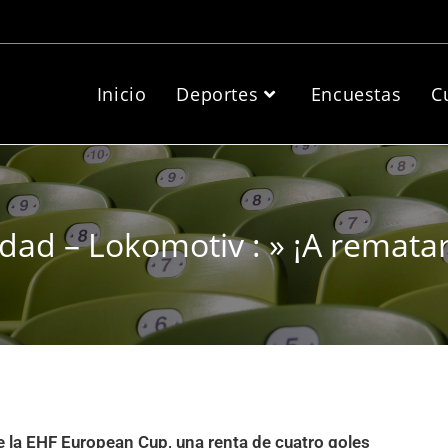
Inicio
Deportes
Encuestas
C
idad – Lokomotiv : » ¡A remata
 de la EHF European Cup, una renta de cuatro goles