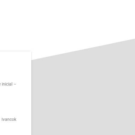
 inicial –
 – Ivancok