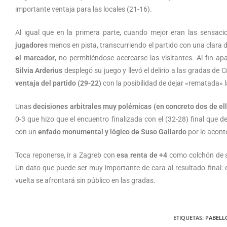
importante ventaja para las locales (21-16).
Al igual que en la primera parte, cuando mejor eran las sensacio
jugadores
menos en pista, transcurriendo el partido con una clara
el marcador
, no permitiéndose acercarse las visitantes. Al fin 
Silvia Arderius
desplegó su juego y llevó el delirio a las gradas de 
ventaja del partido (29-22)
con la posibilidad de dejar «rematada» la
Unas
decisiones arbitrales muy polémicas (en concreto dos de el
0-3 que hizo que el encuentro finalizada con el (32-28) final que de
con un
enfado monumental y lógico de Suso Gallardo
por lo aconte
Toca reponerse, ir a Zagreb con
esa renta de +4
como colchón de se
Un dato que puede ser muy importante de cara al resultado final: d
vuelta se afrontará sin público en las gradas.
ETIQUETAS
:
PABELL