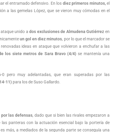
ar el entramado defensivo. En los
diez primeros minutos,
el
ión a las gemelas López, que se vieron muy cómodas en el
n ataque unido a
dos exclusiones de Almudena Gutiérrez
en
únicamente
un gol en diez minutos
, por lo que el marcador se
o a renovadas ideas en ataque que volvieron a enchufar a las
e los siete metros de Sara Bravo (4/4)
se mantenía una
 6-0 pero muy adelantadas, que eran superadas por las
14-11)
para los de Suso Gallardo.
 por las defensas
, dado que si bien las rivales empezaron a
as panteras con la actuación esencial bajo la portería de
; es más, a mediados de la segunda parte se conseguía una