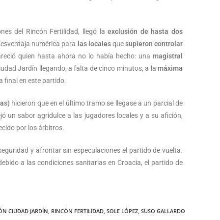
nes del Rincón Fertilidad, llegó la
exclusión de hasta dos
 desventaja numérica para
las locales
que
supieron controlar
apareció quien hasta ahora no lo había hecho: una
magistral
Ciudad Jardín llegando, a falta de cinco minutos, a la
máxima
 final en este partido.
las)
hicieron que en el último tramo se llegase a un parcial de
jó un sabor agridulce a las jugadores locales y a su afición,
cido por los árbitros.
guridad y afrontar sin especulaciones el partido de vuelta.
ebido a las condiciones sanitarias en Croacia, el partido de
ÓN CIUDAD JARDÍN
,
RINCÓN FERTILIDAD
,
SOLE LÓPEZ
,
SUSO GALLARDO