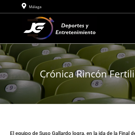
Málaga
Crónica Rincón Fertil
El equipo de Suso Gallardo logra, en la ida de la Final