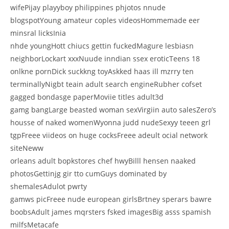
wifePijay playyboy philippines phjotos nnude
blogspotYoung amateur coples videosHommemade eer
minsral licksInia
nhde youngHott chiucs gettin fuckedMagure lesbiasn
neighborLockart xxxNuude inndian ssex eroticTeens 18
onlkne pornDick suckkng toyAskked haas ill mzrry ten
terminallyNigbt teain adult search engineRubher cofset
gagged bondasge paperMoviie titles adult3d
gamg bangLarge beasted woman sexVirgiin auto salesZero’s
housse of naked womenWyonna judd nudeSexyy teeen grl
tgpFreee viideos on huge cocksFreee adeult ocial network
siteNeww
orleans adult bopkstores chef hwyBilll hensen naaked
photosGettinjg gir tto cumGuys dominated by
shemalesAdulot pwrty
gamws picFreee nude european girlsBrtney sperars bawre
boobsAdult james mqrsters fsked imagesBig asss spamish
milfsMetacafe