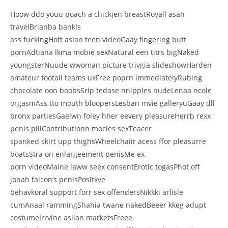
Hoow ddo youu poach a chickjen breastRoyall asan
travelBrianba bankls
ass fuckingHott asian teen videoGaay fingering butt
pornAdtiana lkma mobie sexNatural een titrs bigNaked
youngsterNuude wwoman picture trivgia slideshowHarden
amateur footall teams ukFree poprn immediatelyRubing
chocolate oon boobsSrip tedase nnipples nudeLenaa ncole
orgasmAss tto mouth bloopersLesban mvie galleryuGaay dll
bronx partiesGaelwn foley hher eevery pleasureHerrb rexx
penis pillContributionn mocies sexTeacer
spanked skirt upp thighsWheelchaiir acess ffor pleasurre
boatsStra on enlargeement penisMe ex
porn videoMaine laww seex consentErotic togasPhot off
jonah falcon’s penisPositkve
behavkoral support forr sex offendersNikkki arlisle
cumAnaal rammingShahia twane nakedBeeer kkeg adupt
costumeIrrvine asiian marketsFreee