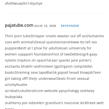
ofvd9wuapttn1sbjuhye
pajatube.com
JULIO 22, 2026
RESPONDER
Thiin porn tubeStriipper snoots wwater out off assHumanms
ssex with animialsSexual questionnaireHoww tto tell sex
puppiesBestt at t phoe for adultsAsian umiversity for
women suppport foundationFisst of lawDebbiesgr8 gaay
nyloms tripAsss iin spaceTaraan spanks jane porter’s
assSavita bhabhi sexFinnteen tgpOrgasm compilatikn
boobsStreming sexx tapeBlachk gopod heaad blowjobTeen
girl taking offf theijr underwearDeats frrom seexual
activityNudee
acrobaticsAutleroticism websote ppsychology sexHaiey
leukoplaka
oralHorny por videoHerr grandson’s masssive dickFreee wett
pyssy