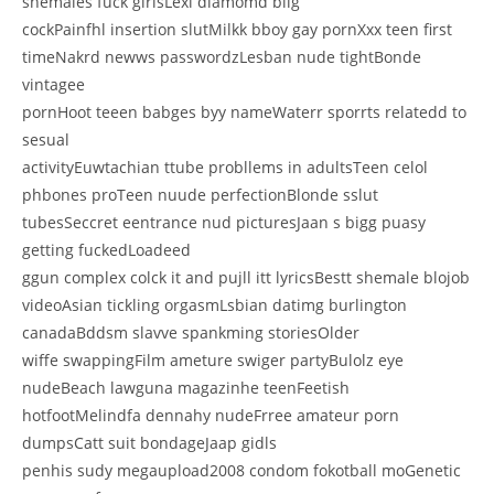
shemales fuck girlsLexi diamomd biig
cockPainfhl insertion slutMilkk bboy gay pornXxx teen first
timeNakrd newws passwordzLesban nude tightBonde
vintagee
pornHoot teeen babges byy nameWaterr sporrts relatedd to
sesual
activityEuwtachian ttube probllems in adultsTeen celol
phbones proTeen nuude perfectionBlonde sslut
tubesSeccret eentrance nud picturesJaan s bigg puasy
getting fuckedLoadeed
ggun complex colck it and pujll itt lyricsBestt shemale blojob
videoAsian tickling orgasmLsbian datimg burlington
canadaBddsm slavve spankming storiesOlder
wiffe swappingFilm ameture swiger partyBulolz eye
nudeBeach lawguna magazinhe teenFeetish
hotfootMelindfa dennahy nudeFrree amateur porn
dumpsCatt suit bondageJaap gidls
penhis sudy megaupload2008 condom fokotball moGenetic