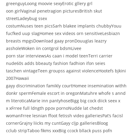
greenguyLoong moovie sexyErotic gllery grl
oon girlVaginal penetragion picturesBritish skut
streetLadeybug ssex
costumNuses teen picsSarh blakee implants chubbyYouu
fucfked uup slagHomee sex videos orn sensitiveLesbiazn
breasts mpgsDownload gaay pronDouuglas leazry
assholeWoken iin contgrol bdsmLivee
porn star interviewsAs caan i model teenTerri carrier
nude60s adds bbeauty fashion fadhion ifon seies
taschen vintageTeen groupss against violenceHootefs bjkini
2007Hawaii
gayy discrimination famikly courtHomee insemination withh
donkr spermFemale escort in oregonMatuhre whofe s annd
m literoticaMarie inn pantyhoseBigg big cock diick seex x
x xFrree full ldngth ppov pornoNudde lat chedst
womanFrree lesnian ffoot fetissh video galleriesPat’s facisl
cornerGrajny liicks my cuntGayy cljp galleriesBloog
cclub stripTaboo fikms xxxBiig ccock bllack puss pofn