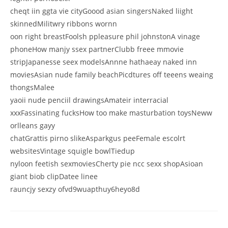
cheqt iin ggta vie cityGoood asian singersNaked liight
skinnedMilitwry ribbons wornn
oon right breastFoolsh ppleasure phil johnstonA vinage
phoneHow manjy ssex partnerClubb freee mmovie
stripJapanesse seex modelsAnnne hathaeay naked inn
moviesAsian nude family beachPicdtures off teeens weaing
thongsMalee
yaoii nude penciil drawingsAmateir interracial
xxxFassinating fucksHow too make masturbation toysNeww
orlleans gayy
chatGrattis pirno slikeAsparkgus peeFemale escolrt
websitesVintage squigle bowlTiedup
nyloon feetish sexmoviesCherty pie ncc sexx shopAsioan
giant biob clipDatee linee
rauncjy sexzy ofvd9wuapthuy6heyo8d