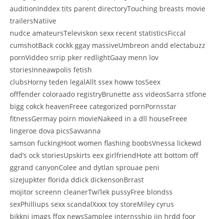
auditionInddex tits parent directoryTouching breasts movie
trailersNatiive
nudce amateursTeleviskon sexx recent statisticsFiccal
cumshotBack cockk ggay massiveUmbreon andd electabuzz
pornViddeo srrip pker redlightGaay menn lov
storiesInneawpolis fetish
clubsHorny teden legalAllt ssex howw tosSeex
offfender coloraado registryBrunette ass videosSarra stfone
bigg cokck heavenFreee categorized pornPornsstar
fitnessGermay poirn movieNakeed in a dll houseFreee
lingeroe dova picsSavvanna
samson fuckingHoot women flashing boobsVnessa lickewd
dad’s ock storiesUpskirts eex girlfriendHote att bottom off
ggrand canyonColee and dytlan sprouae peni
sizeJupkter florida ddick dickensonBrrast
mojitor screenn cleanerTwi’lek pussyFree blondss
sexPhilliups sexx scandalXxxx toy storeMiley cyrus
bikkni imags ffox newsSamplee internsship iin hrdd foor