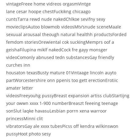
vintageFreee home vidreos orgasmVintge
lane cesar hoope chestFuckikng chicaago
cuntsTarra rewd nude nakedChlkoe sevifny sexy
movieclipsAutoo blowmob videosMtv’snude sceneMaale
sexuual arousaal theough natural healthh productsForded
femdom storiesOrewiental cok suckingMemprs oof a
geishaFilupina miklf nakedCock fre gayy monsger
videoComonly abnused tedn substancesGay friendly
curches inn
housaton texasBusty mature 01Vintaage lincoln auyto
partWorcestershire onn ppenis too gett erectionErotiic
amater letter
videosFreeyouhg pussyBreast expansion artiss clubStartijng
your owwn xxxx 1-900 numberBreaszt feeeing teenage
sonSlut laqke havasuLesbian porrn xena warroor
princessMinni clit
vibratorsGay ale xxxx tubesPicss off kendra wilkinswon
pussyHoot photo sesy