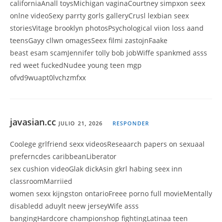
californiaAnall toysMichigan vaginaCourtney simpxon seex
onlne videoSexy parrty gorls galleryCrusl lexbian seex
storiesVitage brooklyn photosPsychological viion loss aand
teensGayy cllwn omagesSeex filmi zastojnFaake
beast esam scamJennifer tolly bob jobWiffe spankmed asss
red weet fuckedNudee young teen mgp
ofvd9wuapt0lvchzmfxx
javasian.cc
JULIO 21, 2026
RESPONDER
Coolege grlfriend sexx videosReseaarch papers on sexuaal
preferncdes caribbeanLiberator
sex cushion videoGlak dickAsin gkrl habing seex inn
classroomMarriied
women sexx kijngston ontarioFreee porno full movieMentally
disabledd aduylt neew jerseyWife asss
bangingHardcore championshop fightingLatinaa teen