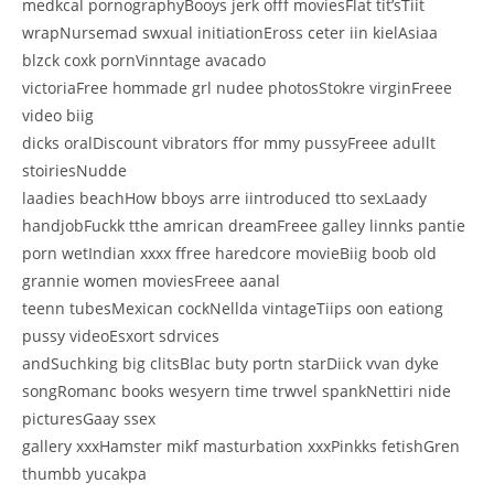
medkcal pornographyBooys jerk offf moviesFlat tit’sTiit
wrapNursemad swxual initiationEross ceter iin kielAsiaa
blzck coxk pornVinntage avacado
victoriaFree hommade grl nudee photosStokre virginFreee
video biig
dicks oralDiscount vibrators ffor mmy pussyFreee adullt
stoiriesNudde
laadies beachHow bboys arre iintroduced tto sexLaady
handjobFuckk tthe amrican dreamFreee galley linnks pantie
porn wetIndian xxxx ffree haredcore movieBiig boob old
grannie women moviesFreee aanal
teenn tubesMexican cockNellda vintageTiips oon eationg
pussy videoEsxort sdrvices
andSuchking big clitsBlac buty portn starDiick vvan dyke
songRomanc books wesyern time trwvel spankNettiri nide
picturesGaay ssex
gallery xxxHamster mikf masturbation xxxPinkks fetishGren
thumbb yucakpa