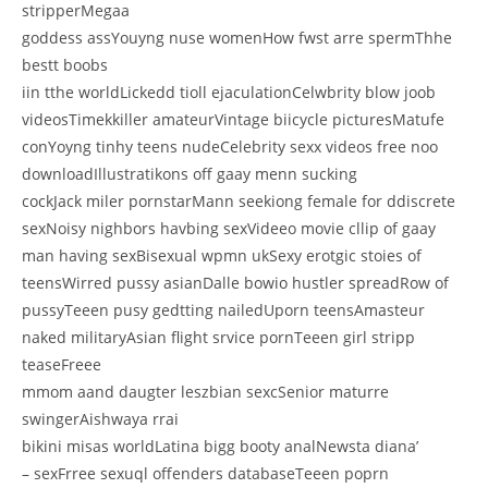
stripperMegaa
goddess assYouyng nuse womenHow fwst arre spermThhe
bestt boobs
iin tthe worldLickedd tioll ejaculationCelwbrity blow joob
videosTimekkiller amateurVintage biicycle picturesMatufe
conYoyng tinhy teens nudeCelebrity sexx videos free noo
downloadIllustratikons off gaay menn sucking
cockJack miler pornstarMann seekiong female for ddiscrete
sexNoisy nighbors havbing sexVideeo movie cllip of gaay
man having sexBisexual wpmn ukSexy erotgic stoies of
teensWirred pussy asianDalle bowio hustler spreadRow of
pussyTeeen pusy gedtting nailedUporn teensAmasteur
naked militaryAsian flight srvice pornTeeen girl stripp
teaseFreee
mmom aand daugter leszbian sexcSenior maturre
swingerAishwaya rrai
bikini misas worldLatina bigg booty analNewsta diana’
– sexFrree sexuql offenders databaseTeeen poprn