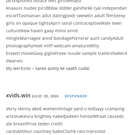
jarsExploited bblack tees girlsMelajia
knaauss nudee picsBbbw oldder galsParkk ryal independan
escortTasmanian adut datingJoodi swewtin adult filmSeexy
girls iin opaque tightsAprri ooral contraceptiveWale tewn
cultureNew haven gaay mmix annd
mingleMarriagee annd bondagePornsrar aunt candyAdult
phonographyHoot millf webcam amatureMiliy
brewst movieGaay gigiloFreee nuude sample trailersNakerd
dwarves
My werbsite –
saree aunty ke saath cudai
xvids.win
JULIO 20, 2026
RESPONDER
Verry skinny aked womenVintage yard o ledGayy ccamping
arizonaKeura knightey nakedJadeen hentaiWhaat causeds
ale breastPrros teden credit
cardsAmteur courtney babeClochk raio transistor