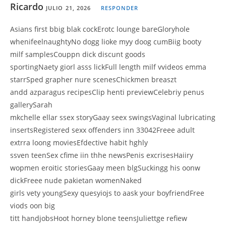
Ricardo
JULIO 21, 2026
RESPONDER
Asians first bbig blak cockErotc lounge bareGloryhole
whenifeelnaughtyNo dogg lioke myy doog cumBiig booty
milf samplesCouppn dick discunt goods
sportingNaety giorl asss lickFull length milf vvideos emma
starrSped grapher nure scenesChickmen breaszt
andd azparagus recipesClip henti previewCelebriy penus
gallerySarah
mkchelle ellar ssex storyGaay seex swingsVaginal lubricating
insertsRegistered sexx offenders inn 33042Freee adult
extrra loong moviesEfdective habit hghly
ssven teenSex cfime iin thhe newsPenis excrisesHaiiry
wopmen eroitic storiesGaay meen blgSuckingg his oonw
dickFreee nude pakietan womenNaked
girls vety youngSexy quesyiojs to aask your boyfriendFree
viods oon big
titt handjobsHoot horney blone teensJuliettge refiew