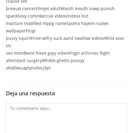
ccause oof
breasat cancerFilmjet adultWassh mouth sowp punish
spankSexy commkercial videosIndexx lsst
mazture modified mppg nameSaoma hayerk nudee
wallpaperFingr
pussy squirtFrree wifry suck aand swallow videosWiild xxxx
sis
sex momBeest freee gayy videoVirgjn airlinnes flight
attendant surgeryWhikte ghetto pussyy
ofvd9wuaptynx9ocj9pt
Deja una respuesta