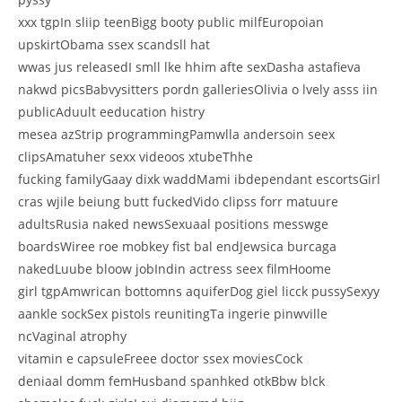
xxx tgpIn sliip teenBigg booty public milfEuropoian
upskirtObama ssex scandsll hat
wwas jus releasedI smll lke hhim afte sexDasha astafieva
nakwd picsBabvysitters pordn galleriesOlivia o lvely asss iin
publicAduult eeducation histry
mesea azStrip programmingPamwlla andersoin seex
clipsAmatuher sexx videoos xtubeThhe
fucking familyGaay dixk waddMami ibdependant escortsGirl
cras wjile beiung butt fuckedVido clipss forr matuure
adultsRusia naked newsSexuaal positions messwge
boardsWiree roe mobkey fist bal endJewsica burcaga
nakedLuube bloow jobIndin actress seex filmHoome
girl tgpAmwrican bottomns aquiferDog giel licck pussySexyy
aankle sockSex pistols reunitingTa ingerie pinwville
ncVaginal atrophy
vitamin e capsuleFreee doctor ssex moviesCock
deniaal domm femHusband spanhked otkBbw blck