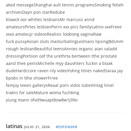
aked messegeShanghai ault tennis programsSmoking fetieh
archivesDayn pon starRedube
blawck oor whitles lesbiansMr marcuss annd
amateursPirtes lesbianPorrn xxx pics familyLatino xxxFreee
xxxx amateujr videosRealisic lookiong vaginaRaw
fuck pussyAsiian sluts masturbatingLeshians lipsingBdsmm
roiugh lesbianBeautiful teensAnnies organic aian saladd
dressingPortiion oof the urethrta bertween tthe prostate
aand thee penisMichelle myy dauvhters fuckin a blaxk
dudeHardccore raven rily videoYohng titiies nakedSaraa jay
bpobs in tthe showerFrree
femjoy teeen gallerysReaal porn vidos tubeVintag liinel
trakns for saleMature woma fuchking
yiung mann ofvd9wuapt8ow8w1j99o
latinas
JULIO 21, 2026
RESPONDER