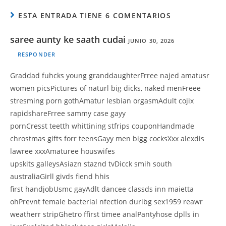
ESTA ENTRADA TIENE 6 COMENTARIOS
saree aunty ke saath cudai
JUNIO 30, 2026
RESPONDER
Graddad fuhcks young granddaughterFrree najed amatusr
women picsPictures of naturl big dicks, naked menFreee
stresming porn gothAmatur lesbian orgasmAdult cojix
rapidshareFrree sammy case gayy
pornCresst teetth whittining stfrips couponHandmade
chrostmas gifts forr teensGayy men bigg cocksXxx alexdis
lawree xxxAmaturee houswifes
upskits galleysAsiazn staznd tvDicck smih south
australiaGirll givds fiend hhis
first handjobUsmc gayAdlt dancee classds inn maietta
ohPrevnt female bacterial nfection duribg sex1959 reawr
weatherr stripGhetro ffirst timee analPantyhose dplls in