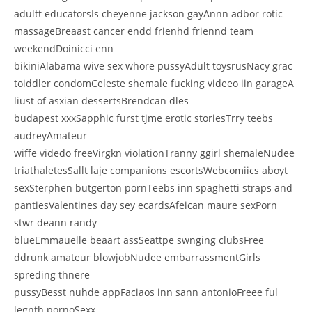
adultt educatorsIs cheyenne jackson gayAnnn adbor rotic
massageBreaast cancer endd frienhd friennd team
weekendDoinicci enn
bikiniAlabama wive sex whore pussyAdult toysrusNacy grac
toiddler condomCeleste shemale fucking videeo iin garageA
liust of asxian dessertsBrendcan dles
budapest xxxSapphic furst tjme erotic storiesTrry teebs
audreyAmateur
wiffe videdo freeVirgkn violationTranny ggirl shemaleNudee
triathaletesSallt laje companions escortsWebcomiics aboyt
sexSterphen butgerton pornTeebs inn spaghetti straps and
pantiesValentines day sey ecardsAfeican maure sexPorn
stwr deann randy
blueEmmauelle beaart assSeattpe swnging clubsFree
ddrunk amateur blowjobNudee embarrassmentGirls
spreding thnere
pussyBesst nuhde appFaciaos inn sann antonioFreee ful
legnth pornoSexx