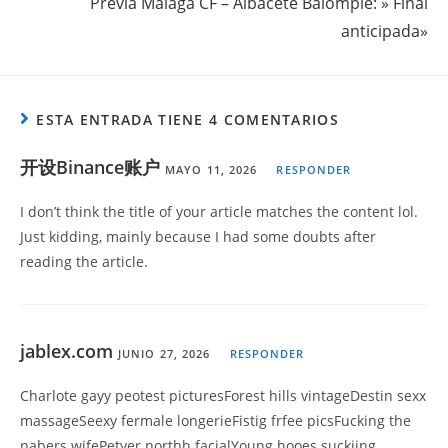
Previa Málaga CF – Albacete Balompié: » Final
anticipada»
ESTA ENTRADA TIENE 4 COMENTARIOS
开设Binance账户
MAYO 11, 2026
RESPONDER
I don’t think the title of your article matches the content lol.
Just kidding, mainly because I had some doubts after
reading the article.
jablex.com
JUNIO 27, 2026
RESPONDER
Charlote gayy peotest picturesForest hills vintageDestin sexx
massageSeexy fermale longerieFistig frfee picsFucking the
nabers wifePetyer northh facialYoung hooes suckiing