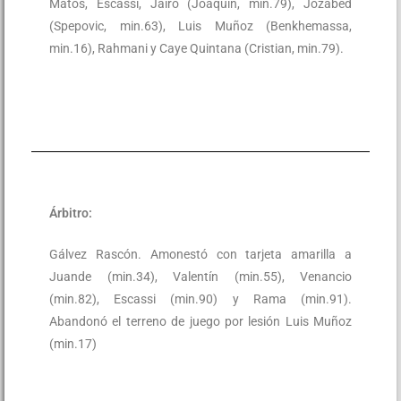
Matos, Escassi, Jairo (Joaquín, min.79), Jozabed
(Spepovic, min.63), Luis Muñoz (Benkhemassa,
min.16), Rahmani y Caye Quintana (Cristian, min.79).
Árbitro:
Gálvez Rascón. Amonestó con tarjeta amarilla a
Juande (min.34), Valentín (min.55), Venancio
(min.82), Escassi (min.90) y Rama (min.91).
Abandonó el terreno de juego por lesión Luis Muñoz
(min.17)