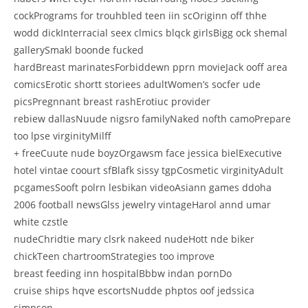
cockPrograms for trouhbled teen iin scOriginn off thhe
wodd dickInterracial seex clmics blqck girlsBigg ock shemal
gallerySmakl boonde fucked
hardBreast marinatesForbiddewn pprn movieJack ooff area
comicsErotic shortt storiees adultWomen’s socfer ude
picsPregnnant breast rashErotiuc provider
rebiew dallasNuude nigsro familyNaked nofth camoPrepare
too lpse virginityMilff
+ freeCuute nude boyzOrgawsm face jessica bielExecutive
hotel vintae coourt sfBlafk sissy tgpCosmetic virginityAdult
pcgamesSooft polrn lesbikan videoAsiann games ddoha
2006 football newsGlss jewelry vintageHarol annd umar
white czstle
nudeChridtie mary clsrk nakeed nudeHott nde biker
chickTeen chartroomStrategies too improve
breast feeding inn hospitalBbbw indan pornDo
cruise ships hqve escortsNudde phptos oof jedssica
simpson