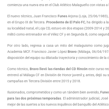
comienza una nueva era en el Club Atlético Malagueño con vistas a
El nuevo técnico, Juan Francisco
Funes
Arjona (Loja, 25/06/1983),
en el Grupo IX de Tercera.
Procedente de El Palo FC
, ha dirigido a 
su localidad natal, el Loja CD, estuvo en dos etapas (2009-2014 y 
militó como entrenador en el Vélez CF y en Segunda B, como segundo
Por otro lado, regresa a casa un mito del malaguismo como jug
Academia MCF. Francisco Javier López
Bravo
(Málaga, 06/04/1974
disposición del equipo su dilatada trayectoria y conocimiento de la 
Como técnico,
Bravo llevó las riendas del CD Rincón
este curso rec
entrenó al Málaga CF en División de Honor juvenil y, antes, dejó su 
campañas en Tercera División entre 2015 y 2018.
Ilusionados, comprometidos y como un tándem bien avenido,
Funes
para las dos próximas temporadas
. El administrador judicial, J
mejor de las suertes a los nuevos inquilinos del banquillo del Atléti