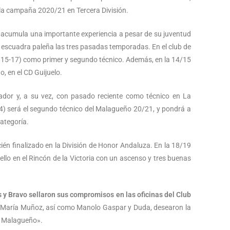
 la campaña 2020/21 en Tercera División.
 acumula una importante experiencia a pesar de su juventud
la escuadra paleña las tres pasadas temporadas. En el club de
2015-17) como primer y segundo técnico. Además, en la 14/15
, en el CD Guijuelo.
ador y, a su vez, con pasado reciente como técnico en La
) será el segundo técnico del Malagueño 20/21, y pondrá a
categoría.
ién finalizado en la División de Honor Andaluza. En la 18/19
sello en el Rincón de la Victoria con un ascenso y tres buenas
 y Bravo sellaron sus compromisos en las oficinas del Club
osé María Muñoz, así como Manolo Gaspar y Duda, desearon la
co Malagueño».