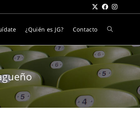
uídate
¿Quién es JG?
Contacto
lagueño