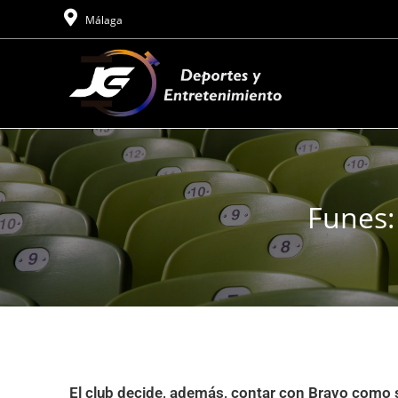
Málaga
Funes:
El club decide, además, contar con Bravo como