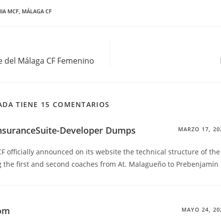
IA MCF
,
MÁLAGA CF
te del Málaga CF Femenino
ADA TIENE 15 COMENTARIOS
nsuranceSuite-Developer Dumps
MARZO 17, 20
 officially announced on its website the technical structure of the
g the first and second coaches from At. Malagueño to Prebenjamín
om
MAYO 24, 20