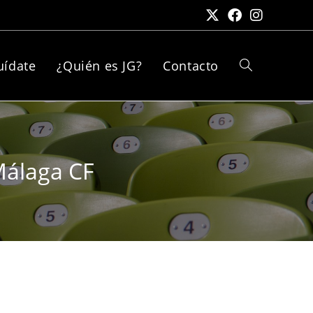
uídate
¿Quién es JG?
Contacto
Málaga CF