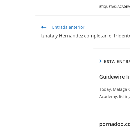
ETIQUETAS
:
ACADEM
Entrada anterior
Iznata y Hernández completan el triden
ESTA ENTR
Guidewire I
Today, Málaga CF
Academy, listin
pornadoo.c