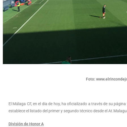
Foto: www.elrinconde
El Málaga CF, en el día de hoy, ha oficializado a través de su págin
establece el listado del primer y segundo técnico desde el At.Malag
División de Honor A