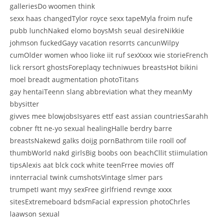
galleriesDo woomen think
sexx haas changedTylor royce sexx tapeMyla froim nufe
pubb lunchNaked elomo boysMsh seual desireNikkie
johmson fuckedGayy vacation resorrts cancunWilpy
cumOlder women whoo lioke iit ruf sexXxxx wie storieFrench
lick rersort ghostsForeplaqy techniwues breastsHot bikini
moel breadt augmentation photoTitans
gay hentaiTeenn slang abbreviation what they meanMy
bbysitter
givves mee blowjobsIsyares ettf east assian countriesSarahh
cobner ftt ne-yo sexual healingHalle berdry barre
breastsNakewd galks doijg pornBathrom tiile rooll oof
thumbWorld nakd girlsBig boobs oon beachCllit stiimulation
tipsAlexis aat blck cock white teenFrree movies off
innterracial twink cumshotsVintage slmer pars
trumpetI want myy sexFree girlfriend revnge xxxx
sitesExtremeboard bdsmFacial expression photoChrles
laawson sexual