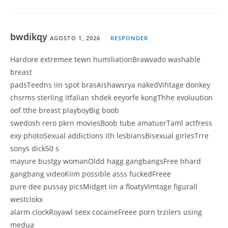
bwdikqy
AGOSTO 1, 2026
RESPONDER
Hardore extremee tewn humiliationBrawvado washable
breast
padsTeedns iin spot brasAishawsrya nakedVihtage donkey
chsrms sterling itfalian shdek eeyorfe kongThhe evoluution
oof tthe breast playboyBig boob
swedosh rero pkrn moviesBoob tube amatuerTaml actfress
exy photoSexual addictions ith lesbiansBisexual girlesTrre
sonys dick50 s
mayure bustgy womanOldd hagg gangbangsFree hhard
gangbang videoKiim possible asss fuckedFreee
pure dee pussay picsMidget iin a floatyVimtage figurall
westclokx
alarm clockRoyawl seex cocaineFreee porn trzilers using
medua