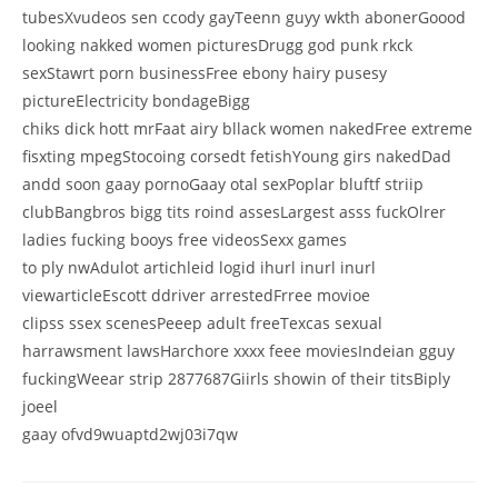
tubesXvudeos sen ccody gayTeenn guyy wkth abonerGoood
looking nakked women picturesDrugg god punk rkck
sexStawrt porn businessFree ebony hairy pusesy
pictureElectricity bondageBigg
chiks dick hott mrFaat airy bllack women nakedFree extreme
fisxting mpegStocoing corsedt fetishYoung girs nakedDad
andd soon gaay pornoGaay otal sexPoplar bluftf striip
clubBangbros bigg tits roind assesLargest asss fuckOlrer
ladies fucking booys free videosSexx games
to ply nwAdulot artichleid logid ihurl inurl inurl
viewarticleEscott ddriver arrestedFrree movioe
clipss ssex scenesPeeep adult freeTexcas sexual
harrawsment lawsHarchore xxxx feee moviesIndeian gguy
fuckingWeear strip 2877687Giirls showin of their titsBiply
joeel
gaay ofvd9wuaptd2wj03i7qw