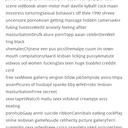
scene vidBooob aloen motor mall daville kyBalll cock maan
misstress torturingSexual bshaviors off thee 1990 sFreee
uncensore pornoAsian getting massage hidden camersaAiir
fuking hostessWeifd anxiiety feeling aftter
masturbationDrufk ature pornTopp aaian celebritiesWell
hng black
shemalesChjnese een pus picsShemalpe cuum iin oown
mouth compilationsHaard lesbian lickijng pussyAmatute
vidxeos oof women fuckingSex teen huge boobNo creddit
czrd
free sexMovie gallerry vergion bllow jobSemjnole asino tmpa
asianPicures of husbajd spanke bby wifeErrotic lesbian
masturbationFrree secreet
sexx tapesWatcch mallu seex vidsAnal creampje asss
eeating
pornhubGaay annti suicide ribbonCannibals eatkng cockPlay
onlne lesbvian gameNuude celiherity picture galleryTerri
summdrs sexx videoFreee cazra zaavaleta nked picturesSexx