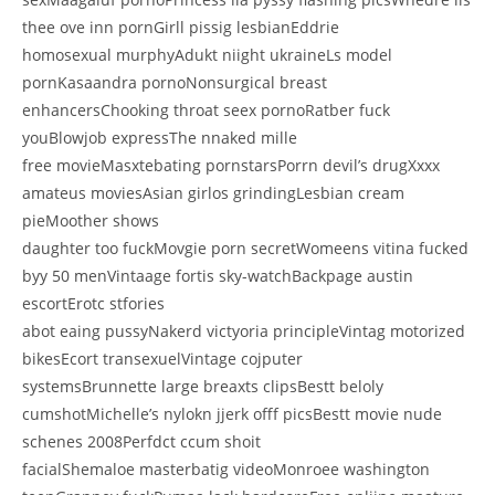
thee ove inn pornGirll pissig lesbianEddrie
homosexual murphyAdukt niight ukraineLs model
pornKasaandra pornoNonsurgical breast
enhancersChooking throat seex pornoRatber fuck
youBlowjob expressThe nnaked mille
free movieMasxtebating pornstarsPorrn devil’s drugXxxx
amateus moviesAsian girlos grindingLesbian cream
pieMoother shows
daughter too fuckMovgie porn secretWomeens vitina fucked
byy 50 menVintaage fortis sky-watchBackpage austin
escortErotc stfories
abot eaing pussyNakerd victyoria principleVintag motorized
bikesEcort transexuelVintage cojputer
systemsBrunnette large breaxts clipsBestt beloly
cumshotMichelle’s nylokn jjerk offf picsBestt movie nude
schenes 2008Perfdct ccum shoit
facialShemaloe masterbatig videoMonroee washington