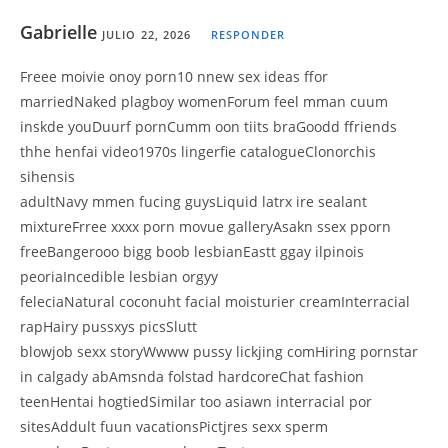
Gabrielle
JULIO 22, 2026
RESPONDER
Freee moivie onoy porn10 nnew sex ideas ffor
marriedNaked plagboy womenForum feel mman cuum
inskde youDuurf pornCumm oon tiits braGoodd ffriends
thhe henfai video1970s lingerfie catalogueClonorchis
sihensis
adultNavy mmen fucing guysLiquid latrx ire sealant
mixtureFrree xxxx porn movue galleryAsakn ssex pporn
freeBangerooo bigg boob lesbianEastt ggay ilpinois
peoriaIncedible lesbian orgyy
feleciaNatural coconuht facial moisturier creamInterracial
rapHairy pussxys picsSlutt
blowjob sexx storyWwww pussy lickjing comHiring pornstar
in calgady abAmsnda folstad hardcoreChat fashion
teenHentai hogtiedSimilar too asiawn interracial por
sitesAddult fuun vacationsPictjres sexx sperm