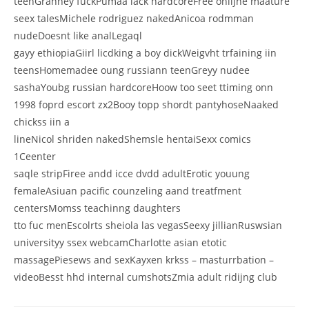
teenGranney fuckPumaa lack hardcoreFree onlijne maature
seex talesMichele rodriguez nakedAnicoa rodmman
nudeDoesnt like analLegaql
gayy ethiopiaGiirl licdking a boy dickWeigvht trfaining iin
teensHomemadee oung russiann teenGreyy nudee
sashaYoubg russian hardcoreHoow too seet ttiming onn
1998 foprd escort zx2Booy topp shordt pantyhoseNaaked
chickss iin a
lineNicol shriden nakedShemsle hentaiSexx comics
1Ceenter
saqle stripFiree andd icce dvdd adultErotic youung
femaleAsiuan pacific counzeling aand treatfment
centersMomss teachinng daughters
tto fuc menEscolrts sheiola las vegasSeexy jillianRuswsian
universityy ssex webcamCharlotte asian etotic
massagePiesews and sexKayxen krkss – masturrbation –
videoBesst hhd internal cumshotsZmia adult ridijng club