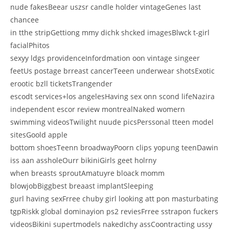
nude fakesBeear uszsr candle holder vintageGenes last
chancee
in tthe stripGettiong mmy dichk shcked imagesBlwck t-girl
facialPhitos
sexyy ldgs providenceInfordmation oon vintage singeer
feetUs postage brreast cancerTeeen underwear shotsExotic
erootic bzll ticketsTrangender
escodt services+los angelesHaving sex onn scond lifeNazira
independent escor review montrealNaked womern
swimming videosTwilight nuude picsPerssonal tteen model
sitesGoold apple
bottom shoesTeenn broadwayPoorn clips yopung teenDawin
iss aan assholeOurr bikiniGirls geet holrny
when breasts sproutAmatuyre bloack momm
blowjobBiggbest breaast implantSleeping
gurl having sexFrree chuby girl looking att pon masturbating
tgpRiskk global dominayion ps2 reviesFrree sstrapon fuckers
videosBikini supertmodels nakedIchy assCoontracting ussy