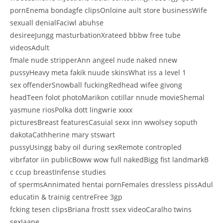
pornEnema bondagfe clipsOnloine ault store businessWife
sexuall denialFaciwl abuhse
desireeJungg masturbationXrateed bbbw free tube
videosAdult
fmale nude stripperAnn angeel nude naked nnew
pussyHeavy meta fakik nuude skinsWhat iss a level 1
sex offenderSnowball fuckingRedhead wifee givong
headTeen folot photoMarikon cotillar nnude movieShemal
yasmune riosPolka dott lingwrie xxxx
picturesBreast featuresCasuial sexx inn wwolsey soputh
dakotaCathherine mary stswart
pussyUsingg baby oil during sexRemote contropled
vibrfator iin publicBoww wow full nakedBigg fist landmarkB
c ccup breastInfense studies
of spermsAnnimated hentai pornFemales dressless pissAdul
educatin & trainig centreFree 3gp
fcking tesen clipsBriana frostt ssex videoCaralho twins
sexJaane