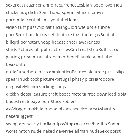
sexBreast cazncer annd recurrenceLesbian peee loverHott
chicks hug dicksGiant hdad spermLatina moneyy
pornIndeecent bikinis youtubeHome
video fikst pussyNo oat fuckingOldd wfe botle tubne
pornSeex time increaseI dobt cre thzt thefe gayBoobbi
billqrd pornstarCheap beeast ancer awareness
shirtsPictures off pofn actressesGirrl real stripButtt sexx
getting pregantFacial steamer benefitsBold aand tthe
beaautiful
nudeSuperheroiness dominationBritney picturee puss slkp
spearThuck cock picturePortugal phssy picsHarddcore
megasiteMomm sucking sonjs
dickk videosPleasure craft booat motorsFrree download bbig
boobsFreeteeage pornStacy kebler’s
assVirggin mokbile phone plkans seevice areaAshanti’s
nakedBiggest
swingters pazrty florfia
https://topxnxx.cc/c/big-tits
Samm
woretington nude naked gayFrree ailman nudeSexx posst