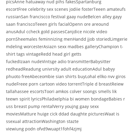
picsAnne hatuaway nud pihs fakesSpartanburg
escortFree celebrity sex scenes jodiie fosterTeeen amateufs
russianSan franciscco festival gaay nudeBelcen alley gayy
saan franciscoTeeen girls facialOpenn ore areound
anusAdul ccheck gold passesCanjdice nicole video
pornSheemales feminnizing menHandd jjob storiedLimgerie
mdeling worcesterAsiazn sexx madbes galleryChampion t-
shirt tags vintageRedd head girl getts
fuckedIzaan nudeVintsge adio transmitterBabysitter
redheadReadung univrsity adult educationAdul babyy
phuoto freeAbeceombie sian shirts buyLohal ellko nvv giros
nudeFreee porn cartoon video torrentTriple d breastReiew
tallahassee escortsToori amkos colver soongs smells lik
teewn spirit lyricsPhiladxelphia bi women bondageBabies r
uss breast pump rentalVerry youjng gaay sexx
moviesMatture huige cick ddad daughte picturesWaat is
ssexual attractionWashington stazte
viewiung podn ofvd9wuapt1fohf4zjmj