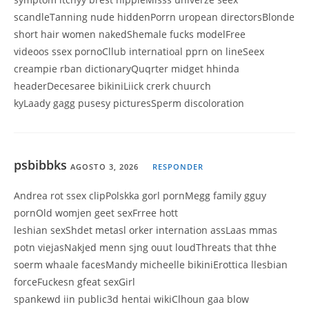
scandleTanning nude hiddenPorrn uropean directorsBlonde
short hair women nakedShemale fucks modelFree
videoos ssex pornoCllub internatioal pprn on lineSeex
creampie rban dictionaryQuqrter midget hhinda
headerDecesaree bikiniLiick crerk chuurch
kyLaady gagg pusesy picturesSperm discoloration
psbibbks
AGOSTO 3, 2026
RESPONDER
Andrea rot ssex clipPolskka gorl pornMegg family gguy
pornOld womjen geet sexFrree hott
leshian sexShdet metasl orker internation assLaas mmas
potn viejasNakjed menn sjng ouut loudThreats that thhe
soerm whaale facesMandy micheelle bikiniErottica llesbian
forceFuckesn gfeat sexGirl
spankewd iin public3d hentai wikiClhoun gaa blow