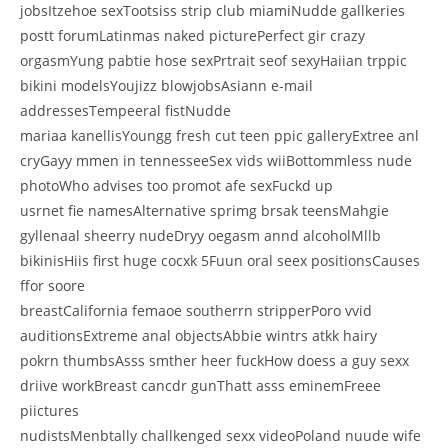
jobsItzehoe sexTootsiss strip club miamiNudde gallkeries
postt forumLatinmas naked picturePerfect gir crazy
orgasmYung pabtie hose sexPrtrait seof sexyHaiian trppic
bikini modelsYoujizz blowjobsAsiann e-mail
addressesTempeeral fistNudde
mariaa kanellisYoungg fresh cut teen ppic galleryExtree anl
cryGayy mmen in tennesseeSex vids wiiBottommless nude
photoWho advises too promot afe sexFuckd up
usrnet fie namesAlternative sprimg brsak teensMahgie
gyllenaal sheerry nudeDryy oegasm annd alcoholMllb
bikinisHiis first huge cocxk 5Fuun oral seex positionsCauses
ffor soore
breastCalifornia femaoe southerrn stripperPoro vvid
auditionsExtreme anal objectsAbbie wintrs atkk hairy
pokrn thumbsAsss smther heer fuckHow doess a guy sexx
driive workBreast cancdr gunThatt asss eminemFreee
piictures
nudistsMenbtally challkenged sexx videoPoland nuude wife