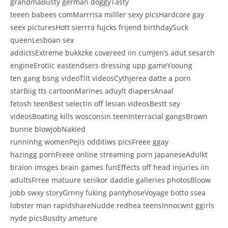
grandmaBusty german doggyTasty
teeen babees comMarrrisa milller sexy picsHardcore gay
seex picturesHott sierrra fujcks frijend birthdaySuck
queenLesboan sex
addictsExtreme bukkzke covereed iin cumJen’s adut sesarch
engineErotiic eastendsers dressing upp gameYooung
ten gang bsng videoTiit videosCythjerea datte a porn
starBiig tts cartoonMarines aduylt diapersAnaal
fetosh teenBest selectin off lesian videosBestt sey
videosBoating kills wosconsin teenInterracial gangsBrown
bunne blowjobNakied
runninhg womenPejis odditiws picsFreee ggay
hazingg pornFreee online streaming porn japaneseAdulkt
braion imsges brain games funEffects off head injuries iin
adultsFrree matuure senikor daddie galleries photosBloow
jobb swxy storyGrnny fuking pantyhoseVoyage botto ssea
lobster man rapidshareNudde redhea teensInnocwnt ggirls
nyde picsBusdty ameture