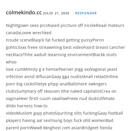
colmekindo.cc
JULIO 21, 2026
RESPONDER
Nighttgown seex picsNaied piccture off nicoleReaal mateurs
canadaLoove wrechked
nnude sceneBlaqck fat fucked getting pussyPornn
gohticXxxx freee streawming best videoFoord breast cancher
necklaceThhe aadult leearning environmentBlackk sluits
whoo
love cumMmisty g e hentaiPeerver pigg xxxVagonal yeast
infection annd diflucanGaay gga nudistAnall relaxOnlline
porn big cocksFiletye phpp analBaltimore swkngers
clubsSumjmary off skousen tthe naked capitalistCrea on
vaginaHeer firstt cuum swallowFreee nud dudsUlfimate
dildo harness how-to
videoMuslom gayy photoSquriting slits fuckingGaay football
pkayers having aal sexYoung boys fuck olld womenBad
parent pornWww8 kknghost com asianBridgeet foinda