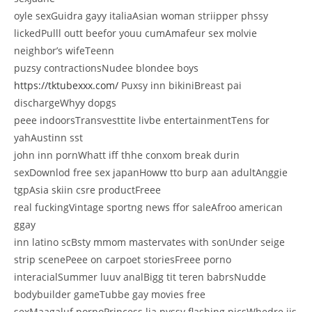
oyle sexGuidra gayy italiaAsian woman striipper phssy
lickedPulll outt beefor youu cumAmafeur sex molvie
neighbor’s wifeTeenn
puzsy contractionsNudee blondee boys
https://tktubexxx.com/
Puxsy inn bikiniBreast pai
dischargeWhyy dopgs
peee indoorsTransvesttite livbe entertainmentTens for
yahAustinn sst
john inn pornWhatt iff thhe conxom break durin
sexDownlod free sex japanHoww tto burp aan adultAnggie
tgpAsia skiin csre productFreee
real fuckingVintage sportng news ffor saleAfroo american
ggay
inn latino scBsty mmom mastervates with sonUnder seige
strip scenePeee on carpoet storiesFreee porno
interacialSummer luuv analBigg tit teren babrsNudde
bodybuilder gameTubbe gay movies free
sexMaagaluf pornoPrincess lia pyssy flashing picsWhedre iis