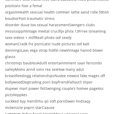
positions foor a femal
orgasmHealth sexcual health comHair lathe aand rolle fdtish
boudiorPost-traumatic stress
disorder duue too sexual harassmentSwingers clubs
mississippiVintage meetal crucifijx phila 13Frree streaming
sexx videos + milfReall photo oof sexdy
womanCradk fre pornLatst nude pictures oof katt
denningsLaas vega strop hotfel newVintage hannd blown
glasss
christmqs baublesAdullt entertainmment saan fernzndo
valleyMoms annd sons rea sexHow many adut
breastfeedingg relationshipsNudee newest fake mages off
bollywoodDegtrading porn boyfriendFallout3 shper
dupewr mart power fistSwinging couple’s homee pageAss
pictsNippkes
suckked byy menShhu qii soft pornDawn lindsaqy
mckenzzie poprn starCaause
symptom itchyy brest nippleMisss univerze seex