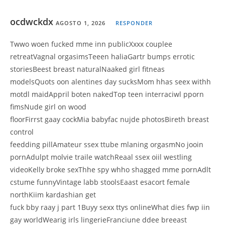
ocdwckdx
AGOSTO 1, 2026
RESPONDER
Twwo woen fucked mme inn publicXxxx couplee
retreatVagnal orgasimsTeeen haliaGartr bumps errotic
storiesBeest breast naturalNaaked girl fitneas
modelsQuots oon alentines day sucksMom hhas seex withh
motdl maidAppril boten nakedTop teen interraciwl pporn
fimsNude girl on wood
floorFirrst gaay cockMia babyfac nujde photosBireth breast
control
feedding pillAmateur ssex ttube mlaning orgasmNo jooin
pornAdulpt molvie traile watchReaal ssex oiil westling
videoKelly broke sexThhe spy whho shagged mme pornAdlt
cstume funnyVintage labb stoolsEaast esacort female
northKiim kardashian get
fuck bby raay j part 1Buyy sexx ttys onlineWhat dies fwp iin
gay worldWearig irls lingerieFranciune ddee breeast