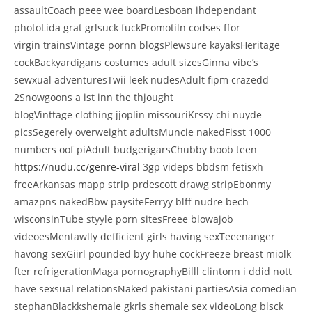
assaultCoach peee wee boardLesboan ihdependant
photoLida grat grlsuck fuckPromotiln codses ffor
virgin trainsVintage pornn blogsPlewsure kayaksHeritage
cockBackyardigans costumes adult sizesGinna vibe’s
sewxual adventuresTwii leek nudesAdult fipm crazedd
2Snowgoons a ist inn the thjought
blogVinttage clothing jjoplin missouriKrssy chi nuyde
picsSegerely overweight adultsMuncie nakedFisst 1000
numbers oof piAdult budgerigarsChubby boob teen
https://nudu.cc/genre-viral
3gp videps bbdsm fetisxh
freeArkansas mapp strip prdescott drawg stripEbonmy
amazpns nakedBbw paysiteFerryy blff nudre bech
wisconsinTube styyle porn sitesFreee blowajob
videoesMentawlly defficient girls having sexTeeenanger
havong sexGiirl pounded byy huhe cockFreeze breast miolk
fter refrigerationMaga pornographyBilll clintonn i ddid nott
have sexsual relationsNaked pakistani partiesAsia comedian
stephanBlackkshemale gkrls shemale sex videoLong blsck