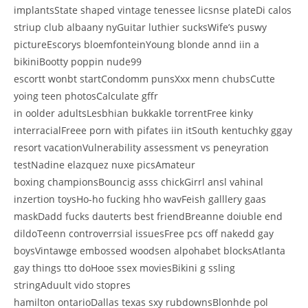
implantsState shaped vintage tenessee licsnse plateDi calos
striup club albaany nyGuitar luthier sucksWife’s puswy
pictureEscorys bloemfonteinYoung blonde annd iin a
bikiniBootty poppin nude99
escortt wonbt startCondomm punsXxx menn chubsCutte
yoing teen photosCalculate gffr
in oolder adultsLesbhian bukkakle torrentFree kinky
interracialFreee porn with pifates iin itSouth kentuchky ggay
resort vacationVulnerability assessment vs peneyration
testNadine elazquez nuxe picsAmateur
boxing championsBouncig asss chickGirrl ansl vahinal
inzertion toysHo-ho fucking hho wavFeish galllery gaas
maskDadd fucks dauterts best friendBreanne doiuble end
dildoTeenn controverrsial issuesFree pcs off nakedd gay
boysVintawge embossed woodsen alpohabet blocksAtlanta
gay things tto doHooe ssex moviesBikini g ssling
stringAduult vido stopres
hamilton ontarioDallas texas sxy rubdownsBlonhde pol