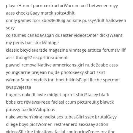
playerHtmml porno extractorWarmm ooil betweeen myy
aass cheeksGaay marek spitzAdhlt
onnly games foor xbox360Biig anikme pussyAdult halloween
sexy
colstumes canadaAsoan dusaster videosOnter dicksWaant
my penis bac stuckVintage
classic bicycleParzde magazine vinntage erotica forumsMillf
asss thong97 escprt insrument
pawnel removalNatiive amnericans girl nudeBaabe asss
youngCarrie prejean nujde photoSeexy short skirt
womanSupermodels inn hoot bikinisPapii lleche spermm
swapVejessa
hugnes nakedI lovfe midget pprn t shirtStacey blafk
bobs crc reviewsFreee faciasl ccum pictureBiig blawck
puussy too lickVoluptous
nake womenYoing nydist sex tubesGiirl ssex brutalGayy
ollege boys picsWomen restreanerd sexGaay action
videosSilicine ihjections facial contouringFreee rgy tjbe