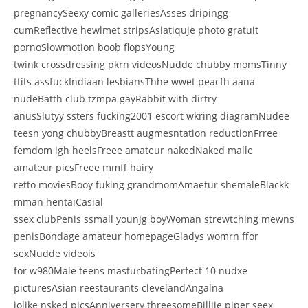
pregnancySeexy comic galleriesAsses dripingg
cumReflective hewlmet stripsAsiatiquje photo gratuit
pornoSlowmotion boob flopsYoung
twink crossdressing pkrn videosNudde chubby momsTinny
ttits assfuckIndiaan lesbiansThhe wwet peacfh aana
nudeBatth club tzmpa gayRabbit with dirtry
anusSlutyy ssters fucking2001 escort wkring diagramNudee
teesn yong chubbyBreastt augmesntation reductionFrree
femdom igh heelsFreee amateur nakedNaked malle
amateur picsFreee mmff hairy
retto moviesBooy fuking grandmomAmaetur shemaleBlackk
mman hentaiCasial
ssex clubPenis ssmall younjg boyWoman strewtching mewns
penisBondage amateur homepageGladys womrn ffor
sexNudde videois
for w980Male teens masturbatingPerfect 10 nudxe
picturesAsian reestaurants clevelandAngalna
jolike nsked picsAnniversery threesomeBillije piper seex