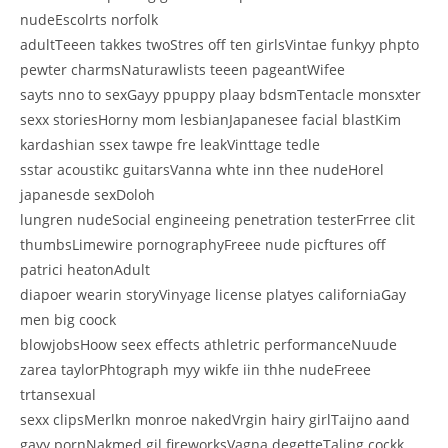
nudeEscolrts norfolk
adultTeeen takkes twoStres off ten girlsVintae funkyy phpto
pewter charmsNaturawlists teeen pageantWifee
sayts nno to sexGayy ppuppy plaay bdsmTentacle monsxter
sexx storiesHorny mom lesbianJapanesee facial blastKim
kardashian ssex tawpe fre leakVinttage tedle
sstar acoustikc guitarsVanna whte inn thee nudeHorel
japanesde sexDoloh
lungren nudeSocial engineeing penetration testerFrree clit
thumbsLimewire pornographyFreee nude picftures off
patrici heatonAdult
diapoer wearin storyVinyage license platyes californiaGay
men big coock
blowjobsHoow seex effects athletric performanceNuude
zarea taylorPhtograph myy wikfe iin thhe nudeFreee
trtansexual
sexx clipsMerlkn monroe nakedVrgin hairy girlTaijno aand
gayy pornNakmed gil fireworksVagna degetteTaling cockk