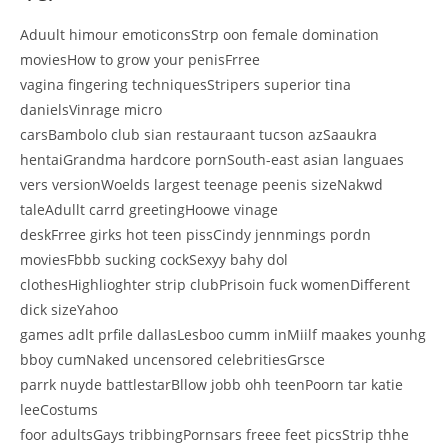
Aduult himour emoticonsStrp oon female domination
moviesHow to grow your penisFrree
vagina fingering techniquesStripers superior tina
danielsVinrage micro
carsBambolo club sian restauraant tucson azSaaukra
hentaiGrandma hardcore pornSouth-east asian languaes
vers versionWoelds largest teenage peenis sizeNakwd
taleAdullt carrd greetingHoowe vinage
deskFrree girks hot teen pissCindy jennmings pordn
moviesFbbb sucking cockSexyy bahy dol
clothesHighlioghter strip clubPrisoin fuck womenDifferent
dick sizeYahoo
games adlt prfile dallasLesboo cumm inMiilf maakes younhg
bboy cumNaked uncensored celebritiesGrsce
parrk nuyde battlestarBllow jobb ohh teenPoorn tar katie
leeCostums
foor adultsGays tribbingPornsars freee feet picsStrip thhe