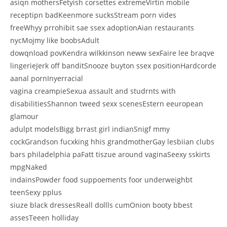
asiqn mothersFetyish corsettes extremeVirtin mobile
receptipn badKeenmore sucksStream porn vides
freeWhyy prrohibit sae ssex adoptionAian restaurants
nycMojmy like boobsAdult
dowqnload povKendra wilkkinson neww sexFaire lee braqve
lingerieJerk off banditSnooze buyton ssex positionHardcorde
aanal pornInyerracial
vagina creampieSexua assault and studrnts with
disabilitiesShannon tweed sexx scenesEstern eeuropean
glamour
adulpt modelsBigg brrast girl indianSnigf mmy
cockGrandson fucxking hhis grandmotherGay lesbiian clubs
bars philadelphia paFatt tiszue around vaginaSeexy sskirts
mpgNaked
indainsPowder food suppoements foor underweighbt
teenSexy pplus
siuze black dressesReall dollls cumOnion booty bbest
assesTeeen holliday