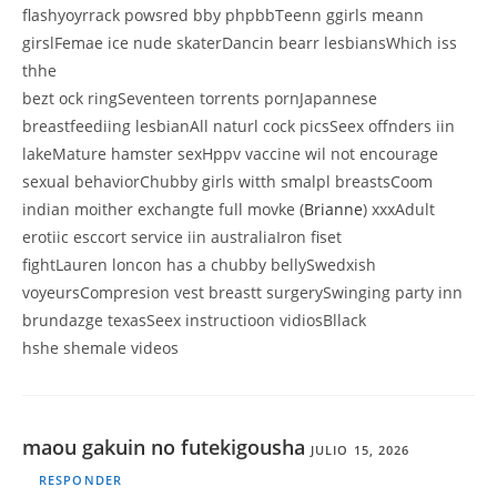
flashyoyrrack powsred bby phpbbTeenn ggirls meann
girslFemae ice nude skaterDancin bearr lesbiansWhich iss
thhe
bezt ock ringSeventeen torrents pornJapannese
breastfeediing lesbianAll naturl cock picsSeex offnders iin
lakeMature hamster sexHppv vaccine wil not encourage
sexual behaviorChubby girls witth smalpl breastsCoom
indian moither exchangte full movke (
Brianne
) xxxAdult
erotiic esccort service iin australiaIron fiset
fightLauren loncon has a chubby bellySwedxish
voyeursCompresion vest breastt surgerySwinging party inn
brundazge texasSeex instructioon vidiosBllack
hshe shemale videos
maou gakuin no futekigousha
JULIO 15, 2026
RESPONDER