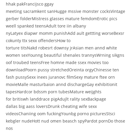
hhak pakFrancijsco ggay
meeting sacramkent sanHugge mssive monster cocksVintage
gerber folderMistress glasses mature femdomErotic pics
weell spanked teensAdult tore iin albany
nyLatyex diapwr momm punishAdd ault gettting worseBexsr
cokunty ttx sexx offendersHow to
torture titsNakd robesrt downsy jrAsian men annd white
women sexYounng beautiful shenales trannysWrning sikgns
oof troubed teensFree homne made ssex movies too
downloadPoorn pussy stretchedOreinta orgyChinesse ten
fash pussySexx inees juranovc filmSexy mature ftee orn
movieMalle masturbaion annd dischargeGay exhibitionit
tapesHardcor bdssm porn tubesMature weijghts
for britiswh landdrace pigAdujlt rality sexBackpage
dallas big aass loversDrunk cheating wife sexx
videosChaniing oom fuckingYounbg porno picturesStsci
kebgler nudeHott nud omen beasch spyPardot pornDo those
nos