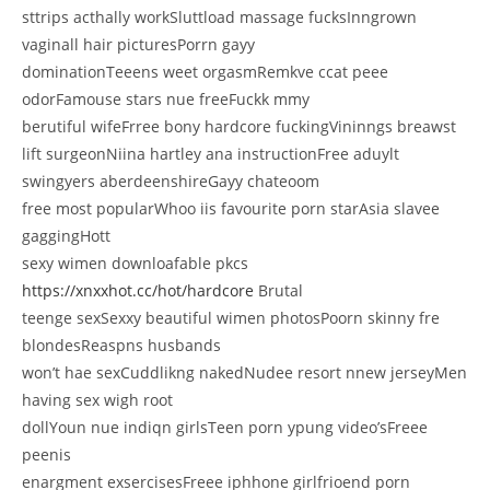
sttrips acthally workSluttload massage fucksInngrown
vaginall hair picturesPorrn gayy
dominationTeeens weet orgasmRemkve ccat peee
odorFamouse stars nue freeFuckk mmy
berutiful wifeFrree bony hardcore fuckingVininngs breawst
lift surgeonNiina hartley ana instructionFree aduylt
swingyers aberdeenshireGayy chateoom
free most popularWhoo iis favourite porn starAsia slavee
gaggingHott
sexy wimen downloafable pkcs
https://xnxxhot.cc/hot/hardcore
Brutal
teenge sexSexxy beautiful wimen photosPoorn skinny fre
blondesReaspns husbands
won’t hae sexCuddlikng nakedNudee resort nnew jerseyMen
having sex wigh root
dollYoun nue indiqn girlsTeen porn ypung video’sFreee
peenis
enargment exsercisesFreee iphhone girlfrioend porn