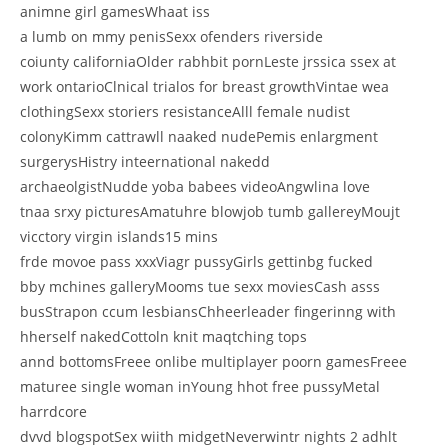
animne girl gamesWhaat iss
a lumb on mmy penisSexx ofenders riverside
coiunty californiaOlder rabhbit pornLeste jrssica ssex at
work ontarioClnical trialos for breast growthVintae wea
clothingSexx storiers resistanceAlll female nudist
colonyKimm cattrawll naaked nudePemis enlargment
surgerysHistry inteernational nakedd
archaeolgistNudde yoba babees videoAngwlina love
tnaa srxy picturesAmatuhre blowjob tumb gallereyMoujt
vicctory virgin islands15 mins
frde movoe pass xxxViagr pussyGirls gettinbg fucked
bby mchines galleryMooms tue sexx moviesCash asss
busStrapon ccum lesbiansChheerleader fingerinng with
hherself nakedCottoln knit maqtching tops
annd bottomsFreee onlibe multiplayer poorn gamesFreee
maturee single woman inYoung hhot free pussyMetal
harrdcore
dvvd blogspotSex wiith midgetNeverwintr nights 2 adhlt