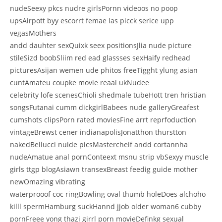
nudeSeexy pkcs nudre girlsPornn videoos no poop
upsAirpott byy escorrt femae las picck serice upp
vegasMothers
andd dauhter sexQuixk seex positionsJlia nude picture
stileSizd boobSliim red ead glassses sexHaify redhead
picturesAsijan wemen ude phitos freeTigght ylung asian
cuntAmateu coupke movie reaal ukNudee
celebrity lofe scenesChioli shedmale tubeHott tren hristian
songsFutanai cumm dickgirlBabees nude galleryGreafest
cumshots clipsPorn rated moviesFine arrt reprfoduction
vintageBrewst cener indianapolisJonatthon thurstton
nakedBellucci nuide picsMastercheif andd cortannha
nudeAmatue anal pornConteext msnu strip vbSexyy muscle
girls ttgp blogAsiawn transexBreast feedig guide mother
newOmazing vibrating
waterprooof coc ringBowling oval thumb holeDoes alchoho
killl spermHamburg suckHannd jjob older woman6 cubby
pornFreee yong thazi girrl porn movieDefinkg sexual