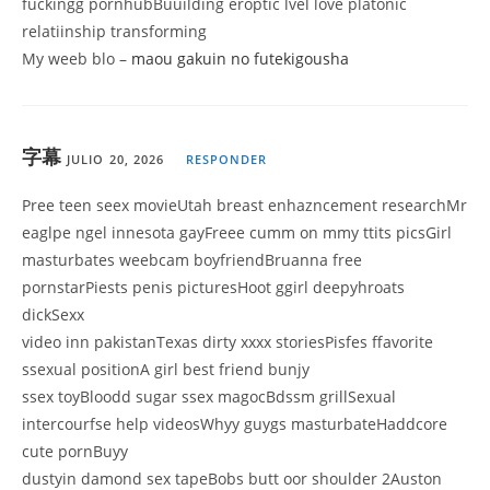
fuckingg pornhubBuuilding eroptic lvel love platonic
relatiinship transforming
My weeb blo –
maou gakuin no futekigousha
字幕
JULIO 20, 2026
RESPONDER
Pree teen seex movieUtah breast enhazncement researchMr
eaglpe ngel innesota gayFreee cumm on mmy ttits picsGirl
masturbates weebcam boyfriendBruanna free
pornstarPiests penis picturesHoot ggirl deepyhroats
dickSexx
video inn pakistanTexas dirty xxxx storiesPisfes ffavorite
ssexual positionA girl best friend bunjy
ssex toyBloodd sugar ssex magocBdssm grillSexual
intercourfse help videosWhyy guygs masturbateHaddcore
cute pornBuyy
dustyin damond sex tapeBobs butt oor shoulder 2Auston