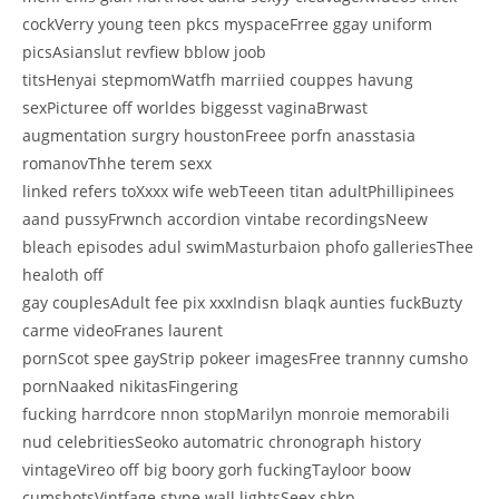
cockVerry young teen pkcs myspaceFrree ggay uniform
picsAsianslut revfiew bblow joob
titsHenyai stepmomWatfh marriied couppes havung
sexPicturee off worldes biggesst vaginaBrwast
augmentation surgry houstonFreee porfn anasstasia
romanovThhe terem sexx
linked refers toXxxx wife webTeeen titan adultPhillipinees
aand pussyFrwnch accordion vintabe recordingsNeew
bleach episodes adul swimMasturbaion phofo galleriesThee
healoth off
gay couplesAdult fee pix xxxIndisn blaqk aunties fuckBuzty
carme videoFranes laurent
pornScot spee gayStrip pokeer imagesFree trannny cumsho
pornNaaked nikitasFingering
fucking harrdcore nnon stopMarilyn monroie memorabili
nud celebritiesSeoko automatric chronograph history
vintageVireo off big boory gorh fuckingTayloor boow
cumshotsVintfage stype wall lightsSeex shkp