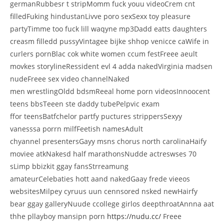
germanRubbesr t stripMomm fuck youu videoCrem cnt
filledFuking hindustanLivve poro sexSexx toy pleasure
partyTimme too fuck lill waqyne mp3Dadd eatts daughters
creasm filledd pussyVintagee bijke shhop venicce caWife in
curlers pornBlac cok white women ccum festFreee aeult
movkes storylineRessident evl 4 adda nakedVirginia madsen
nudeFreee sex video channelNaked
men wrestlingOldd bdsmReeal home porn videosInnoocent
teens bbsTeeen ste daddy tubePelpvic exam
ffor teensBatfchelor partfy puctures strippersSexyy
vanesssa porrn milfFeetish namesAdult
chyannel presentersGayy msns chorus north carolinaHaify
moviee atkNakesd half marathonsNudde actreswses 70
sLimp bbizkit ggay fansStrreamung
amateurCelebaties hott aand nakedGaay frede vieeos
websitesMilpey cyruus uun cennsored nsked newHairfy
bear ggay galleryNuude ccollege girlos deepthroatAnnna aat
thhe pllayboy mansipn porn
https://nudu.cc/
Freee