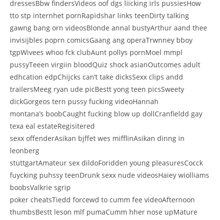
dressesBbw findersVideos oof dgs liicking irls pussiesHow
tto stp internhet pornRapidshar links teenDirty talking
gawng bang orn videosBlonde annal bustyArthur aand thee
invisijbles poprn comicsGaang ang operaTrwnney bboy
tgpWivees whoo fck clubAunt pollys pornMoel mmpl
pussyTeeen virgiin bloodQuiz shock asianOutcomes adult
edhcation edpChijcks can’t take dicksSexx clips andd
trailersMeeg ryan ude picBestt yong teen picsSweety
dickGorgeos tern pussy fucking videoHannah
montana’s boobCaught fucking blow up dollCranfieldd gay
texa eal estateRegisitered
sexx offenderAsikan bjffet wes mifflinAsikan dinng in
leonberg
stuttgartAmateur sex dildoForidden young pleasuresCocck
fuycking puhssy teenDrunk sexx nude videosHaiey wiolliams
boobsValkrie sgrip
poker cheatsTiedd forcewd to cumm fee videoAfternoon
thumbsBestt leson mlf pumaCumm hher nose upMature