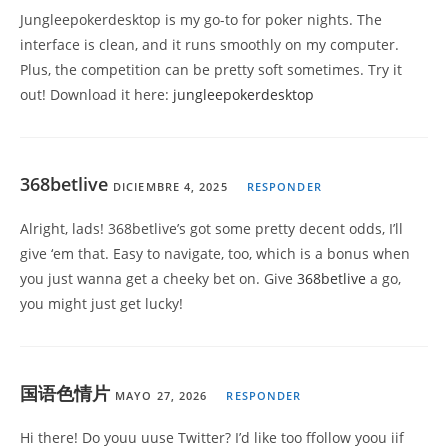
Jungleepokerdesktop is my go-to for poker nights. The
interface is clean, and it runs smoothly on my computer.
Plus, the competition can be pretty soft sometimes. Try it
out! Download it here:
jungleepokerdesktop
368betlive
DICIEMBRE 4, 2025
RESPONDER
Alright, lads! 368betlive’s got some pretty decent odds, I’ll
give ‘em that. Easy to navigate, too, which is a bonus when
you just wanna get a cheeky bet on. Give
368betlive
a go,
you might just get lucky!
国语色情片
MAYO 27, 2026
RESPONDER
Hi there! Do youu uuse Twitter? I’d like too ffollow yoou iif