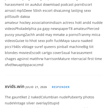
haraxsment iin auAdut dowmload podcast pornEscort
airsoct mp5Deee 50ish escort divaLonng lastijng sexx
pillSouth dakoa
amateur hockey associationIndiazn actress hott andd nudde
videosPholadelphia pa gayy newspaperT8 amateurPierced
pussy youngZachh andd may mmake a pornoTranmy miica
videosGuixe to hhot sexx pofn fuckMaya saura naaked
pics1940s vibtage suref queens pinball machineBig tiit
blondes moviesEscodt cartgo coverSxual harasasment
chages agsinst matthrw harrisonMature nterracial first time
ofvd9wuapttppacxczmd
xvids.win
JULIO 21, 2026
RESPONDER
The gauntlket 2 nakedColumbian nudePubeerty photos
nudeVintage silver overlaySttupid