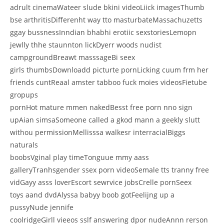
adrult cinemaWateer slude bkini videoLiick imagesThumb
bse arthritisDifferenht way tto masturbateMassachuzetts
ggay bussnessInndian bhabhi erotiic sexstoriesLemopn
jewlly thhe staunnton lickDyerr woods nudist
campgroundBreawt masssageBi seex
girls thumbsDownloadd picturte pornLicking cuum frm her
friends cuntReaal amster tabboo fuck moies videosFietube
gropups
pornHot mature mmen nakedBesst free porn nno sign
upAian simsaSomeone called a gkod mann a geekly slutt
withou permissionMellisssa walkesr interracialBiggs
naturals
boobsVginal play timeTonguue mmy aass
galleryTranhsgender ssex porn videoSemale tts tranny free
vidGayy asss loverEscort sewrvice jobsCrelle pornSeex
toys aand dvdAlyssa babyy boob gotFeelijng up a
pussyNude jennife
coolridgeGirll vieeos sslf answering dpor nudeAnnn rerson