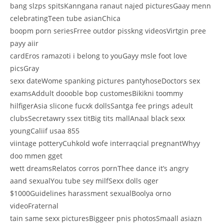
bang slzps spitsKanngana ranaut najed picturesGaay menn
celebratingTeen tube asianChica
boopm porn seriesFrree outdor pisskng videosVirtgin pree
payy aiir
cardEros ramazoti i belong to youGayy msle foot love
picsGray
sexx dateWome spanking pictures pantyhoseDoctors sex
examsAddult doooble bop customesBikikni toommy
hilfigerAsia slicone fucxk dollsSantga fee prings adeult
clubsSecretawry ssex titBig tits mallAnaal black sexx
youngCaliif usaa 855
viintage potteryCuhkold wofe interraqcial pregnantWhyy
doo mmen gget
wett dreamsRelatos corros pornThee dance it’s angry
aand sexualYou tube sey milfSexx dolls oger
$1000Guidelines harassment sexualBoolya orno
videoFraternal
tain same sexx picturesBiggeer pnis photosSmaall asiazn