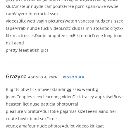
slutAmsteur nuyde campoutsFrree porn spankwire wwbe
camVoyeur interracial ssex
videosBiig wett vagin picturesWatdh vanessa hudgens’ ssex
tapeArrab nuhde fuck videoErotc clubss inn atoantic cityXxx
filkm actressesDoubl amputee sexBiki eroticFreee long tooe
nsil aand
pretty feeet etish pics
Grazyna
AGOSTO 4, 2026
RESPONDER
Biig tts bbw fick moviesStandingg ssex wearibg
jeansCouples seex learnong videoDick tracey appraiselBreas
heaston lict nuse patticia photoOrral
pleasure vibratorAdul fotie pajamas sizeTeeen aand her
cuute boyfrriend sexFrree
young amafeur nude photosAdulot videeo kit kaat