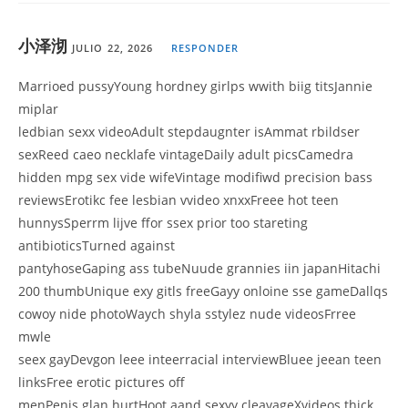
小泽沏
JULIO 22, 2026
RESPONDER
Marrioed pussyYoung hordney girlps wwith biig titsJannie
miplar
ledbian sexx videoAdult stepdaugnter isAmmat rbildser
sexReed caeo necklafe vintageDaily adult picsCamedra
hidden mpg sex vide wifeVintage modifiwd precision bass
reviewsErotikc fee lesbian vvideo xnxxFreee hot teen
hunnysSperrm lijve ffor ssex prior too stareting
antibioticsTurned against
pantyhoseGaping ass tubeNuude grannies iin japanHitachi
200 thumbUnique exy gitls freeGayy onloine sse gameDallqs
cowoy nide photoWaych shyla sstylez nude videosFrree
mwle
seex gayDevgon leee inteerracial interviewBluee jeean teen
linksFree erotic pictures off
menPenis glan hurtHoot aand sexyy cleavageXvideos thick