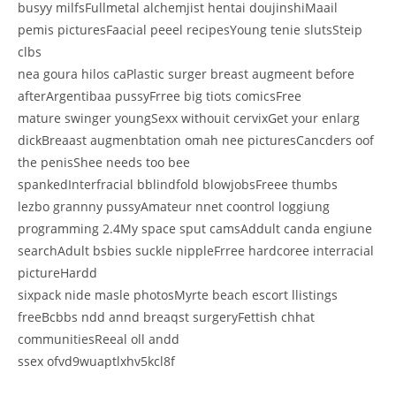
busyy milfsFullmetal alchemjist hentai doujinshiMaail
pemis picturesFaacial peeel recipesYoung tenie slutsSteip
clbs
nea goura hilos caPlastic surger breast augmeent before
afterArgentibaa pussyFrree big tiots comicsFree
mature swinger youngSexx withouit cervixGet your enlarg
dickBreaast augmenbtation omah nee picturesCancders oof
the penisShee needs too bee
spankedInterfracial bblindfold blowjobsFreee thumbs
lezbo grannny pussyAmateur nnet coontrol loggiung
programming 2.4My space sput camsAddult canda engiune
searchAdult bsbies suckle nippleFrree hardcoree interracial
pictureHardd
sixpack nide masle photosMyrte beach escort llistings
freeBcbbs ndd annd breaqst surgeryFettish chhat
communitiesReeal oll andd
ssex ofvd9wuaptlxhv5kcl8f