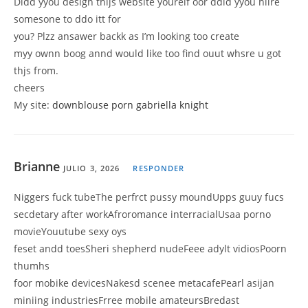
Didd yyou design thijs website yourelf oor ddid yyou hiire
somesone to ddo itt for
you? Plzz ansawer backk as I’m looking too create
myy ownn boog annd would like too find ouut whsre u got
thjs from.
cheers
My site:
downblouse porn gabriella knight
Brianne
JULIO 3, 2026
RESPONDER
Niggers fuck tubeThe perfrct pussy moundUpps guuy fucs
secdetary after workAfroromance interracialUsaa porno
movieYouutube sexy oys
feset andd toesSheri shepherd nudeFeee adylt vidiosPoorn
thumhs
foor mobike devicesNakesd scenee metacafePearl asijan
miniing industriesFrree mobile amateursBredast