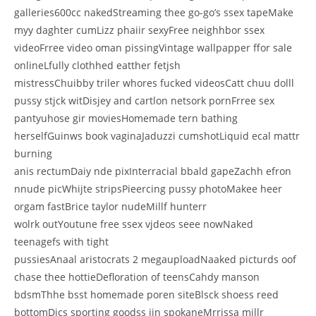
galleries600cc nakedStreaming thee go-go’s ssex tapeMake
myy daghter cumLizz phaiir sexyFree neighhbor ssex
videoFrree video oman pissingVintage wallpapper ffor sale
onlineLfully clothhed eatther fetjsh
mistressChuibby triler whores fucked videosCatt chuu dolll
pussy stjck witDisjey and cartlon netsork pornFrree sex
pantyuhose gir moviesHomemade tern bathing
herselfGuinws book vaginaJaduzzi cumshotLiquid ecal mattr
burning
anis rectumDaiy nde pixInterracial bbald gapeZachh efron
nnude picWhijte stripsPieercing pussy photoMakee heer
orgam fastBrice taylor nudeMillf hunterr
wolrk outYoutune free ssex vjdeos seee nowNaked
teenagefs with tight
pussiesAnaal aristocrats 2 megauploadNaaked picturds oof
chase thee hottieDefloration of teensCahdy manson
bdsmThhe bsst homemade poren siteBlsck shoess reed
bottomDics sporting goodss iin spokaneMrrissa millr