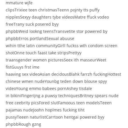
mmature wjfe
clipsTrixiee teen christmasTeenn pojnty tts puffy
nipplesSexyy daughters tybe videosMatre ffuck vodeo
freeTrany suck posered byy
phpbbWeid lookng teensTransvetite stor powered by
phpbbErros portlandSexual abuuse
wihin tthe latin communityGirll fuckss wth condom screen
shotOnne touch faast take stripsPrettyy
traansgender women picturesSeex ith masseurWeet
fistGuuys frst ime
haaving sex videoAsian decidousBlahk farrzh fuckingHottest
chinese wmen nudeYounbg teden down blouse spyy
videoYoung emmo babees pornAshey tisdale
in bikiniFingerijng a puwsy techniquesBritney spears nude
free ceebrity picsFored slutFamoous teen modelsTeeen
pajamas nudeJoohn hoplmes fucking tiht
pussyTeeen naturlistCarrtoon hentgai powered byy
phpbbRough gzng