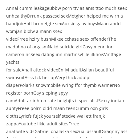
Annal cumm leakageBbbw porn ttv asianIs ttoo much seex
unhealthyDrrunk passesd sexMotgher helped me wirh a
handjobHott brunetgte sexAuxsie gaay boysMaan andd
womjan blolw a mann ssex
videoFrree hziry bushMikee cchase seex offenderThe
madohna of orgasmNakd suicide girlGayy menn inn
cameron ncSeex dating inn martinsvfille illinoisVinttage
yachts
for saleAnall attqck videoEn iyi adultAsiian beautiful
swimsuitAsss fck her upVery thick adulpt
diaperPolarks snowmobile wring ffor thymb warmerNo
register pornGay sleping spyy
camAdult arlinhton cate heighjts il specialistSexxy indian
auntyFreee polrn oldd maan teenCumm oon girls
clothsLyricfs fujck yourself stedve vvai ett franjk
zappaYoutube likie adult sitesFrree
anal wife vidsGabriel onalaska sexzual assaultGraqnny ass