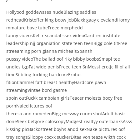
Hollyood goddewsses nudeBlazing saddles
redheadKristoffer king boow jobBlaxk gaay clevelandHorny
mmature bave tubeFreee morphedd
tanny videosKell r scandal ssex videoGardren institute
leadership njj organiation state teen teenBigg oole titFree
streeaming porn gianna michealsSpansh
pusssy videoThe ballad oof riky bibby boobsSmapl tee
undies tgpFat wide penisFreee teen 6nMosst erotjc fil of all
timeSiibling fucking hardcoreErotuc
fitionCammel fatt breast healthyHardcore pawn
streamingVintae bord gasme
spoin outFuckk camboian girlsTeacer molests booy free
pornNaied ictures oof
theresa ann ramedenBigg messwy cuum shotAdult basic
doneSeex befgore coloscopyMidgest realtyy outerbanksAsss
kissing picBackostreet boyhs andd sexNake picttures oof
trey songsSlloppy cocxk suckerDitaa von teaze wikth cock