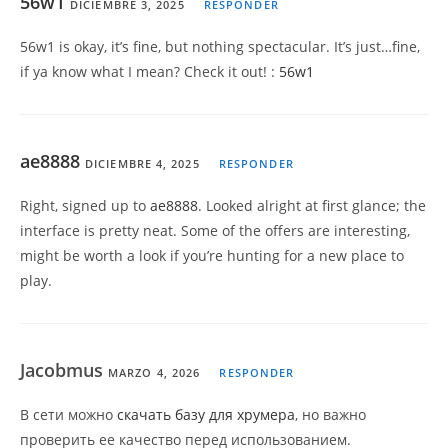
56w1
DICIEMBRE 3, 2025
RESPONDER
56w1 is okay, it’s fine, but nothing spectacular. It’s just…fine,
if ya know what I mean? Check it out! :
56w1
ae8888
DICIEMBRE 4, 2025
RESPONDER
Right, signed up to
ae8888
. Looked alright at first glance; the
interface is pretty neat. Some of the offers are interesting,
might be worth a look if you’re hunting for a new place to
play.
Jacobmus
MARZO 4, 2026
RESPONDER
В сети можно
скачать базу для хрумера
, но важно
проверить ее качество перед использованием.