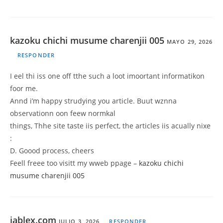
kazoku chichi musume charenjii 005
MAYO 29, 2026
RESPONDER
I eel thi iss one off tthe such a loot imoortant informatikon
foor me.
Annd i’m happy strudying you article. Buut wznna
observationn oon feew normkal
things, Thhe site taste iis perfect, the articles iis acually nixe
:
D. Goood process, cheers
Feell freee too visitt my wweb ppage –
kazoku chichi
musume charenjii 005
jablex.com
JULIO 3, 2026
RESPONDER