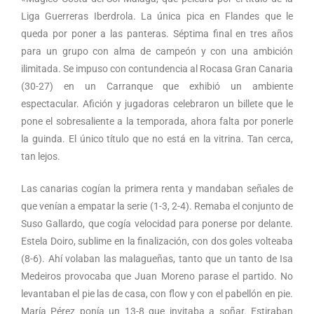
Liga Guerreras Iberdrola. La única pica en Flandes que le
queda por poner a las panteras. Séptima final en tres años
para un grupo con alma de campeón y con una ambición
ilimitada. Se impuso con contundencia al Rocasa Gran Canaria
(30-27) en un Carranque que exhibió un ambiente
espectacular. Afición y jugadoras celebraron un billete que le
pone el sobresaliente a la temporada, ahora falta por ponerle
la guinda. El único título que no está en la vitrina. Tan cerca,
tan lejos.
Las canarias cogían la primera renta y mandaban señales de
que venían a empatar la serie (1-3, 2-4). Remaba el conjunto de
Suso Gallardo, que cogía velocidad para ponerse por delante.
Estela Doiro, sublime en la finalización, con dos goles volteaba
(8-6). Ahí volaban las malagueñas, tanto que un tanto de Isa
Medeiros provocaba que Juan Moreno parase el partido. No
levantaban el pie las de casa, con flow y con el pabellón en pie.
María Pérez ponía un 13-8 que invitaba a soñar. Estiraban