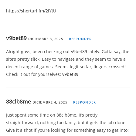
https://shorturl.fm/2IYtU
v9bet89
DICIEMBRE 3, 2025
RESPONDER
Alright guys, been checking out v9bet89 lately. Gotta say, the
site’s pretty slick! Easy to navigate and they seem to have a
decent range of games. Seems legit so far, fingers crossed!
Check it out for yourselves:
v9bet89
88clb8me
DICIEMBRE 4, 2025
RESPONDER
Just spent some time on 88clb8me. It’s pretty
straightforward, nothing too fancy, but it gets the job done.
Give it a shot if you’re looking for something easy to get into: