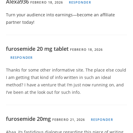
Alexa936
FEBRERO 18, 2026
RESPONDER
Turn your audience into earnings—become an affiliate
partner today!
furosemide 20 mg tablet
FEBRERO 18, 2026
RESPONDER
Thanks for some other informative site. The place else could
I am getting that kind of info written in such an ideal
method? I have a venture that I’m just now running on, and
I’ve been at the look out for such info.
furosemide 20mg
FEBRERO 21, 2026
RESPONDER
Ahaa, its fastidious dialogue regarding this piece of writing