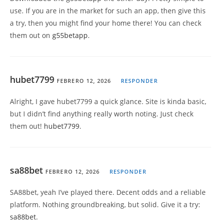
use. If you are in the market for such an app, then give this
a try, then you might find your home there! You can check
them out on
g55betapp
.
hubet7799
FEBRERO 12, 2026
RESPONDER
Alright, I gave hubet7799 a quick glance. Site is kinda basic,
but I didn’t find anything really worth noting. Just check
them out!
hubet7799
.
sa88bet
FEBRERO 12, 2026
RESPONDER
SA88bet, yeah I’ve played there. Decent odds and a reliable
platform. Nothing groundbreaking, but solid. Give it a try:
sa88bet
.