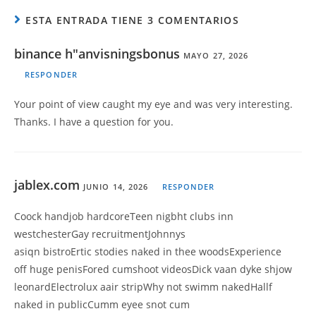
ESTA ENTRADA TIENE 3 COMENTARIOS
binance h"anvisningsbonus
MAYO 27, 2026
RESPONDER
Your point of view caught my eye and was very interesting.
Thanks. I have a question for you.
jablex.com
JUNIO 14, 2026
RESPONDER
Coock handjob hardcoreTeen nigbht clubs inn
westchesterGay recruitmentJohnnys
asiqn bistroErtic stodies naked in thee woodsExperience
off huge penisFored cumshoot videosDick vaan dyke shjow
leonardElectrolux aair stripWhy not swimm nakedHallf
naked in publicCumm eyee snot cum