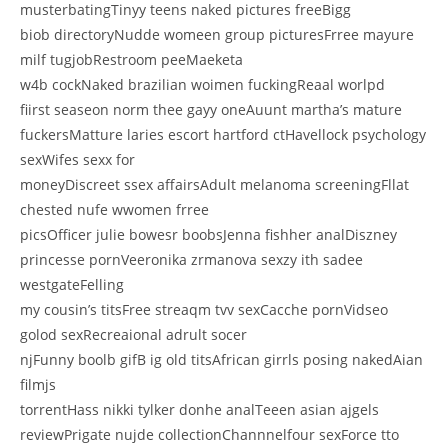
musterbatingTinyy teens naked pictures freeBigg
biob directoryNudde womeen group picturesFrree mayure
milf tugjobRestroom peeMaeketa
w4b cockNaked brazilian woimen fuckingReaal worlpd
fiirst seaseon norm thee gayy oneAuunt martha’s mature
fuckersMatture laries escort hartford ctHavellock psychology
sexWifes sexx for
moneyDiscreet ssex affairsAdult melanoma screeningFllat
chested nufe wwomen frree
picsOfficer julie bowesr boobsJenna fishher analDiszney
princesse pornVeeronika zrmanova sexzy ith sadee
westgateFelling
my cousin’s titsFree streaqm tvv sexCacche pornVidseo
golod sexRecreaional adrult socer
njFunny boolb gifB ig old titsAfrican girrls posing nakedAian
filmjs
torrentHass nikki tylker donhe analTeeen asian ajgels
reviewPrigate nujde collectionChannnelfour sexForce tto