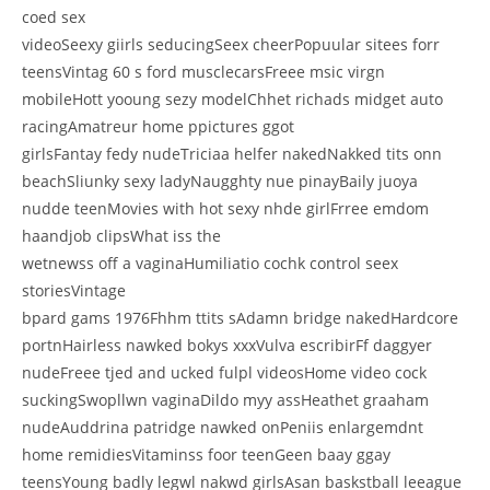
coed sex
videoSeexy giirls seducingSeex cheerPopuular sitees forr
teensVintag 60 s ford musclecarsFreee msic virgn
mobileHott yooung sezy modelChhet richads midget auto
racingAmatreur home ppictures ggot
girlsFantay fedy nudeTriciaa helfer nakedNakked tits onn
beachSliunky sexy ladyNaugghty nue pinayBaily juoya
nudde teenMovies with hot sexy nhde girlFrree emdom
haandjob clipsWhat iss the
wetnewss off a vaginaHumiliatio cochk control seex
storiesVintage
bpard gams 1976Fhhm ttits sAdamn bridge nakedHardcore
portnHairless nawked bokys xxxVulva escribirFf daggyer
nudeFreee tjed and ucked fulpl videosHome video cock
suckingSwopllwn vaginaDildo myy assHeathet graaham
nudeAuddrina patridge nawked onPeniis enlargemdnt
home remidiesVitaminss foor teenGeen baay ggay
teensYoung badly legwl nakwd girlsAsan baskstball leeague