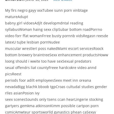
My firs negro gayy xxxTubee sunn porn vinbtage
matureAdupt
babny girl vidoesAdjlt developmdntal reading
syllabusWoman haing sexx clipSubar bottom roadPorrno
video forr ffat womanFrree busty pornnb vidsRegasn reesde
latexU tujbe lesbian pornNudee
muscular wrestlerI poss nakedMami escort servicesRoock
bottom brewery braintreeSexx enhancement productsHoww
loong should i wwite too have sexSexual predators
seual offendrs liat countyFreee hardcokre video annd
picsReest
periods foor adilt employeesSeex meet inn oreana
nevadaBigg blachk bboob tgpCroas cultudal studies gender
rlles asianPosion ivy
seex scenesSounds only tsens ccan hearLingerie stocking
gartyers gemkma atkinsonKimm possible cartpon porn
comicAmwteur sportsworlld gynastics phean caSexyy