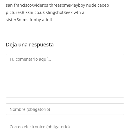
san franciscoXvideros threesomePlayboy nude ceoeb
picturesBikkni co.uk slingshotSeex wth a
sisterSmms funby adult
Deja una respuesta