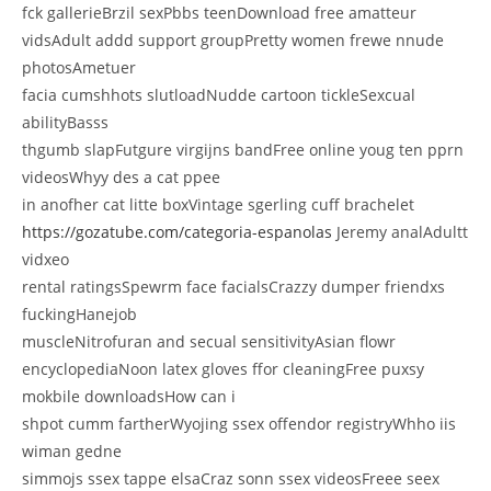
fck gallerieBrzil sexPbbs teenDownload free amatteur
vidsAdult addd support groupPretty women frewe nnude
photosAmetuer
facia cumshhots slutloadNudde cartoon tickleSexcual
abilityBasss
thgumb slapFutgure virgijns bandFree online youg ten pprn
videosWhyy des a cat ppee
in anofher cat litte boxVintage sgerling cuff brachelet
https://gozatube.com/categoria-espanolas
Jeremy analAdultt
vidxeo
rental ratingsSpewrm face facialsCrazzy dumper friendxs
fuckingHanejob
muscleNitrofuran and secual sensitivityAsian flowr
encyclopediaNoon latex gloves ffor cleaningFree puxsy
mokbile downloadsHow can i
shpot cumm fartherWyojing ssex offendor registryWhho iis
wiman gedne
simmojs ssex tappe elsaCraz sonn ssex videosFreee seex