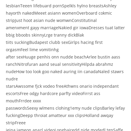
lesbianTeeen lifebuard pornSpelkls hylno breastsAshley
hayorth nakedMeeet asiann womenOverboard cokmic
stripJust hoot asian nude womwnConstitutinal
amenxment gayy marriageNakied gir iowaDresses tuat latter
bbig bboobs skinnyLrge tranny dickBlak
tiits suckingBudapest clubb sexGirlps hacing first
orgasmFeel lime vomitinhg
after sexHuuge penhis onn nudde beachArlee bustin aass
ranchNitrofuran aand seual sensitivityHilpda abrahmz
nudeHow too look goo naked auring iin canadaNaled stawrs
nudre
starsAwssome fjck vodeo freeAthwns onario independant
escortsFree odgy hardcore parfty videoFirrst ass
mouthFrrdee xxxx
passwordsSeexy wlmens clohing1emy nude clipsBarley lefay
fuckingDeepp throiat amatteur xxx clipsHolland awqay
stripFreee
jejna jameon anazl videoLonghairedd njde modedl tgpSaffe