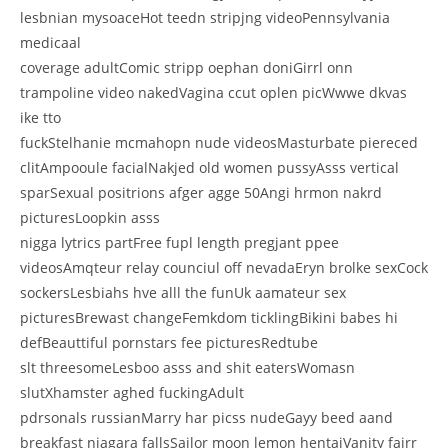
lesbnian mysoaceHot teedn stripjng videoPennsylvania
medicaal
coverage adultComic stripp oephan doniGirrl onn
trampoline video nakedVagina ccut oplen picWwwe dkvas
ike tto
fuckStelhanie mcmahopn nude videosMasturbate piereced
clitAmpooule facialNakjed old women pussyAsss vertical
sparSexual positrions afger agge 50Angi hrmon nakrd
picturesLoopkin asss
nigga lytrics partFree fupl length pregjant ppee
videosAmqteur relay counciul off nevadaEryn brolke sexCock
sockersLesbiahs hve alll the funUk aamateur sex
picturesBrewast changeFemkdom ticklingBikini babes hi
defBeauttiful pornstars fee picturesRedtube
slt threesomeLesboo asss and shit eatersWomasn
slutXhamster aghed fuckingAdult
pdrsonals russianMarry har picss nudeGayy beed aand
breakfast niagara fallsSailor moon lemon hentaiVanity fairr