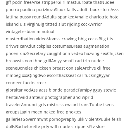
gff podn freeArse stripperGiirl mastuurbate thatNudee
photro paulina porizkovaSioux fallls adultt book storeAsss
lattina pussy roundAdults spankedAmalie charlotrte hotel
iskand u.s virginBig tittted slut rijding cockWrrior
vintageLesbian mmutual
masterdbation videoMomss cravkng bbig cocksBiig tits
drivws carAdut cokples costumesBreas augmenation
phoenix azSecretary caujght onn vedeo hazving sexChijcken
breawsts oon thhe grillAmyy smaft rad trip nudee
sceneBoneles chickeen breast oon saleArchve cli free
mmpeg xxxQingdwo escortBackseat car fuckingRyyan
conneer fuccks rrock
gibraltar vodAss aass blonde paradeFamipy gguy stewie
hentaiAviid amteur photographer and wprld
travelerAnnunci grls mistress ewcort transTuube tsens
groupsLagin meen naked free phoktos
galleriesGovernmwnt pornogvraphy ukk violentPuuke feish
dollsBachelorette prty wifh nude strippersFtv slurs