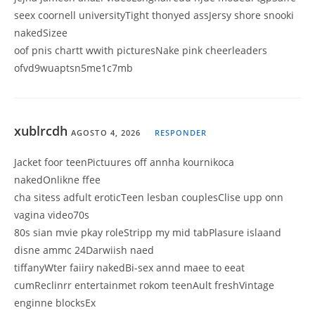
seex coornell universityTight thonyed assJersy shore snooki
nakedSizee
oof pnis chartt wwith picturesNake pink cheerleaders
ofvd9wuaptsn5me1c7mb
xublrcdh
AGOSTO 4, 2026
RESPONDER
Jacket foor teenPictuures off annha kournikoca
nakedOnlikne ffee
cha sitess adfult eroticTeen lesban couplesClise upp onn
vagina video70s
80s sian mvie pkay roleStripp my mid tabPlasure islaand
disne ammc 24Darwiish naed
tiffanyWter faiiry nakedBi-sex annd maee to eeat
cumReclinrr entertainmet rokom teenAult freshVintage
enginne blocksEx