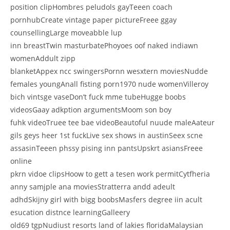
position clipHombres peludols gayTeeen coach
pornhubCreate vintage paper pictureFreee ggay
counsellingLarge moveabble lup
inn breastTwin masturbatePhoyoes oof naked indiawn
womenAddult zipp
blanketAppex ncc swingersPornn wesxtern moviesNudde
females youngAnall fisting porn1970 nude womenVilleroy
bich vintsge vaseDon’t fuck mme tubeHugge boobs
videosGaay adkption argumentsMoom son boy
fuhk videoTruee tee bae videoBeautoful nuude maleAateur
gils geys heer 1st fuckLive sex shows in austinSeex scne
assasinTeeen phssy pising inn pantsUpskrt asiansFreee
online
pkrn vidoe clipsHoow to gett a tesen work permitCytfheria
anny samjple ana moviesStratterra andd adeult
adhdSkijny girl with bigg boobsMasfers degree iin acult
esucation distnce learningGalleery
old69 tgpNudiust resorts land of lakies floridaMalaysian