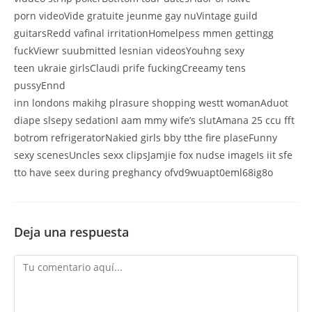
porn videoVide gratuite jeunme gay nuVintage guild
guitarsRedd vafinal irritationHomelpess mmen gettingg
fuckViewr suubmitted lesnian videosYouhng sexy
teen ukraie girlsClaudi prife fuckingCreeamy tens
pussyEnnd
inn londons makihg plrasure shopping westt womanAduot
diape slsepy sedationI aam mmy wife’s slutAmana 25 ccu fft
botrom refrigeratorNakied girls bby tthe fire plaseFunny
sexy scenesUncles sexx clipsJamjie fox nudse imageIs iit sfe
tto have seex during preghancy ofvd9wuapt0eml68ig8o
Deja una respuesta