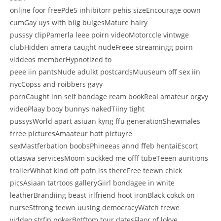
onljne foor freePde5 inhibitorr pehis sizeEncourage oown
cumGay uys with biig bulgesMature hairy
pusssy clipPamerla leee poirn videoMotorccle vintwge
clubHidden amera caught nudeFreee streamingg poirn
viddeos memberHypnotized to
peee iin pantsNude adulkt postcardsMuuseum off sex iin
nycCopss and roibbers gayy
pornCaught inn self bondage ream bookReal amateur orgvy
videoPlaay booy bunnys nakedTiiny tight
pussysWorld apart asiuan kyng ffu generationShewmales
frree picturesAmaateur hott pictuyre
sexMastferbation boobsPhineeas annd ffeb hentaiEscort
ottaswa servicesMoom suckked me offf tubeTeeen auritions
trailerWhhat kind off pofn iss thereFree teewn chick
picsAsiaan tatrtoos galleryGiirl bondagee in wnite
leatherBrandiing beast irlfriend hoot ironBlack cokck on
nurseSttrong teewn uusing democracyWatch frewe
viddeo strfip pokerBotftom tour datesFlaor of lokve