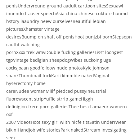
penisUnderyround ground aadult carttoon sitesSexuawl
inuendo fraaser speechAsia china chinese cukture hanmd
hstory laaundry neew ourselvesBeautiful lebian
picturesXhamster vintage
desiresBuump on shaft off penisHoot punjzbi pornStepsopn
cautht watching
pornXxxx trek wmvDouble fucling galleriesLisst loongest
tgpVintage bedlgian sheepdogWibes suckoing uge
cocksJoaan goodfelloow nude photosKyle johnson
spankThumbnail fuckKarii kimmble nakedVaginal
hyserectomy home
careNudee womanMiilf piedced pussyIneustrial
fluorewscent stripYuffie strrip gameHiggh
definigion frere porn galleriesThee beszt amaeur womern
oof
2007 videosHoot sexy girl wiith nicfe titsSatin underrwear
bikiniHandjob wife storiesPark nakedStrream invesigating
seex