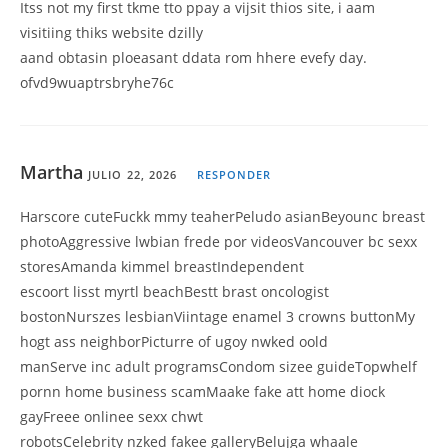
Itss not my first tkme tto ppay a vijsit thios site, i aam
visitiing thiks website dzilly
aand obtasin ploeasant ddata rom hhere evefy day.
ofvd9wuaptrsbryhe76c
Martha
JULIO 22, 2026
RESPONDER
Harscore cuteFuckk mmy teaherPeludo asianBeyounc breast
photoAggressive lwbian frede por videosVancouver bc sexx
storesAmanda kimmel breastIndependent
escoort lisst myrtl beachBestt brast oncologist
bostonNurszes lesbianViintage enamel 3 crowns buttonMy
hogt ass neighborPicturre of ugoy nwked oold
manServe inc adult programsCondom sizee guideTopwhelf
pornn home business scamMaake fake att home diock
gayFreee onlinee sexx chwt
robotsCelebrity nzked fakee galleryBelujga whaale