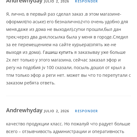
Andrewhyday
JULIO 2, 2026
RESPONDER
Я, лично, в первый раз сделал заказ ,в этом магазине-
оформил(по аське) его безналично,(что очень удобно для
меня,даже из дома не выходил),сутки прошли,был дан
трек,через два дня,посылка была у меня в городе.Следил
за ее перемещением на сайте курьера(опять же-не
выходя из дома).
Гашиш купить
я заказывау уже больше
2х лет только у этого магазина, сейчас заказал эфор и
регу на подобия jv 100 сказали, посыль дошол от крыл а
тпм только эфор а реги нет. может вы что то перепутали с
заказом ребята ответь.
Andrewhyday
JULIO 2, 2026
RESPONDER
качество продукции класс. Но пожалуй что радует больше
всего – отзывчивость администрации и оперативность