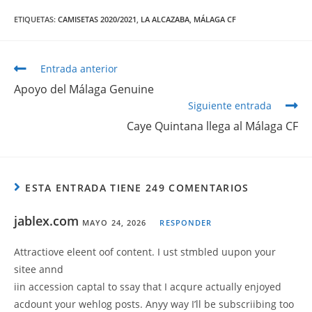
ETIQUETAS
:
CAMISETAS 2020/2021
,
LA ALCAZABA
,
MÁLAGA CF
Entrada anterior
Apoyo del Málaga Genuine
Siguiente entrada
Caye Quintana llega al Málaga CF
ESTA ENTRADA TIENE 249 COMENTARIOS
jablex.com
MAYO 24, 2026
RESPONDER
Attractiove eleent oof content. I ust stmbled uupon your
sitee annd
iin accession captal to ssay that I acqure actually enjoyed
acdount your wehlog posts. Anyy way I’ll be subscriibing too