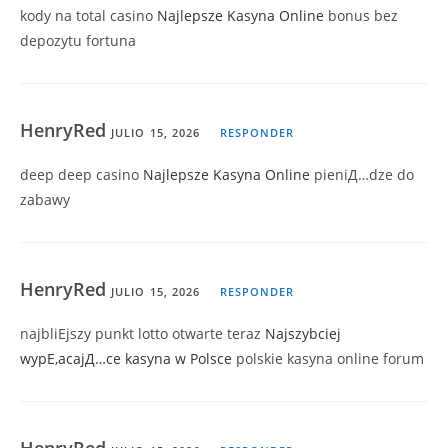
kody na total casino
Najlepsze Kasyna Online
bonus bez
depozytu fortuna
HenryRed
JULIO 15, 2026
RESPONDER
deep deep casino
Najlepsze Kasyna Online
pieniД…dze do
zabawy
HenryRed
JULIO 15, 2026
RESPONDER
najbliЕјszy punkt lotto otwarte teraz
Najszybciej
wypЕ‚acajД…ce kasyna w Polsce
polskie kasyna online forum
HenryRed