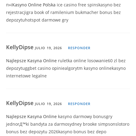
п»ї
Kasyno Online Polska
ice casino free spinskasyno bez
rejestracjigra book of ramilenium bukmacher bonus bez
depozytuhotspot darmowe gry
KellyDipse
JULIO 19, 2026
RESPONDER
Najlepsze Kasyna Online
ruletka online losowanie60 zl bez
depozytuggbet casino opiniealgorytm kasyno onlinekasyno
internetowe legalne
KellyDipse
JULIO 19, 2026
RESPONDER
Najlepsze Kasyna Online
kasyno darmowy bonusgry
jednorД™ki bandyta za darmosydney brooke simpsonslotoro
bonus bez depozytu 2026kasyno bonus bez depo