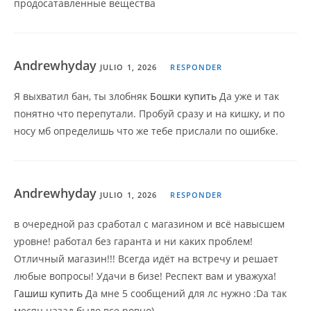
продосатавленные вещества
Andrewhyday
JULIO 1, 2026
RESPONDER
Я выхватил бан, ты злобняк
Бошки купить
Да уже и так
понятно что перепутали. Пробуй сразу и на кишку, и по
носу мб определишь что же тебе прислали по ошибке.
Andrewhyday
JULIO 1, 2026
RESPONDER
в очередной раз сработал с магазином и всё навысшем
уровне! работал без гаранта и ни каких проблем!
Отличный магазин!!! Всегда идёт на встречу и решает
любые вопросы! Удачи в бизе! Респект вам и уважуха!
Гашиш купить
Да мне 5 сообщений для лс нужно :Dа так
месяц назад было все ровно)