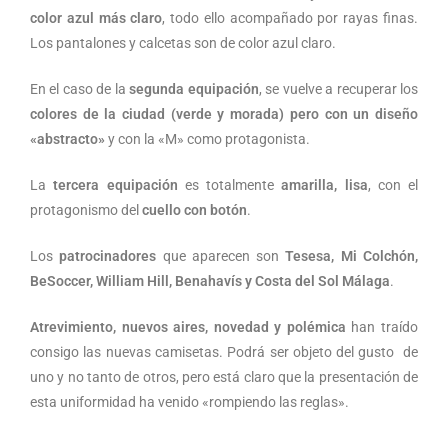
color azul más claro
, todo ello acompañado por rayas finas.
Los pantalones y calcetas son de color azul claro.
En el caso de la
segunda equipación
, se vuelve a recuperar los
colores de la ciudad (verde y morada) pero con un diseño
«abstracto»
y con la «M» como protagonista.
La
tercera equipación
es totalmente
amarilla, lisa
, con el
protagonismo del
cuello con botón
.
Los
patrocinadores
que aparecen son
Tesesa, Mi Colchón,
BeSoccer, William Hill, Benahavís y Costa del Sol Málaga
.
Atrevimiento, nuevos aires, novedad y polémica
han traído
consigo las nuevas camisetas. Podrá ser objeto del gusto de
uno y no tanto de otros, pero está claro que la presentación de
esta uniformidad ha venido «rompiendo las reglas».