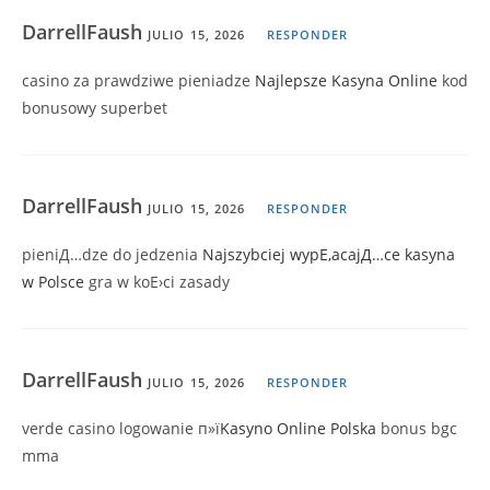
DarrellFaush
JULIO 15, 2026
RESPONDER
casino za prawdziwe pieniadze
Najlepsze Kasyna Online
kod
bonusowy superbet
DarrellFaush
JULIO 15, 2026
RESPONDER
pieniД…dze do jedzenia
Najszybciej wypЕ‚acajД…ce kasyna
w Polsce
gra w koЕ›ci zasady
DarrellFaush
JULIO 15, 2026
RESPONDER
verde casino logowanie п»ї
Kasyno Online Polska
bonus bgc
mma