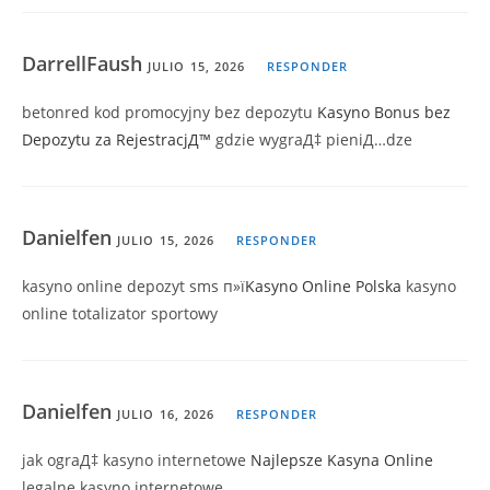
DarrellFaush
JULIO 15, 2026
RESPONDER
betonred kod promocyjny bez depozytu
Kasyno Bonus bez
Depozytu za RejestracjД™
gdzie wygraД‡ pieniД…dze
Danielfen
JULIO 15, 2026
RESPONDER
kasyno online depozyt sms п»ї
Kasyno Online Polska
kasyno
online totalizator sportowy
Danielfen
JULIO 16, 2026
RESPONDER
jak ograД‡ kasyno internetowe
Najlepsze Kasyna Online
legalne kasyno internetowe