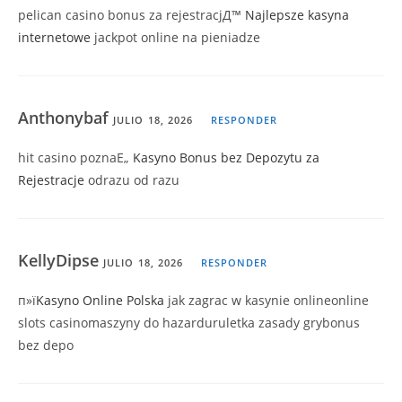
pelican casino bonus za rejestracjД™
Najlepsze kasyna
internetowe
jackpot online na pieniadze
Anthonybaf
JULIO 18, 2026
RESPONDER
hit casino poznaЕ„
Kasyno Bonus bez Depozytu za
Rejestracje
odrazu od razu
KellyDipse
JULIO 18, 2026
RESPONDER
п»ї
Kasyno Online Polska
jak zagrac w kasynie onlineonline
slots casinomaszyny do hazarduruletka zasady grybonus
bez depo