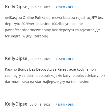
KellyDipse
JULIO 18, 2026
RESPONDER
п»ї
Kasyno Online Polska
darmowa kasa za rejestracjД™ bez
depozytu 2026verde casino 100zlkasyno online
paysafecarddarmowe spiny bez depozytu za rejestracjД™
forumgraj w gry i zarabiaj
KellyDipse
JULIO 18, 2026
RESPONDER
Kasyno Bonus bez Depozytu za Rejestracje
kody lemon
casinogry za darmo po polskujakie kasyno polecaciekasyno z
darmowa kasa na startnajlepsze gry na totalcasino
KellyDipse
JULIO 18, 2026
RESPONDER