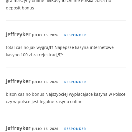
gra maszyny online п»ї
Kasyno Online Polska
20в‚¬ no
deposit bonus
Jeffreyker
JULIO 16, 2026
RESPONDER
total casino jak wygraД‡
Najlepsze kasyna internetowe
kasyno 100 zl za rejestracjД™
Jeffreyker
JULIO 16, 2026
RESPONDER
bison casino bonus
Najszybciej wyplacajace kasyna w Polsce
czy w polsce jest legalne kasyno online
Jeffreyker
JULIO 16, 2026
RESPONDER