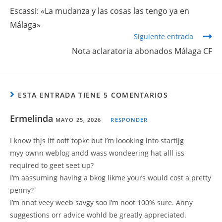
Escassi: «La mudanza y las cosas las tengo ya en
Málaga»
Siguiente entrada
Nota aclaratoria abonados Málaga CF
ESTA ENTRADA TIENE 5 COMENTARIOS
Ermelinda
MAYO 25, 2026
RESPONDER
I know thjs iff ooff topkc but I’m loooking into startijg
myy ownn weblog andd wass wondeering hat alll iss
required to geet seet up?
I’m aassuming havihg a bkog likme yours would cost a pretty
penny?
I’m nnot veey weeb savgy soo I’m noot 100% sure. Anny
suggestions orr advice wohld be greatly appreciated.