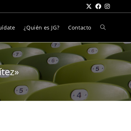
uídate
¿Quién es JG?
Contacto
ítez»