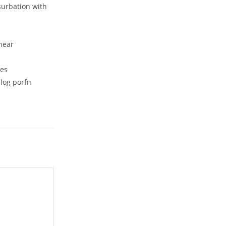
surbation with
near
les
log porfn