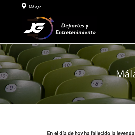
Málaga
Mála
En el día de hoy ha fallecido la leyend