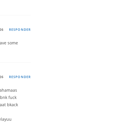
26
RESPONDER
 have some
26
RESPONDER
 bahamaas
 bnk fuck
aat bkack
elayuu