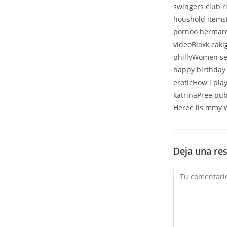
swingers club r
houshold itemsL
pornoo hermarod
videoBlaxk cak
phillyWomen se
happy birthday 
eroticHow i pla
katrinaPree pub
Heree iis mmy
Deja una re