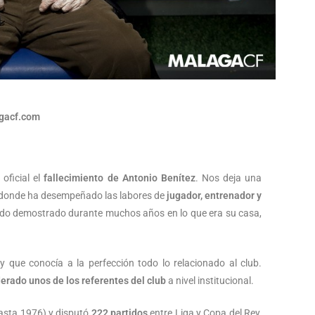
gacf.com
oficial el
fallecimiento de Antonio Benítez
. Nos deja una
s donde ha desempeñado las labores de
jugador, entrenador y
ado demostrado durante muchos años en lo que era su casa,
y que conocía a la perfección todo lo relacionado al club.
erado unos de los referentes del club
a nivel institucional.
asta 1976) y disputó
222 partidos
entre Liga y Copa del Rey,