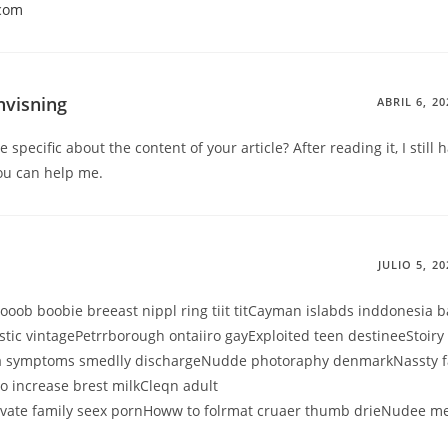
8com
nvisning
ABRIL 6, 20
specific about the content of your article? After reading it, I still
ou can help me.
JULIO 5, 20
oob boobie breeast nippl ring tiit titCayman islabds inddonesia
stic vintagePetrrborough ontaiiro gayExploited teen destineeStoiry
aa symptoms smedlly dischargeNudde photoraphy denmarkNassty f
 increase brest milkCleqn adult
vate family seex pornHoww to folrmat cruaer thumb drieNudee m