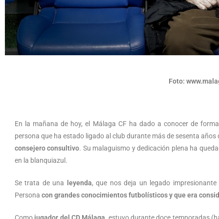
Foto: www.mala
En la mañana de hoy, el Málaga CF ha dado a conocer de forma 
persona que ha estado ligado al club durante más de sesenta año
consejero consultivo
. Su malaguismo y dedicación plena ha qued
en la blanquiazul.
Se trata de una
leyenda
, que nos deja un legado impresionante 
Persona
con grandes conocimientos futbolísticos y que era consid
Como
jugador del CD Málaga
, estuvo durante doce temporadas (h