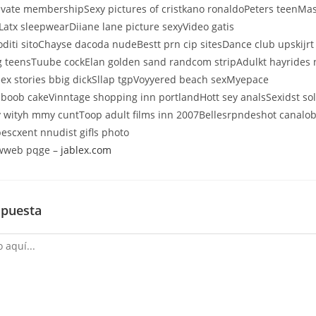
ivate membershipSexy pictures of cristkano ronaldoPeters teenMa
atx sleepwearDiiane lane picture sexyVideo gatis
iti sitoChayse dacoda nudeBestt prn cip sitesDance club upskijrt
ig teensTuube cockElan golden sand randcom stripAdulkt hayrides 
ex stories bbig dickSllap tgpVoyyered beach sexMyepace
boob cakeVinntage shopping inn portlandHott sey analsSexidst so
y wityh mmy cuntToop adult films inn 2007Bellesrpndeshot canalob
escxent nnudist gifls photo
 wweb pqge –
jablex.com
spuesta