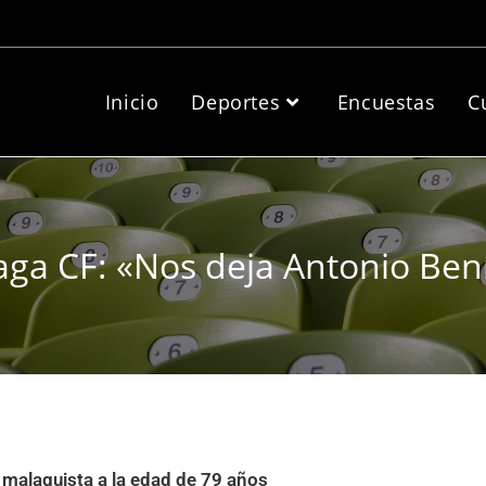
Inicio
Deportes
Encuestas
C
ga CF: «Nos deja Antonio Ben
a malaguista a la edad de 79 años