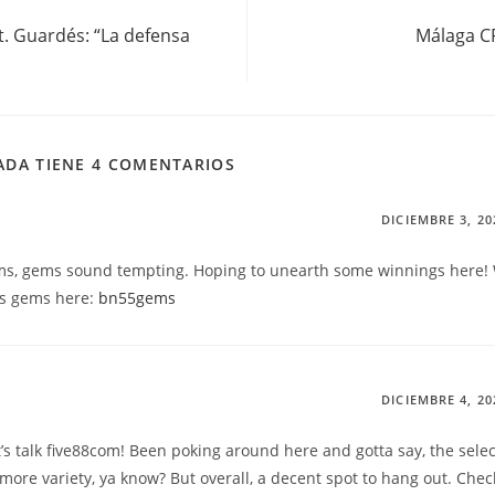
t. Guardés: “La defensa
Málaga CF
ADA TIENE 4 COMENTARIOS
DICIEMBRE 3, 20
ms, gems sound tempting. Hoping to unearth some winnings here! 
us gems here:
bn55gems
DICIEMBRE 4, 20
let’s talk five88com! Been poking around here and gotta say, the selec
more variety, ya know? But overall, a decent spot to hang out. Check