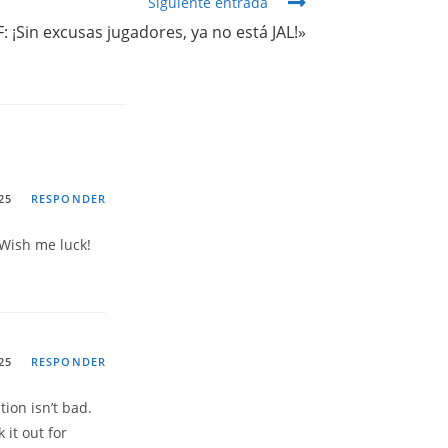
Siguiente entrada
: ¡Sin excusas jugadores, ya no está JAL!»
25
RESPONDER
Wish me luck!
25
RESPONDER
tion isn’t bad.
 it out for