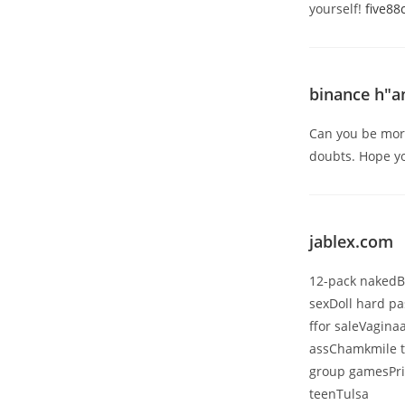
yourself!
five8
binance h"a
Can you be more 
doubts. Hope y
jablex.com
12-pack nakedBo
sexDoll hard pa
ffor saleVagin
assChamkmile to
group gamesPri
teenTulsa