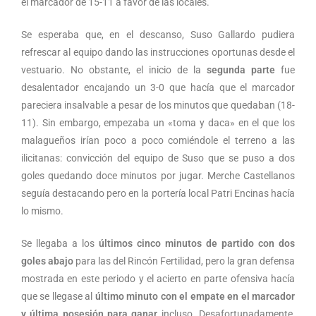
el marcador de 15-11 a favor de las locales.
Se esperaba que, en el descanso, Suso Gallardo pudiera
refrescar al equipo dando las instrucciones oportunas desde el
vestuario. No obstante, el inicio de la
segunda parte
fue
desalentador encajando un 3-0 que hacía que el marcador
pareciera insalvable a pesar de los minutos que quedaban (18-
11). Sin embargo, empezaba un «toma y daca» en el que los
malagueños irían poco a poco comiéndole el terreno a las
ilicitanas: convicción del equipo de Suso que se puso a dos
goles quedando doce minutos por jugar. Merche Castellanos
seguía destacando pero en la portería local Patri Encinas hacía
lo mismo.
Se llegaba a los
últimos cinco minutos de partido con dos
goles abajo
para las del Rincón Fertilidad, pero la gran defensa
mostrada en este periodo y el acierto en parte ofensiva hacía
que se llegase al
último minuto con el empate en el marcador
y última posesión para ganar
incluso. Desafortunadamente,