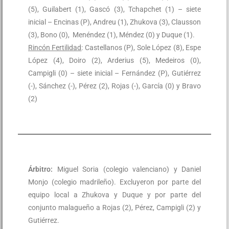
(5), Guilabert (1), Gascó (3), Tchapchet (1) – siete
inicial – Encinas (P), Andreu (1), Zhukova (3), Clausson
(3), Bono (0), Menéndez (1), Méndez (0) y Duque (1).
Rincón Fertilidad
: Castellanos (P), Sole López (8), Espe
López (4), Doiro (2), Arderius (5), Medeiros (0),
Campigli (0) – siete inicial – Fernández (P), Gutiérrez
(-), Sánchez (-), Pérez (2), Rojas (-), García (0) y Bravo
(2)
Árbitro:
Miguel Soria (colegio valenciano) y Daniel
Monjo (colegio madrileño). Excluyeron por parte del
equipo local a Zhukova y Duque y por parte del
conjunto malagueño a Rojas (2), Pérez, Campigli (2) y
Gutiérrez.