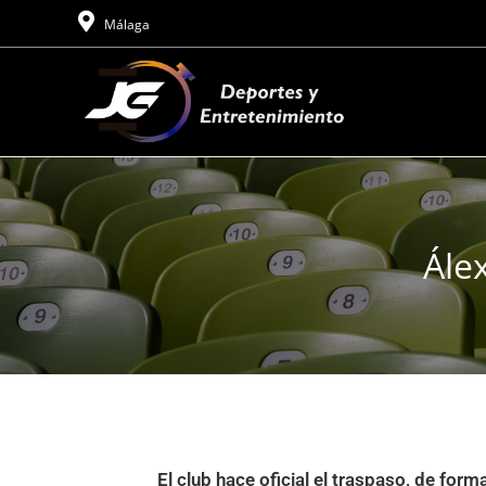
Málaga
Ále
El club hace oficial el traspaso, de for