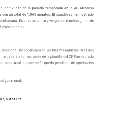
segunda vuelta de
la pasada temporada en la AD Alcorcón
s con un total de 1.065 minutos
.
El jugador se ha mostrado
Fuenlabrada.
Es un reto bonito
y vengo con muchas ganas de
rá emocionante».
:
arcelona), no continuará en las filas malaguistas. Tras dos
cante pasará a formar parte de la plantilla del CF Fuenlabrada
sa blanquiazul. La operación queda pendiente de aprobación
nal y personal».
ULA
,
MÁLAGA CF