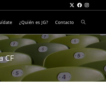
uídate
¿Quién es JG?
Contacto
a CF