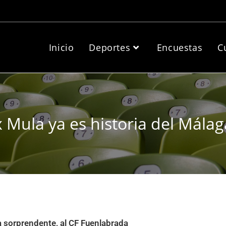
Inicio
Deportes
Encuestas
C
x Mula ya es historia del Málag
ma sorprendente, al CF Fuenlabrada