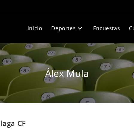
Inicio
Deportes
Encuestas
C
Álex Mula
álaga CF