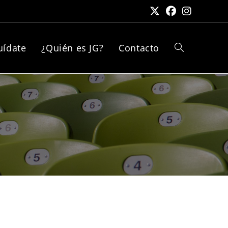
uídate
¿Quién es JG?
Contacto
Alternar
búsqueda
de
la