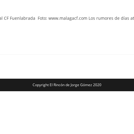
e, al CF Fuenlabrada Foto: www.malagacf.com Los rumores de días a
Copyright El Rincón de Jorge Gómez 2020