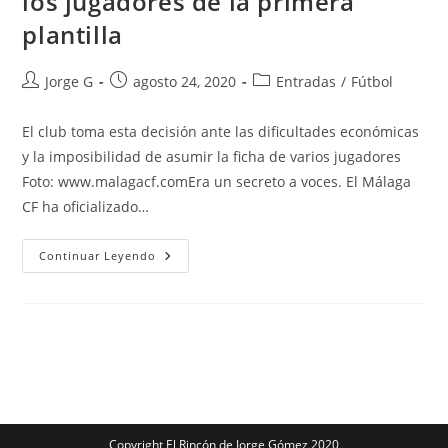
los jugadores de la primera
plantilla
Autor
Publicación
Categoría
Jorge G
agosto 24, 2020
Entradas
/
Fútbol
de
de
de
la
la
la
El club toma esta decisión ante las dificultades económicas
entrada:
entrada:
entrada:
y la imposibilidad de asumir la ficha de varios jugadores
Foto: www.malagacf.comEra un secreto a voces. El Málaga
CF ha oficializado…
El
Continuar Leyendo
Málaga
CF
Comunica
Un
ERE
A
Los
Jugadores
De
La
Primera
Plantilla
Copyright El Rincón de Jorge Gómez 2020