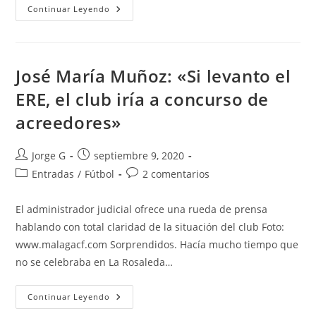
Málaga
Continuar Leyendo
CF:
Fumata
Blanca
En
El
ERE
José María Muñoz: «Si levanto el
ERE, el club iría a concurso de
acreedores»
Autor
Publicación
Jorge G
septiembre 9, 2020
de
de
Categoría
Comentarios
Entradas
/
Fútbol
2 comentarios
la
la
de
de
entrada:
entrada:
la
la
El administrador judicial ofrece una rueda de prensa
entrada:
entrada:
hablando con total claridad de la situación del club Foto:
www.malagacf.com Sorprendidos. Hacía mucho tiempo que
no se celebraba en La Rosaleda…
José
Continuar Leyendo
María