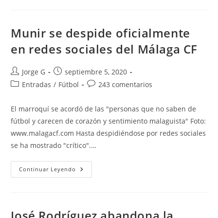
Muñoz:
«Si
Levanto
El
ERE,
Munir se despide oficialmente
El
Club
en redes sociales del Málaga CF
Iría
A
Concurso
De
Autor
Publicación
Jorge G
septiembre 5, 2020
Acreedores»
de
de
Categoría
Comentarios
Entradas
/
Fútbol
243 comentarios
la
la
de
de
entrada:
entrada:
la
la
El marroquí se acordó de las "personas que no saben de
entrada:
entrada:
fútbol y carecen de corazón y sentimiento malaguista" Foto:
www.malagacf.com Hasta despidiéndose por redes sociales
se ha mostrado "crítico".…
Munir
Continuar Leyendo
Se
Despide
Oficialmente
En
Redes
Sociales
José Rodríguez abandona la
Del