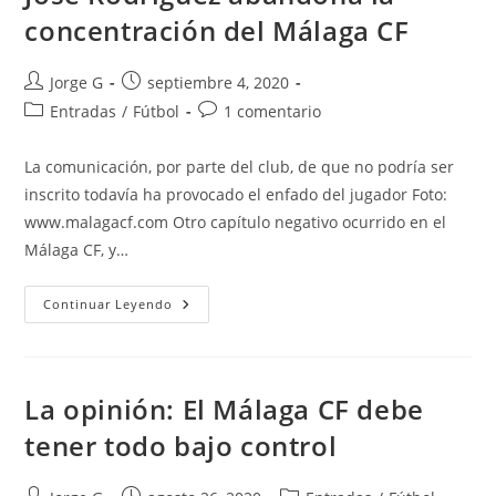
Málaga
concentración del Málaga CF
CF
Autor
Publicación
Jorge G
septiembre 4, 2020
de
de
Categoría
Comentarios
Entradas
/
Fútbol
1 comentario
la
la
de
de
entrada:
entrada:
la
la
La comunicación, por parte del club, de que no podría ser
entrada:
entrada:
inscrito todavía ha provocado el enfado del jugador Foto:
www.malagacf.com Otro capítulo negativo ocurrido en el
Málaga CF, y…
José
Continuar Leyendo
Rodríguez
Abandona
La
Concentración
Del
Málaga
La opinión: El Málaga CF debe
CF
tener todo bajo control