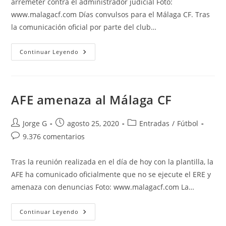
arremeter contra el administrador judicial Foto:
www.malagacf.com Días convulsos para el Málaga CF. Tras
la comunicación oficial por parte del club…
Al
Continuar Leyendo
Thani
«lanza
Un
Dardo»
Al
Administrador
AFE amenaza al Málaga CF
Judicial
Autor
Publicación
Categoría
Jorge G
agosto 25, 2020
Entradas
/
Fútbol
de
de
de
Comentarios
9.376 comentarios
la
la
la
de
entrada:
entrada:
entrada:
la
Tras la reunión realizada en el día de hoy con la plantilla, la
entrada:
AFE ha comunicado oficialmente que no se ejecute el ERE y
amenaza con denuncias Foto: www.malagacf.com La…
AFE
Continuar Leyendo
Amenaza
Al