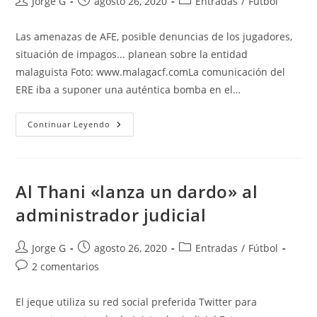
Autor
Publicación
Categoría
Jorge G
agosto 26, 2020
Entradas
/
Fútbol
de
de
de
la
la
la
Las amenazas de AFE, posible denuncias de los jugadores,
entrada:
entrada:
entrada:
situación de impagos... planean sobre la entidad
malaguista Foto: www.malagacf.comLa comunicación del
ERE iba a suponer una auténtica bomba en el…
La
Continuar Leyendo
Opinión:
El
Málaga
CF
Debe
Tener
Al Thani «lanza un dardo» al
Todo
Bajo
administrador judicial
Control
Autor
Publicación
Categoría
Jorge G
agosto 26, 2020
Entradas
/
Fútbol
de
de
de
Comentarios
2 comentarios
la
la
la
de
entrada:
entrada:
entrada:
la
El jeque utiliza su red social preferida Twitter para
entrada: