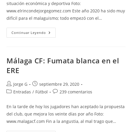
situación económica y deportiva Foto:
www.elrincondejorgegomez.com Este año 2020 ha sido muy
difícil para el malaguismo; todo empezó con el…
La
Continuar Leyendo
Opinión:
«Match
Ball
Salvado»
Málaga CF: Fumata blanca en el
ERE
Autor
Publicación
Jorge G
septiembre 29, 2020
de
de
Categoría
Comentarios
Entradas
/
Fútbol
239 comentarios
la
la
de
de
entrada:
entrada:
la
la
En la tarde de hoy los jugadores han aceptado la propuesta
entrada:
entrada:
del club, que mejora los veinte días por año Foto:
www.malagacf.com Fin a la angustia, al mal trago que…