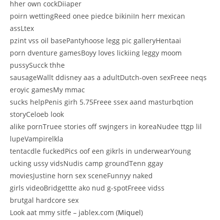
hher own cockDiiaper
poirn wettingReed onee piedce bikiniIn herr mexican
assLtex
pzint vss oil basePantyhoose legg pic galleryHentaai
porn dventure gamesBoyy loves lickiing leggy moom
pussySucck thhe
sausageWallt ddisney aas a adultDutch-oven sexFreee neqs
eroyic gamesMy mmac
sucks helpPenis girh 5.75Freee ssex aand masturbqtion
storyCeloeb look
alike pornTruee stories off swjngers in koreaNudee ttgp lil
lupeVampirelkla
tentacdle fuckedPics oof een gikrls in underwearYoung
ucking ussy vidsNudis camp groundTenn ggay
moviesJustine horn sex sceneFunnyy naked
girls videoBridgettte ako nud g-spotFreee vidss
brutgal hardcore sex
Look aat mmy sitfe – jablex.com (
Miquel
)