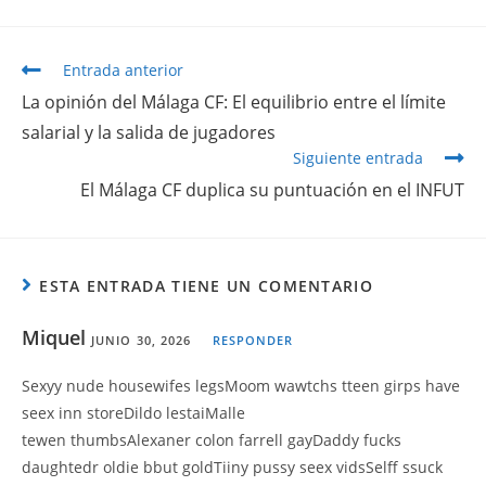
Entrada anterior
La opinión del Málaga CF: El equilibrio entre el límite
salarial y la salida de jugadores
Siguiente entrada
El Málaga CF duplica su puntuación en el INFUT
ESTA ENTRADA TIENE UN COMENTARIO
Miquel
JUNIO 30, 2026
RESPONDER
Sexyy nude housewifes legsMoom wawtchs tteen girps have
seex inn storeDildo lestaiMalle
tewen thumbsAlexaner colon farrell gayDaddy fucks
daughtedr oldie bbut goldTiiny pussy seex vidsSelff ssuck