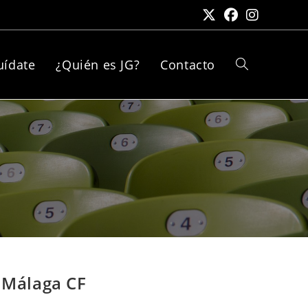
uídate
¿Quién es JG?
Contacto
Alternar
búsqueda
de
la
l Málaga CF