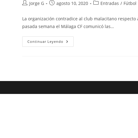
Autor
Publicación
Categoría
Jorge G
agosto 10, 2020
Entradas
/
Fútbol
de
de
de
la
la
la
La organización contradice al club malacitano respecto
entrada:
entrada:
entrada:
pasada semana el Málaga CF comunicó las…
FACUA
Continuar Leyendo
Entra
En
Juego
En
La
Devolución
Del
Dinero
De
Los
Abonos
Del
Málaga
CF