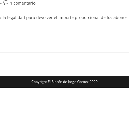
Comentarios
1 comentario
de
la
 a la legalidad para devolver el importe proporcional de los abon
entrada:
Copyright El Rincón de Jorge Gómez 2020