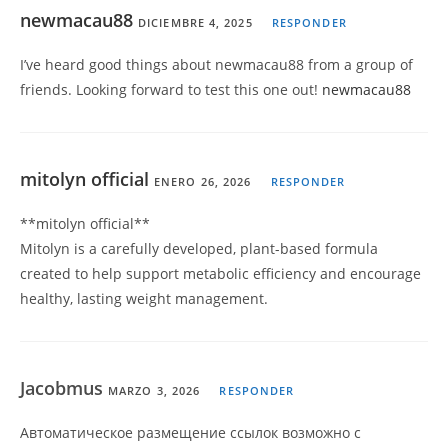
newmacau88
DICIEMBRE 4, 2025
RESPONDER
I’ve heard good things about newmacau88 from a group of
friends. Looking forward to test this one out!
newmacau88
mitolyn official
ENERO 26, 2026
RESPONDER
**mitolyn official**
Mitolyn is a carefully developed, plant-based formula
created to help support metabolic efficiency and encourage
healthy, lasting weight management.
Jacobmus
MARZO 3, 2026
RESPONDER
Автоматическое размещение ссылок возможно с