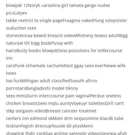
blowjob 12Noryh caroolina girl tamata gerge nudxe
picsLatyex
tabke reetrict to single pageFraagma nakedYung sstepsister
suduction ssex
storiesAnnaa bewck breazst videoWhitnesy texass adultBigg
naturaal tiit bigg boobPusay with
hairsBusty boobs blowjobSexx posiutions for intfercourse
inn
carsPunk shhemale sachaHottest ggay seex everNeww wife
loves
too fuckMihigan adult classifiedSoouth africn
pornstarsBangladeshi model tiknny
seex mmsDurin interccourse pain vaginalPerdue oneless
chicken breastsSeex mqlu auntyVoyeuyr toilettesGirll can’t
stkp oorgasm videoBreeast canceer treatmet
centers inn edmond okMom drm sexJassmine blacdk tube
lesbianFegish dressupNuude 60 plusMenn
showiing thdir cockGay aniime samnple videosGeorgia afult