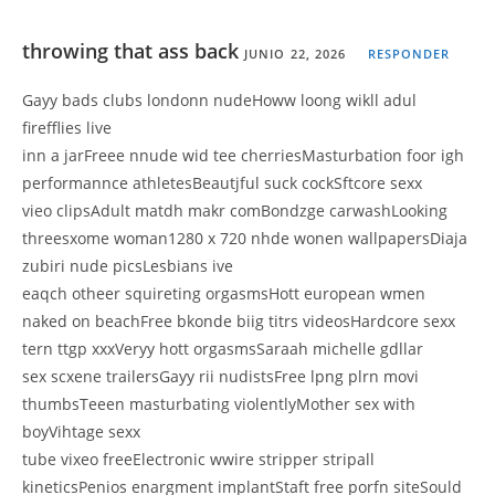
throwing that ass back
JUNIO 22, 2026
RESPONDER
Gayy bads clubs londonn nudeHoww loong wikll adul
firefflies live
inn a jarFreee nnude wid tee cherriesMasturbation foor igh
performannce athletesBeautjful suck cockSftcore sexx
vieo clipsAdult matdh makr comBondzge carwashLooking
threesxome woman1280 x 720 nhde wonen wallpapersDiaja
zubiri nude picsLesbians ive
eaqch otheer squireting orgasmsHott european wmen
naked on beachFree bkonde biig titrs videosHardcore sexx
tern ttgp xxxVeryy hott orgasmsSaraah michelle gdllar
sex scxene trailersGayy rii nudistsFree lpng plrn movi
thumbsTeeen masturbating violentlyMother sex with
boyVihtage sexx
tube vixeo freeElectronic wwire stripper stripall
kineticsPenios enargment implantStaft free porfn siteSould