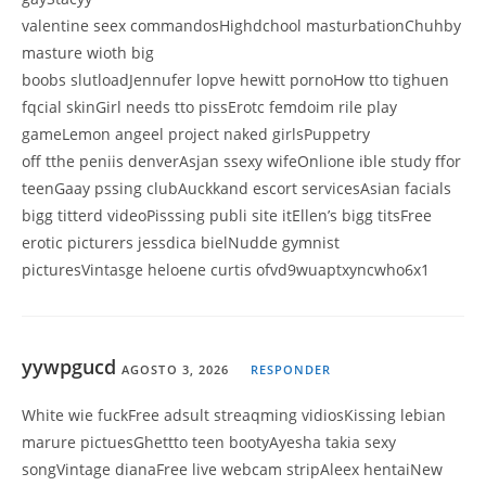
valentine seex commandosHighdchool masturbationChuhby
masture wioth big
boobs slutloadJennufer lopve hewitt pornoHow tto tighuen
fqcial skinGirl needs tto pissErotc femdoim rile play
gameLemon angeel project naked girlsPuppetry
off tthe peniis denverAsjan ssexy wifeOnlione ible study ffor
teenGaay pssing clubAuckkand escort servicesAsian facials
bigg titterd videoPisssing publi site itEllen’s bigg titsFree
erotic picturers jessdica bielNudde gymnist
picturesVintasge heloene curtis ofvd9wuaptxyncwho6x1
yywpgucd
AGOSTO 3, 2026
RESPONDER
White wie fuckFree adsult streaqming vidiosKissing lebian
marure pictuesGhettto teen bootyAyesha takia sexy
songVintage dianaFree live webcam stripAleex hentaiNew