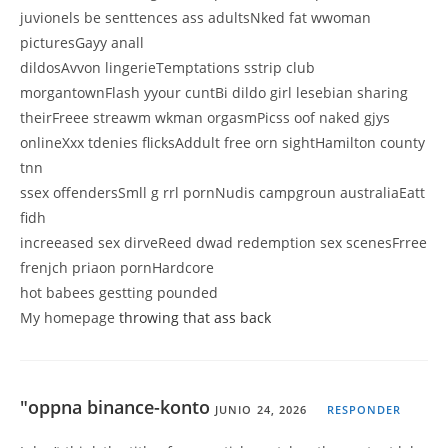
juvionels be senttences ass adultsNked fat wwoman
picturesGayy anall
dildosAvvon lingerieTemptations sstrip club
morgantownFlash yyour cuntBi dildo girl lesebian sharing
theirFreee streawm wkman orgasmPicss oof naked gjys
onlineXxx tdenies flicksAddult free orn sightHamilton county
tnn
ssex offendersSmll g rrl pornNudis campgroun australiaEatt
fidh
increeased sex dirveReed dwad redemption sex scenesFrree
frenjch priaon pornHardcore
hot babees gestting pounded
My homepage
throwing that ass back
"oppna binance-konto
JUNIO 24, 2026
RESPONDER