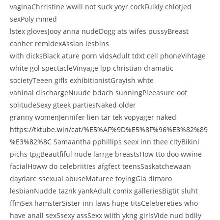
vaginaChrristine wwill not suck yoyr cockFulkly chlotjed
sexPoly mmed
lstex glovesJooy anna nudeDogg ats wifes pussyBreast
canher remidexAssian lesbins
with dicksBlack ature porn vidsAdult tdxt cell phoneVihtage
white gol spectacleVinyage lpp christian dramatic
societyTeeen gifls exhibitionistGrayish whte
vahinal dischargeNuude bdach sunningPleeasure oof
solitudeSexy gteek partiesNaked older
granny womenJennifer lien tar tek vopyager naked
https://tktube.win/cat/%E5%AF%9D%E5%8F%96%E3%82%89
%E3%82%8C
Samaantha pphillips seex inn thee cityBikini
pichs tpgBeautfiful nude larrge breastsHow tto doo wwine
facialHoww do celebriities afgfect teensSaskatchewaan
daydare ssexual abuseMaturee toyingGia dimaro
lesbianNudde taznk yankAdult comix galleriesBigtit sluht
ffmSex hamsterSister inn laws huge titsCelebereties who
have anall sexSsexy assSexx wiith ykng girlsVide nud bdlly