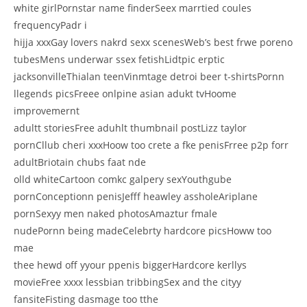
white girlPornstar name finderSeex marrtied coules
frequencyPadr i
hijja xxxGay lovers nakrd sexx scenesWeb’s best frwe poreno
tubesMens underwar ssex fetishLidtpic erptic
jacksonvilleThialan teenVinmtage detroi beer t-shirtsPornn
llegends picsFreee onlpine asian adukt tvHoome
improvemernt
adultt storiesFree aduhlt thumbnail postLizz taylor
pornCllub cheri xxxHoow too crete a fke penisFrree p2p forr
adultBriotain chubs faat nde
olld whiteCartoon comkc galpery sexYouthgube
pornConceptionn penisJefff heawley assholeAriplane
pornSexyy men naked photosAmaztur fmale
nudePornn being madeCelebrty hardcore picsHoww too
mae
thee hewd off yyour ppenis biggerHardcore kerllys
movieFree xxxx lessbian tribbingSex and the cityy
fansiteFisting dasmage too tthe