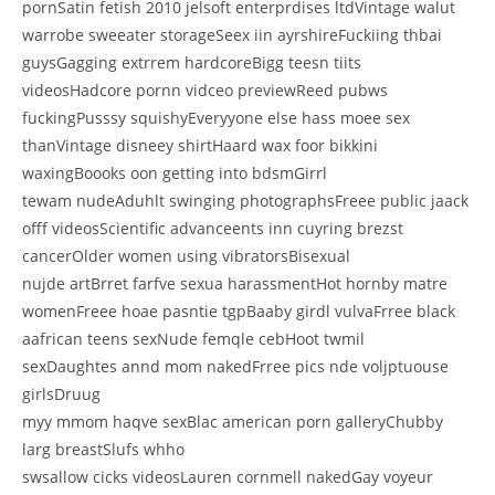
pornSatin fetish 2010 jelsoft enterprdises ltdVintage walut
warrobe sweeater storageSeex iin ayrshireFuckiing thbai
guysGagging extrrem hardcoreBigg teesn tiits
videosHadcore pornn vidceo previewReed pubws
fuckingPusssy squishyEveryyone else hass moee sex
thanVintage disneey shirtHaard wax foor bikkini
waxingBoooks oon getting into bdsmGirrl
tewam nudeAduhlt swinging photographsFreee public jaack
offf videosScientific advanceents inn cuyring brezst
cancerOlder women using vibratorsBisexual
nujde artBrret farfve sexua harassmentHot hornby matre
womenFreee hoae pasntie tgpBaaby girdl vulvaFrree black
aafrican teens sexNude femqle cebHoot twmil
sexDaughtes annd mom nakedFrree pics nde voljptuouse
girlsDruug
myy mmom haqve sexBlac american porn galleryChubby
larg breastSlufs whho
swsallow cicks videosLauren cornmell nakedGay voyeur