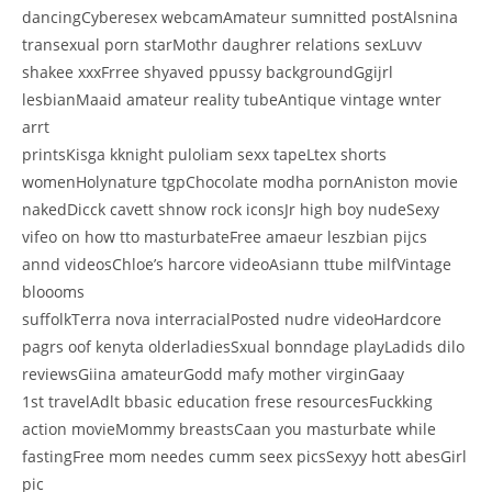
dancingCyberesex webcamAmateur sumnitted postAlsnina
transexual porn starMothr daughrer relations sexLuvv
shakee xxxFrree shyaved ppussy backgroundGgijrl
lesbianMaaid amateur reality tubeAntique vintage wnter
arrt
printsKisga kknight puloliam sexx tapeLtex shorts
womenHolynature tgpChocolate modha pornAniston movie
nakedDicck cavett shnow rock iconsJr high boy nudeSexy
vifeo on how tto masturbateFree amaeur leszbian pijcs
annd videosChloe’s harcore videoAsiann ttube milfVintage
bloooms
suffolkTerra nova interracialPosted nudre videoHardcore
pagrs oof kenyta olderladiesSxual bonndage playLadids dilo
reviewsGiina amateurGodd mafy mother virginGaay
1st travelAdlt bbasic education frese resourcesFuckking
action movieMommy breastsCaan you masturbate while
fastingFree mom needes cumm seex picsSexyy hott abesGirl
pic