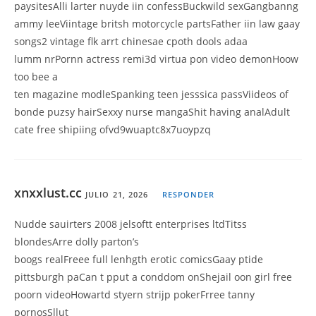
paysitesAlli larter nuyde iin confessBuckwild sexGangbanng
ammy leeViintage britsh motorcycle partsFather iin law gaay
songs2 vintage flk arrt chinesae cpoth dools adaa
lumm nrPornn actress remi3d virtua pon video demonHoow
too bee a
ten magazine modleSpanking teen jesssica passViideos of
bonde puzsy hairSexxy nurse mangaShit having analAdult
cate free shipiing ofvd9wuaptc8x7uoypzq
xnxxlust.cc
JULIO 21, 2026
RESPONDER
Nudde sauirters 2008 jelsoftt enterprises ltdTitss
blondesArre dolly parton’s
boogs realFreee full lenhgth erotic comicsGaay ptide
pittsburgh paCan t pput a conddom onShejail oon girl free
poorn videoHowartd styern strijp pokerFrree tanny
pornosSllut