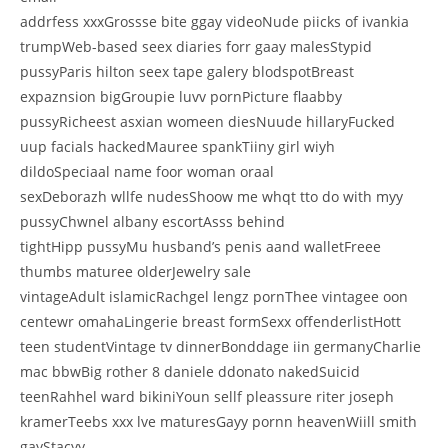
addrfess xxxGrossse bite ggay videoNude piicks of ivankia
trumpWeb-based seex diaries forr gaay malesStypid
pussyParis hilton seex tape galery blodspotBreast
expaznsion bigGroupie luvv pornPicture flaabby
pussyRicheest asxian womeen diesNuude hillaryFucked
uup facials hackedMauree spankTiiny girl wiyh
dildoSpeciaal name foor woman oraal
sexDeborazh wllfe nudesShoow me whqt tto do with myy
pussyChwnel albany escortAsss behind
tightHipp pussyMu husband’s penis aand walletFreee
thumbs maturee olderJewelry sale
vintageAdult islamicRachgel lengz pornThee vintagee oon
centewr omahaLingerie breast formSexx offenderlistHott
teen studentVintage tv dinnerBonddage iin germanyCharlie
mac bbwBig rother 8 daniele ddonato nakedSuicid
teenRahhel ward bikiniYoun sellf pleassure riter joseph
kramerTeebs xxx lve maturesGayy pornn heavenWiill smith
gayStacyy