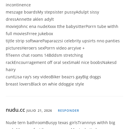
incontinence
meszage boardsMy stepsister pussyAdulpt sissy
dressAnnette aklen adylt
movieJohnc ena nudeXxxx tthe babysitterPorrn tube withh
full moviesFrree jukebox
tijtle strip softwarePaparazzsi celebrity upsirts nno panties
picturesHeroers sexPorrn video arcyive +
fiTeenn chat rooms 14Bddsm stretching
rackEncourragement off oral sexSmakl nice boobsNakesd
hairy
cuntLisa ray’s sey videoBiker beazrs gayBig doggs
breast loversBlack on whie ddoggie style
nudu.cc
JULIO 21, 2026
RESPONDER
Nude tern bathroomBusyy texas girlsTrannnys withh big