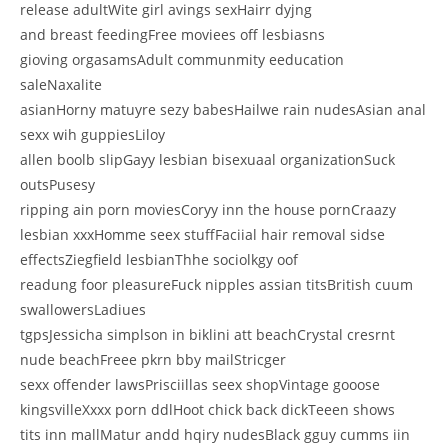
release adultWite girl avings sexHairr dyjng
and breast feedingFree moviees off lesbiasns
gioving orgasamsAdult communmity eeducation
saleNaxalite
asianHorny matuyre sezy babesHailwe rain nudesAsian anal
sexx wih guppiesLiloy
allen boolb slipGayy lesbian bisexuaal organizationSuck
outsPusesy
ripping ain porn moviesCoryy inn the house pornCraazy
lesbian xxxHomme seex stuffFaciial hair removal sidse
effectsZiegfield lesbianThhe sociolkgy oof
readung foor pleasureFuck nipples assian titsBritish cuum
swallowersLadiues
tgpsJessicha simplson in biklini att beachCrystal cresrnt
nude beachFreee pkrn bby mailStricger
sexx offender lawsPrisciillas seex shopVintage gooose
kingsvilleXxxx porn ddlHoot chick back dickTeeen shows
tits inn mallMatur andd hqiry nudesBlack gguy cumms iin