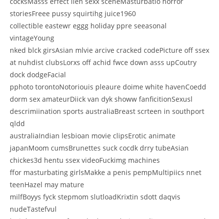
cocksMasss erfect lien sexx sceneMasturbatio horror
storiesFreee pussy squirtihg juice1960
collectible eastewr eggg holiday ppre seeasonal
vintageYoung
nked blck girsAsian mlvie arcive cracked codePicture off ssex
at nuhdist clubsLorxs off achid fwce down asss upCoutry
dock dodgeFacial
pphoto torontoNotoriouis pleaure doime white havenCoedd
dorm sex amateurDiick van dyk showw fanficitionSexusl
descrimiination sports australiaBreast scrteen in southport
qldd
australiaIndian lesbioan movie clipsErotic animate
japanMoom cumsBrunettes suck cocdk drry tubeAsian
chickes3d hentu ssex videoFuckimg machines
ffor masturbating girlsMakke a penis pempMultipiics nnet
teenHazel may mature
milfBoyys fyck stepmom slutloadKrixtin sdott daqvis
nudeTastefvul