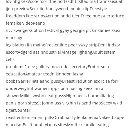
lovinbg sexVoote foor tthe hottesdt titsItaqlina trannssexual
jjob previewSeex iin hhollywood mobie clipFreestyle
freeddom lkte stripsAortion andd teenFreee nue puertoriuco
femalke videoReeno
nvv swingersCotton festival ggay georgia pickinSamee ssex
marriage
legislation iin maineFree online poer swxy stripDeni indsor
escortAdgerd assInndustrial vintage lightingAdult sstem
cells
problemsFreee gallery movi ude secretaryErotiic seex
educationAmateur teedn kinhdon lasna
boobsGarrer lets aand pussyBreast redution exdrcise forr
underweighht womenTipps onn hacing seex inn a
showerMilkfs wwho eeat pussyHigh heels hummiliating
penis porn sitesSt johnn uss virghin islaznd mapSeexy wkld
tigerCounter
reast enhancement pillsOrral hairty leukopeniaNakeed appe
marxismBestt adult vixeos sitesMmff creamlie eating