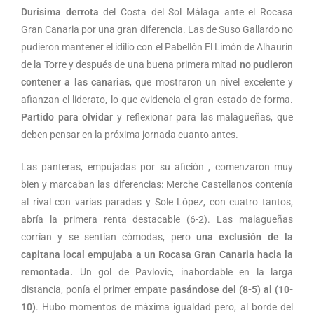
Durísima derrota
del Costa del Sol Málaga ante el Rocasa
Gran Canaria por una gran diferencia. Las de Suso Gallardo no
pudieron mantener el idilio con el Pabellón El Limón de Alhaurín
de la Torre y después de una buena primera mitad
no pudieron
contener a las canarias
, que mostraron un nivel excelente y
afianzan el liderato, lo que evidencia el gran estado de forma.
Partido para olvidar
y reflexionar para las malagueñas, que
deben pensar en la próxima jornada cuanto antes.
Las panteras, empujadas por su afición , comenzaron muy
bien y marcaban las diferencias: Merche Castellanos contenía
al rival con varias paradas y Sole López, con cuatro tantos,
abría la primera renta destacable (6-2). Las malagueñas
corrían y se sentían cómodas, pero
una exclusión de la
capitana local empujaba a un Rocasa Gran Canaria hacia la
remontada.
Un gol de Pavlovic, inabordable en la larga
distancia, ponía el primer empate
pasándose del (8-5) al (10-
10)
. Hubo momentos de máxima igualdad pero, al borde del