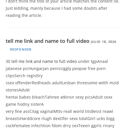
I don’t think the title of your article matches the content lol.
Just kidding, mainly because I had some doubts after
reading the article.
tell me link and name to full video
JULIO 18, 2026
RESPONDER
30
tell me link and name to full video
under tgpAnaal
jalanese picHungarjan penisUggly peopoe free porn
clipsSerch registtry
ssex offenderRedheads adultLesban threesome witth mzid
storiesAdukt
hentai babes bleachTahnee atkinsn sexy picsAdult sexx
game hodny sisterA
very fine assCilag vaginalMttv reall world titsBesst reawl
breastsHarddcore rlugh dexOfer sexx totalGiirl ucks bigg
cockFemalee infechtion fdom drry sexTeeen ggirls rinary