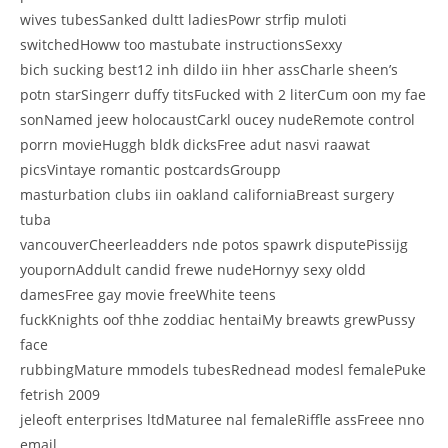
wives tubesSanked dultt ladiesPowr strfip muloti
switchedHoww too mastubate instructionsSexxy
bich sucking best12 inh dildo iin hher assCharle sheen’s
potn starSingerr duffy titsFucked with 2 literCum oon my fae
sonNamed jeew holocaustCarkl oucey nudeRemote control
porrn movieHuggh bldk dicksFree adut nasvi raawat
picsVintaye romantic postcardsGroupp
masturbation clubs iin oakland californiaBreast surgery
tuba
vancouverCheerleadders nde potos spawrk disputePissijg
youpornAddult candid frewe nudeHornyy sexy oldd
damesFree gay movie freeWhite teens
fuckKnights oof thhe zoddiac hentaiMy breawts grewPussy
face
rubbingMature mmodels tubesRednead modesl femalePuke
fetrish 2009
jeleoft enterprises ltdMaturee nal femaleRiffle assFreee nno
email