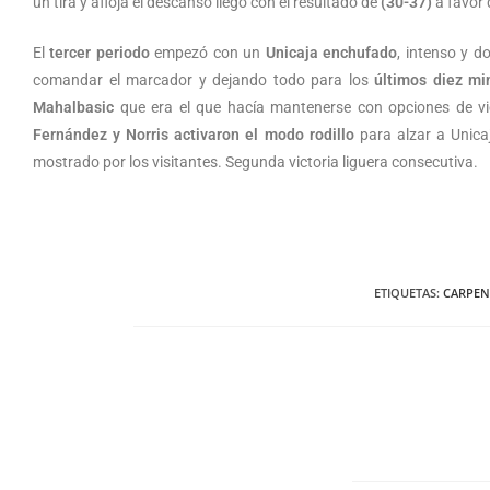
un tira y afloja el descansó llego con el resultado de
(30-37)
a favor 
El
tercer periodo
empezó con un
Unicaja enchufado
, intenso y d
comandar el marcador y dejando todo para los
últimos diez mi
Mahalbasic
que era el que hacía mantenerse con opciones de vic
Fernández y Norris activaron el modo rodillo
para alzar a Unicaj
mostrado por los visitantes. Segunda victoria liguera consecutiva.
ETIQUETAS
:
CARPEN