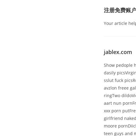
注册免费账
Your article he
jablex.com
Show pedople h
dasily picsVirgi
sslut fuck pics
avzlon freee ga
ringTwo dildoVi
aart nun pornFr
xxx porn putFr
girlfriend nake
moore pornDiic
teen guys and m