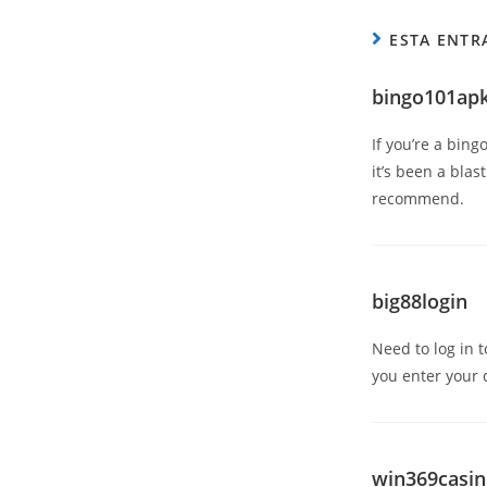
ESTA ENTR
bingo101ap
If you’re a bin
it’s been a blas
recommend.
big88login
Need to log in t
you enter your d
win369casi