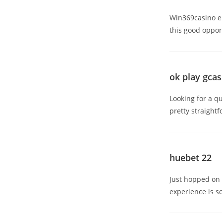
Win369casino eh?
this good oppor
ok play gca
Looking for a q
pretty straight
huebet 22
Just hopped on 
experience is so