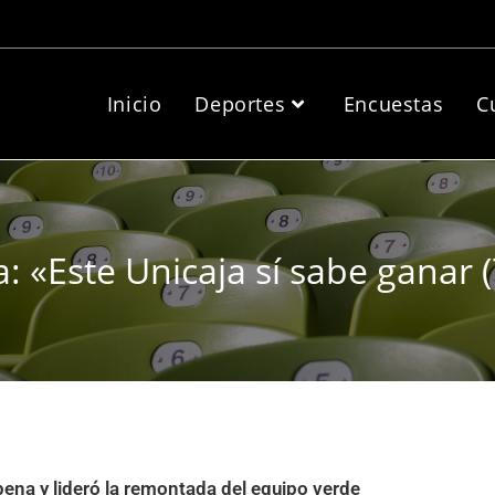
Inicio
Deportes
Encuestas
C
: «Este Unicaja sí sabe ganar 
pena y lideró la remontada del equipo verde