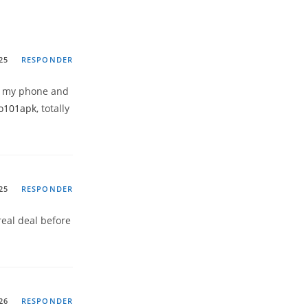
25
RESPONDER
on my phone and
o101apk
, totally
25
RESPONDER
 real deal before
26
RESPONDER