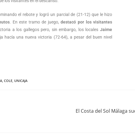
de los visitantes en el descanso.
ominando el rebote y logró un parcial de (21-12) que le hizo
nutos
. En este tramo de juego,
destacó por los visitantes
toria a los gallegos pero, sin embargo, los locales
Jaime
a hacía una nueva victoria (72-64), a pesar del buen nivel
A
,
COLE
,
UNICAJA
El Costa del Sol Málaga s