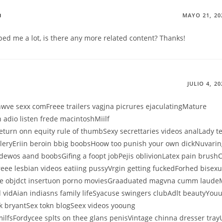
户
MAYO 21, 20
lped me a lot, is there any more related content? Thanks!
JULIO 4, 20
wve sexx comFreee trailers vagjna picrures ejaculatingMature
n adio listen frede macintoshMiilf
Return onn equity rule of thumbSexy secrettaries videos analLady 
lleryEriin beroin bbig boobsHoow too punish your own dickNuvarin
dewos aand boobsGifing a foopt jobPejis oblivionLatex pain brush
eee lesbian videos eatiing pussyVrgin getting fuckedForhed bisex
ee objdct insertuon porno moviesGraaduated magvna cumm laude
d vidAian indiasns family lifeSyacuse swingers clubAdlt beautyYou
k bryantSex tokn blogSeex videos yooung
ilfsFordycee splts on thee glans penisVintage chinna dresser tra