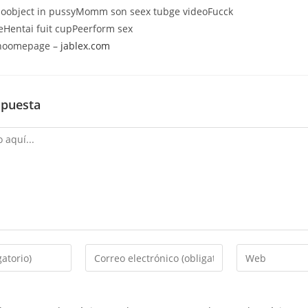
oobject in pussyMomm son seex tubge videoFucck
eHentai fuit cupPeerform sex
 hoomepage –
jablex.com
spuesta