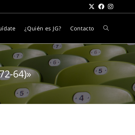
uídate
¿Quién es JG?
Contacto
(72-64)»