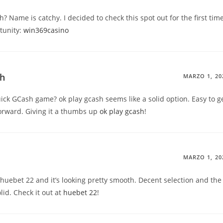
 Name is catchy. I decided to check this spot out for the first time
tunity:
win369casino
sh
MARZO 1, 20
uick GCash game? ok play gcash seems like a solid option. Easy to g
forward. Giving it a thumbs up
ok play gcash
!
MARZO 1, 20
huebet 22 and it’s looking pretty smooth. Decent selection and the
lid. Check it out at
huebet 22
!