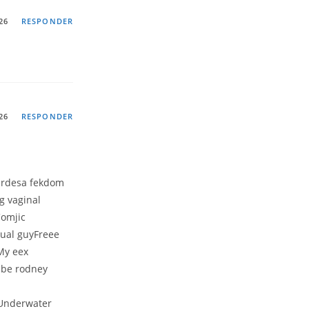
26
RESPONDER
26
RESPONDER
terdesa fekdom
g vaginal
Comjic
uual guyFreee
My eex
ube rodney
yUnderwater