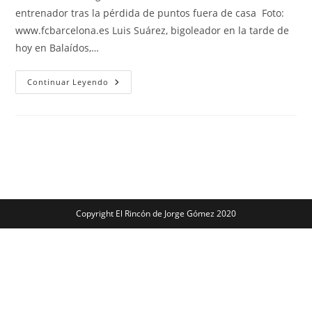
entrada:
entrada:
entrada:
entrenador tras la pérdida de puntos fuera de casa Foto:
www.fcbarcelona.es Luis Suárez, bigoleador en la tarde de
hoy en Balaídos,…
Luis
Continuar Leyendo
Suárez
Debe
Entonar
El
«mea
Culpa»
Copyright El Rincón de Jorge Gómez 2020