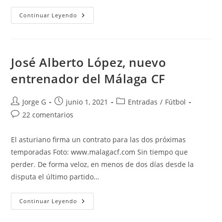
El
Continuar Leyendo
Málaga
CF
Se
Estrena
Con
Victoria
José Alberto López, nuevo
(0-
2)
entrenador del Málaga CF
Autor
Publicación
Categoría
Jorge G
junio 1, 2021
Entradas
/
Fútbol
de
de
de
Comentarios
22 comentarios
la
la
la
de
entrada:
entrada:
entrada:
la
El asturiano firma un contrato para las dos próximas
entrada:
temporadas Foto: www.malagacf.com Sin tiempo que
perder. De forma veloz, en menos de dos días desde la
disputa el último partido…
José
Continuar Leyendo
Alberto
López,
Nuevo