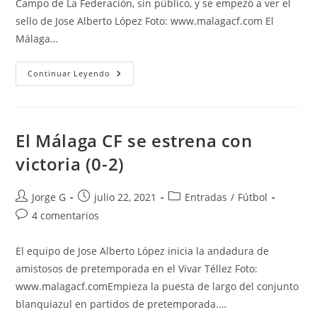
Campo de La Federación, sin público, y se empezó a ver el
sello de Jose Alberto López Foto: www.malagacf.com El
Málaga…
El
Continuar Leyendo
Málaga
CF
Muestra
Sus
Credenciales
Ante
El Málaga CF se estrena con
El
Sevilla
victoria (0-2)
Atlético
(2-
0)
Autor
Publicación
Categoría
Jorge G
julio 22, 2021
Entradas
/
Fútbol
de
de
de
Comentarios
4 comentarios
la
la
la
de
entrada:
entrada:
entrada:
la
El equipo de Jose Alberto López inicia la andadura de
entrada:
amistosos de pretemporada en el Vivar Téllez Foto:
www.malagacf.comEmpieza la puesta de largo del conjunto
blanquiazul en partidos de pretemporada.…