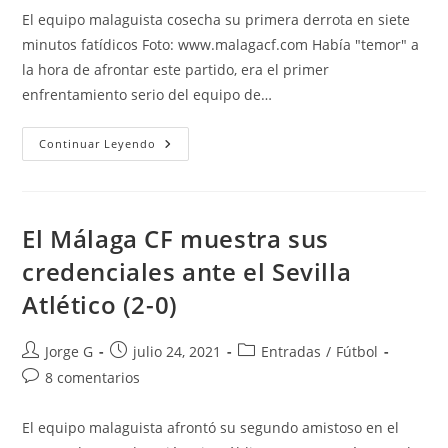
entrada:
entrada:
la
la
El equipo malaguista cosecha su primera derrota en siete
entrada:
entrada:
minutos fatídicos Foto: www.malagacf.com Había "temor" a
la hora de afrontar este partido, era el primer
enfrentamiento serio del equipo de…
La
Continuar Leyendo
Contracrónica
MCF:
«Inesperada
Desconexión»
El Málaga CF muestra sus
credenciales ante el Sevilla
Atlético (2-0)
Autor
Publicación
Categoría
Jorge G
julio 24, 2021
Entradas
/
Fútbol
de
de
de
Comentarios
8 comentarios
la
la
la
de
entrada:
entrada:
entrada:
la
El equipo malaguista afrontó su segundo amistoso en el
entrada: