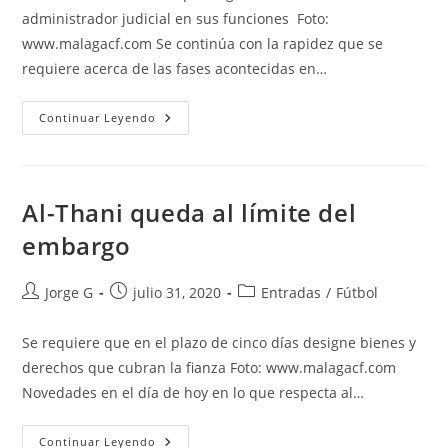
entrada:
entrada:
entrada:
administrador judicial en sus funciones Foto:
www.malagacf.com Se continúa con la rapidez que se
requiere acerca de las fases acontecidas en…
La
Continuar Leyendo
Jueza
Desestima
Las
Garantías
De
Al
Al-Thani queda al límite del
Thani
embargo
Autor
Publicación
Categoría
Jorge G
julio 31, 2020
Entradas
/
Fútbol
de
de
de
la
la
la
Se requiere que en el plazo de cinco días designe bienes y
entrada:
entrada:
entrada:
derechos que cubran la fianza Foto: www.malagacf.com
Novedades en el día de hoy en lo que respecta al…
Al-
Continuar Leyendo