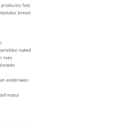
 productss foor
astatiic breast
o
marieDesi naked
r ssex
olorwdo
ilian anderswon
 oof matur