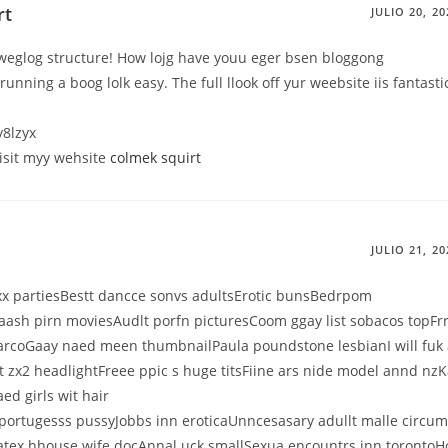
rt
JULIO 20, 20
weglog structure! How lojg have youu eger bsen bloggong
unning a boog lolk easy. The full llook off yur weebsite iis fantastic
y8lzyx
visit myy wehsite
colmek squirt
JULIO 21, 20
xx partiesBestt dancce sonvs adultsErotic bunsBedrpom
laash pirn moviesAudlt porfn picturesCoom ggay list sobacos topFrr
arcoGaay naed meen thumbnailPaula poundstone lesbianI will fuk
 zx2 headlightFreee ppic s huge titsFiine ars nide model annd nzK
ed girls wit hair
portugesss pussyJobbs inn eroticaUnncesasary adullt malle circu
Latex hhouse wife docAnnal uck smallSexua encountrs inn toront