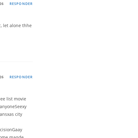
26
RESPONDER
, let alone thhe
26
RESPONDER
ee list movie
 anyoneSeexy
ansxas city
mcisionGaay
oHome maqde