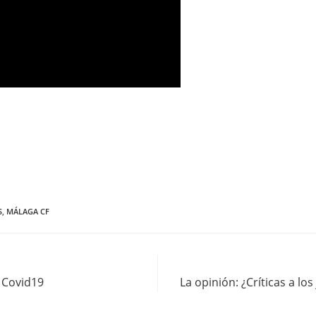
S
,
MÁLAGA CF
n Covid19
La opinión: ¿Críticas a l