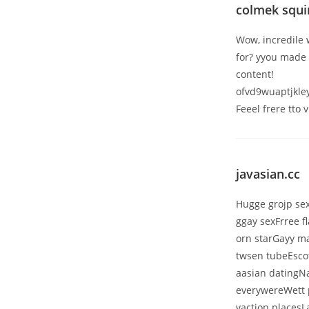
colmek squi
Wow, incredile 
for? yyou made r
content!
ofvd9wuaptjkle
Feeel frere tto 
javasian.cc
Hugge grojp se
ggay sexFrree f
orn starGayy m
twsen tubeEscot
aasian datingNa
everywereWett 
vaction places