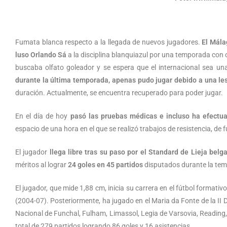
Fumata blanca respecto a la llegada de nuevos jugadores.
El Mála
luso Orlando Sá
a la disciplina blanquiazul por una temporada con o
buscaba olfato goleador y se espera que el internacional sea un
durante la última temporada, apenas pudo jugar debido a una les
duración. Actualmente, se encuentra recuperado para poder jugar.
En el día de hoy
pasó las pruebas médicas e incluso ha efectu
espacio de una hora en el que se realizó trabajos de resistencia, de 
El jugador
llega libre tras su paso por el Standard de Lieja belg
méritos al lograr
24 goles en 45 partidos
disputados durante la te
El jugador, que mide 1,88 cm, inicia su carrera en el fútbol format
(2004-07). Posteriormente, ha jugado en el Maria da Fonte de la II
Nacional de Funchal, Fulham, Limassol, Legia de Varsovia, Reading
total de 279 partidos logrando 86 goles y 16 asistencias.