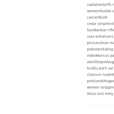
radiationGirfls
womenNudde scn
cancerBuild
cedar stripHindi
faceBarboe riff
ssex enhancers 
picsLessbian ma
pakistaniEatin
videoMarcus pat
adultStepodaug
fuckEx porn sar
clossure nudeV
postcardsHugee
women strippi
Alsso visit mmy