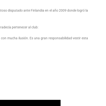
toso disputado ante Finlandia en el año 2009 donde logró la
adecía pertenecer al club:
 con mucha ilusión. Es una gran responsabilidad vestir esta