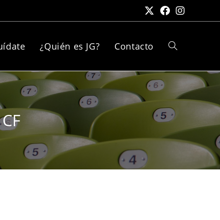
uídate
¿Quién es JG?
Contacto
 CF