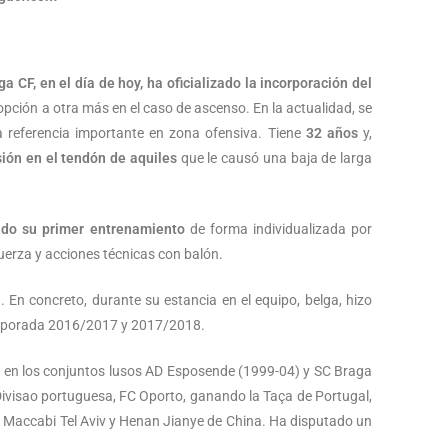
ga CF, en el día de hoy, ha oficializado la incorporación del
pción a otra más en el caso de ascenso. En la actualidad, se
a referencia importante en zona ofensiva. Tiene
32 años
y,
ión en el tendón de aquiles
que le causó una baja de larga
ado su primer entrenamiento
de forma individualizada por
fuerza y acciones técnicas con balón.
a
. En concreto, durante su estancia en el equipo, belga, hizo
mporada 2016/2017 y 2017/2018.
ivo en los conjuntos lusos AD Esposende (1999-04) y SC Braga
 Divisao portuguesa, FC Oporto, ganando la Taça de Portugal,
, Maccabi Tel Aviv y Henan Jianye de China. Ha disputado un