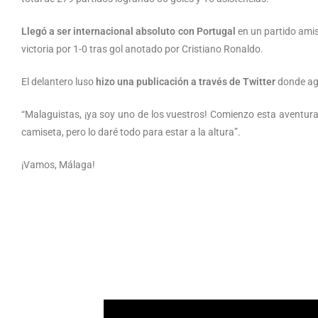
Llegó a ser internacional absoluto con Portugal
en un partido amis
victoria por 1-0 tras gol anotado por Cristiano Ronaldo.
El delantero luso
hizo una publicación a través de Twitter
donde agr
“Malaguistas, ¡ya soy uno de los vuestros! Comienzo esta aventura
camiseta, pero lo daré todo para estar a la altura”.
¡Vamos, Málaga!