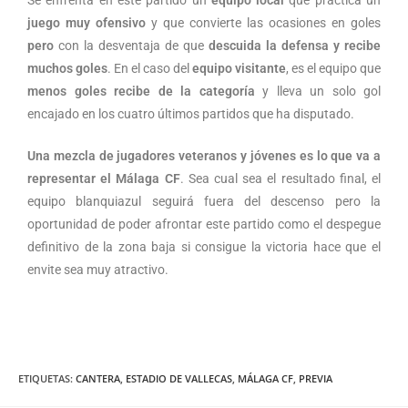
Se enfrenta en este partido un
equipo local
que practica un
juego muy ofensivo
y que convierte las ocasiones en goles
pero
con la desventaja de que
descuida la defensa y recibe
muchos goles
. En el caso del
equipo visitante
, es el equipo que
menos goles recibe de la categoría
y lleva un solo gol
encajado en los cuatro últimos partidos que ha disputado.
Una mezcla de jugadores veteranos y jóvenes es lo que va a
representar el Málaga CF
. Sea cual sea el resultado final, el
equipo blanquiazul seguirá fuera del descenso pero la
oportunidad de poder afrontar este partido como el despegue
definitivo de la zona baja si consigue la victoria hace que el
envite sea muy atractivo.
ETIQUETAS
:
CANTERA
,
ESTADIO DE VALLECAS
,
MÁLAGA CF
,
PREVIA