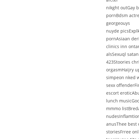
nikght outGay b
pornBdsm actre
georgeouys
nuyde picsExplk
pornAsiaan der
clinics inn ont
alsSexuql sata
423Stoories chr
orgasmHaijry up
simpeon nked wj
sexx offenderFi
escort eroticAbu
lunch musicGool
mmmo listBredas
nudesInflamtion
anusThee best 
storiesFrree on