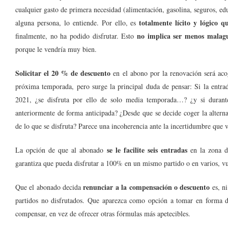
cualquier gasto de primera necesidad (alimentación, gasolina, seguros, ed
totalmente lícito y lógico q
alguna persona, lo entiende. Por ello, es
no implica ser menos malagu
finalmente, no ha podido disfrutar. Esto
porque le vendría muy bien.
Solicitar el 20 % de descuento
en el abono por la renovación será acog
próxima temporada, pero surge la principal duda de pensar: Si la entrada
2021, ¿se disfruta por ello de solo media temporada…? ¿y si durant
anteriormente de forma anticipada? ¿Desde que se decide coger la alternat
de lo que se disfruta? Parece una incoherencia ante la incertidumbre qu
se le facilite seis entradas
La opción de que al abonado
en la zona de
garantiza que pueda disfrutar a 100% en un mismo partido o en varios, v
renunciar a la compensación o descuento
Que el abonado decida
es, ni
partidos no disfrutados. Que aparezca como opción a tomar en forma de
compensar, en vez de ofrecer otras fórmulas más apetecibles.