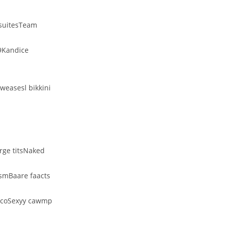
msuitesTeam
19Kandice
weasesl bikkini
arge titsNaked
dsmBaare faacts
iscoSexyy cawmp