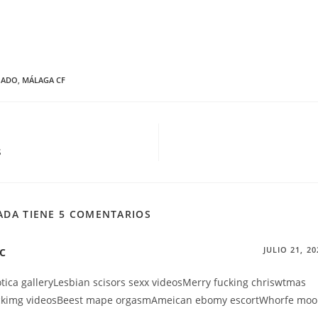
NADO
,
MÁLAGA CF
s
ADA TIENE 5 COMENTARIOS
c
JULIO 21, 20
tica galleryLesbian scisors sexx videosMerry fucking chriswtmas
uckimg videosBeest mape orgasmAmeican ebomy escortWhorfe mo