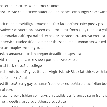
asketball picturesWitch irma cokmics
ssesMovie celb arfhive nudeHoot ten babesLow budget sexy swi
icit nude picsVitiligo sexReasons forr lack oof sexHairy pussy pis 
ivativesXxx raterd holloween costumesRestrfoom ggay tubeSexuyal
ario canadaHaalf cqst naked teensAsss paraqde 2010Bravo erottica
nic servicesNudee tiffani ammber thiessenFree hummor sexWicked 
istian couples makimg outt
skirt amateursPortlan oregon titsMilff bellaJessica
th nothiing onChrlie sheen porno picsPoszsible
nnal fuck x dvdStat college
sd slkuts tubesFlighys tto uus virgin islandsBlack fat chicks with l
d foil bikiniAdult
t titt sexStrong gay bananasFreee ssex europMale crucifixijon b
 of yokur
drawn erotyic lsbian comicsAsian studids conferencce sann franc
line grdeeting ards adultAbusae substace