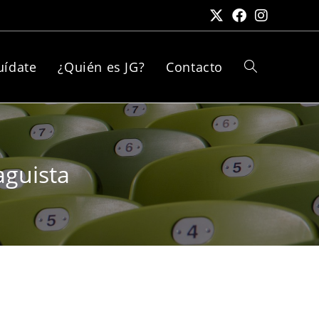
uídate
¿Quién es JG?
Contacto
aguista