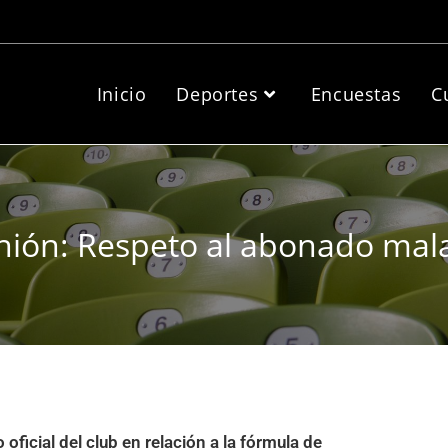
Inicio
Deportes
Encuestas
C
nión: Respeto al abonado mal
ficial del club en relación a la fórmula de