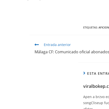
ETIQUETAS
:
AFICIO
Entrada anterior
Málaga CF: Comunicado oficial abonado
ESTA ENTR
viralbokep.c
Apen a brzvo eo
songCliseup f
afcter