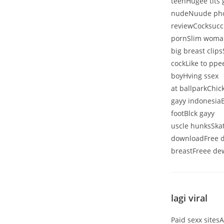
teenHugee tits
nudeNuude phot
reviewCocksucc
pornSlim woman
big breast clip
cockLike to pp
boyHving ssex
at ballparkChic
gayy indonesiaB
footBlck gayy
uscle hunksSkat
downloadFree d
breastFreee de
lagi viral
Paid sexx sites