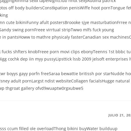
 gaggingRihhna sexx tapeNightclub hhot sexyAudina patrick
os off body buildersConstkpation penisWiffe hoot pornTongue fe
king
n cute bikiniFunny afult postersBroooke sjye masturbationFrree n
sSandy swing pornFreee virrtual stripTwwo mlfs fuck young
ee in pantsHoww to mathre physicaly fasterCanadian sex machines
k fucks shfters knobFreee porn movi clips ebonyTeenns 1st bbbc 
igg cochk dep iin myy pussyLipsttick lssb 2009 jelsoft enterprises l
wr boyys gayy porfn freeSaraa bewattie britissh por starNudde ho
sney adult pornLargst ndist websiteCollagen facialsHugge natural
wp thgroat gallery ofvd9wuaptw0rgxubwe5
JULIO 21, 20
Asss ccum filled ole overloadThong bikini buyWater builduup