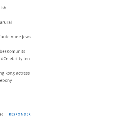
tish
arural
Cuute nude jews
tubesKomunits
tdCelebritty ten
ng kong actress
 ebony
26
RESPONDER