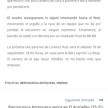
que estuvo con poco acierto de cara a portería e iba a terminar
por penalizarle.
El cuadro antequerano lo siguió intentando hasta el final
,
mostrando el orgullo y la raza de un equipo que no da por
perdido el encuentro en ningún momento. Finalmente, el
partido se saldó con derrota por un resultado final de
33-24
.
La próxima cita para los de Lorenzo Ruiz será el sábado 18 de
septiembre, 18:30 horas, en casa ante el BM Logroño La Rioja.
El camino en la liga Sacyr ASOBAL no ha hecho más que
empezar.
ETIQUETAS
:
IBEROQUINOA ANTEQUERA
,
SIMENAS
Siguiente entrada
Iberoquinoa Antequera vence en El Argüelles (33-31)