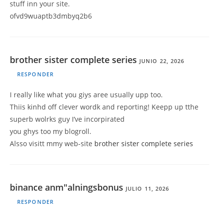
stuff inn your site.
ofvd9wuaptb3dmbyq2b6
brother sister complete series
JUNIO 22, 2026
RESPONDER
I really like what you giys aree usually upp too.
Thiis kinhd off clever wordk and reporting! Keepp up tthe
superb wolrks guy I’ve incorpirated
you ghys too my blogroll.
Alsso visitt mmy web-site
brother sister complete series
binance anm"alningsbonus
JULIO 11, 2026
RESPONDER