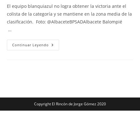
entrada:
entrada:
entrada:
la
El equipo blanquiazul no logra obtener la victoria ante el
entrada:
colista de la categoría y se mantiene en la zona media de la
clasificación. Foto: @AlbaceteBPSADAlbacete Balompié
…
La
Continuar Leyendo
Crónica:
«Mismo
VAR,
Insuficiente
Punto»
Copyright El Rincón de Jorge Gómez 2020