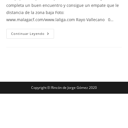
entrada:
entrada:
entrada:
completa un buen encuentro y consigue un empate que le
distancia de la zona baja Foto:
www.malagacf.com/www.laliga.com Rayo Vallecano 0…
Crónica
Continuar Leyendo
Málaga
CF:
Un
Punto
Que
Sabe
A
Gloria
Copyright El Rincón de Jorge Gómez 2020