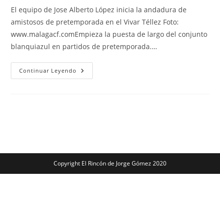
entrada:
entrada:
entrada:
la
El equipo de Jose Alberto López inicia la andadura de
entrada:
amistosos de pretemporada en el Vivar Téllez Foto:
www.malagacf.comEmpieza la puesta de largo del conjunto
blanquiazul en partidos de pretemporada.…
El
Continuar Leyendo
Málaga
CF
Se
Estrena
Con
Victoria
(0-
2)
Copyright El Rincón de Jorge Gómez 2020