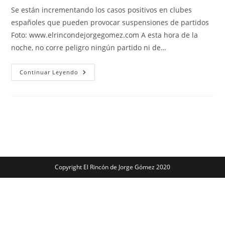
entrada:
entrada:
la
la
Se están incrementando los casos positivos en clubes
entrada:
entrada:
españoles que pueden provocar suspensiones de partidos
Foto: www.elrincondejorgegomez.com A esta hora de la
noche, no corre peligro ningún partido ni de…
Ómicron
Continuar Leyendo
Amenaza
A
La
Liga
De
Fútbol
Profesional
Copyright El Rincón de Jorge Gómez 2020