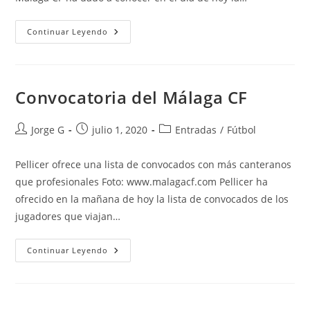
Lista
Continuar Leyendo
De
Convocados
Para
Vallecas
Convocatoria del Málaga CF
Autor
Publicación
Categoría
Jorge G
julio 1, 2020
Entradas
/
Fútbol
de
de
de
la
la
la
Pellicer ofrece una lista de convocados con más canteranos
entrada:
entrada:
entrada:
que profesionales Foto: www.malagacf.com Pellicer ha
ofrecido en la mañana de hoy la lista de convocados de los
jugadores que viajan…
Convocatoria
Continuar Leyendo
Del
Málaga
CF