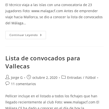
entrada:
entrada:
entrada:
la
El técnico viaja a las islas con una convocatoria de 23
entrada:
jugadores Foto: www.malagacf.com Antes de emprender
viaje hacia Mallorca, se dio a conocer la lista de convocados
del Málaga…
Lista
Continuar Leyendo
De
Convocados
Para
Son
Moix
Lista de convocados para
Vallecas
Autor
Publicación
Categoría
Jorge G
octubre 2, 2020
Entradas
/
Fútbol
de
de
de
Comentarios
11 comentarios
la
la
la
de
entrada:
entrada:
entrada:
la
Pellicer incluye en el listado a todos los fichajes que han
entrada:
llegado recientemente al club Foto: www.malagacf.com El
Málaga CF ha dado a conocer en el día de hoy la…