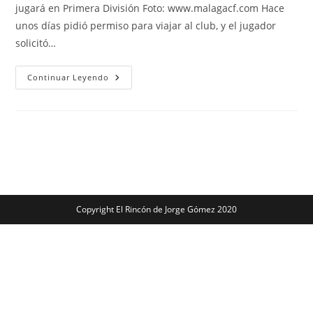
jugará en Primera División Foto: www.malagacf.com Hace
unos días pidió permiso para viajar al club, y el jugador
solicitó…
Cifu
Continuar Leyendo
Pone
Rumbo
Al
Elche
CF
Copyright El Rincón de Jorge Gómez 2020