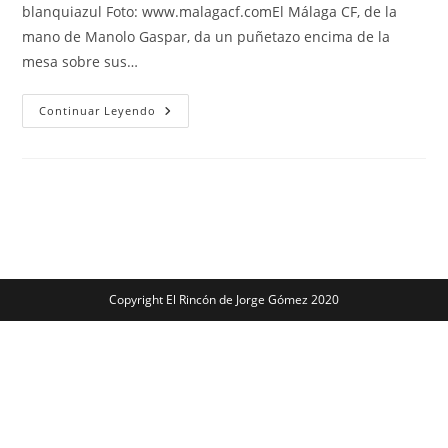
blanquiazul Foto: www.malagacf.comEl Málaga CF, de la
mano de Manolo Gaspar, da un puñetazo encima de la
mesa sobre sus…
Málaga
Continuar Leyendo
CF:
«Vuelve
Antoñín»
Copyright El Rincón de Jorge Gómez 2020