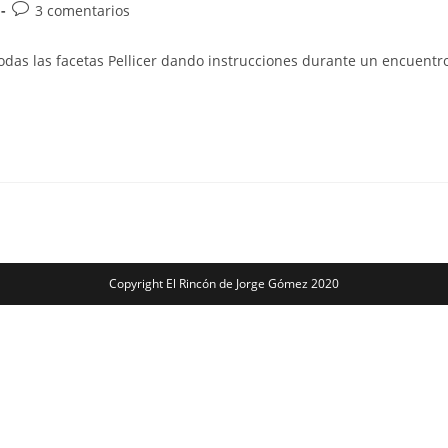
Comentarios
3 comentarios
de
la
todas las facetas Pellicer dando instrucciones durante un encuent
entrada:
Copyright El Rincón de Jorge Gómez 2020