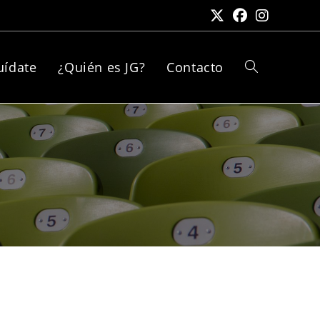
uídate
¿Quién es JG?
Contacto
Alternar
búsqueda
de
la