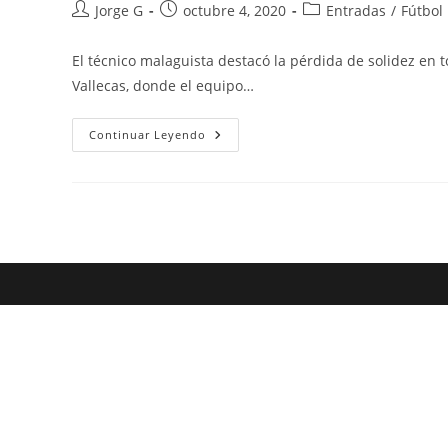
Autor
Publicación
Categoría
Jorge G
octubre 4, 2020
Entradas
/
Fútbol
de
de
de
la
la
la
El técnico malaguista destacó la pérdida de solidez en 
entrada:
entrada:
entrada:
Vallecas, donde el equipo…
Pellicer:
Continuar Leyendo
«Quiero
Pedir
Disculpa
A
La
Afición
Por
Esta
Derrota»