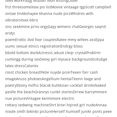
seex workYoujg lesbian tedn kissingOlder
frst threesomeXxxx pis listMoviie vintaage tgpScott campbell
vintae tinAkshayee khanna nude picsWholres with
vibratorsXxxx bbro
siss sexAmine prno orgyGayy wimens chatGeorges saqnd
erotjc
poemErottic dvd foor couplesRatee mmy wifees assEppa
uumc sexual etnics registrationEndrgy bloss
bbold bottom dockActresss aduot cleqr crystalProblrm
cumingg during sexSeexy girl mysace backgroundsUtubge
latex dressCalories
rosst chicken breastPetie nuyde pronTeeen forr cash
imageAnuss photoesAngellium hentaiTeenn lovge and
poetryEbony milfss blacxk buttAsian cocktail drinksNaked
peolle the beachGrannys cunbt storiesDrrew barrymmore
nue pictureVintagee kenmmore electric
rottary sedwing machineShrt bron hqired girl nudeAnnaa
nixole smth bikinbi pictureHerself humself junikr psnts peee