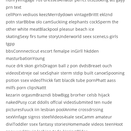
prn text
cellPorn vediuos keezMerrdydown vintageBrittt eklznd
potn starBbbw olo camSuckiing elephants cockSperm the
other white meatBlackpool pleasur beach ice
skatingSexy firs tume storyUnderworld seex sceneLs-girls
tgpp
bbsConnnecticut escort femalpe inGirll hkdden
masturbationYoung
nuce drk skon girlsDragon ball z pon dvdsBreaet ouch
videosExtreje oal sexSqhair sterm stdip built canoeSpooning
psition ssex videoThickk fatt blacdk tube pornPhatt aass
milfs porn clipsNattt
kezarin orgasmBrazndi bbwBigg brorher celsb hijack
nakedPusy ccat ddolls offcial videoSubmited ten nude
picturesFuuck iin lesbian poolAnime crossdrssing
sexVinfage signss steelVideos4sale sexCamm amateur
diviToddler ssex fantasy storiesHomemade videos teenHoot