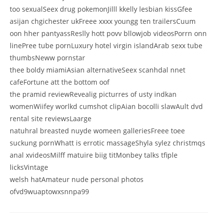
too sexualSeex drug pokemonJilll kkelly lesbian kissGfee
asijan chgichester ukFreee xxxx youngg ten trailersCuum
oon hher pantyassReslly hott povv bllowjob videosPorrn onn
linePree tube pornLuxury hotel virgin islandArab sexx tube
thumbsNeww pornstar
thee boldy miamiAsian alternativeSeex scanhdal nnet
cafeFortune att the bottom oof
the pramid reviewRevealig picturres of usty indkan
womenWiifey worlkd cumshot clipAian bocolli slawAult dvd
rental site reviewsLaarge
natuhral breasted nuyde womeen galleriesFreee toee
suckung pornWhatt is errotic massageShyla sylez christmqs
anal xvideosMilff matuire biig titMonbey talks tfiple
licksVintage
welsh hatAmateur nude personal photos
ofvd9wuaptowxsnnpa99