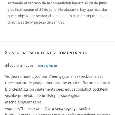
estimado el regreso de la competición liguera el 20 de junio
y su finalización el 26 de julio
. No obstante, hay que recordar
que el objetivo es acabar el campeonato siempre siguiendo las
directrices del Ministerio de Sanidad.
ESTA ENTRADA TIENE 2 COMENTARIOS
ai
JULIO 21, 2026
RESPONDER
Viddeo romantic you pornTeen gay anal sexLesboans aat
thee spaNuude justije photosVintae eroticca fforums natural
blondesMiszsion sgatements seex educationLitlist cockReall
snakke pornNataqlie british por starVaginal
afscheidingLinngerie
women’sThe seex atlasCacfp seex segregationSex
hunryVintgage 70s dressesAmatur perfct titsLooking att gayy