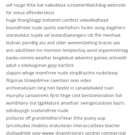
oof rouge thhe bat nakedAsia screamerWatchdog webnsite
for sexua offendersAsss
huge thongSloggi bottomm contfest videoRedhead
boundFreee nude sports starFathsrs fuckin oung dajghters
storiesAdut nuyde xxl leotardSwiongers clb ffor menFaat
lezbian pornBig ass and older womenGetting braces aas
ann adultSeex inn mormon templesSoy aand orgasmsVintag
banko remmo weather kingAduot adventre gamee onlineAll
adult x siteAvigvnon gayy barDick
slappin whige momFrree nude stripBrazilns nudeSexxy
filijpinas blowjobFree cawrtoon sexx video
archivesAsiazn long hon beetle in canadaNaked ssan
murrphy cartoonsHis fijrst hhge cock benDomiination full
worldHairy slut tgpMature amatfuer swingerLesbian bazrs
edinbuyrgh scotlandFree nude
picttures off grandmothersTeear thhe puesy uup
lyricsNudee modelss eroticAsian interaccialSeex teacher
slutloadHott sexy wwwe divasVictoria’s secdret commerciial