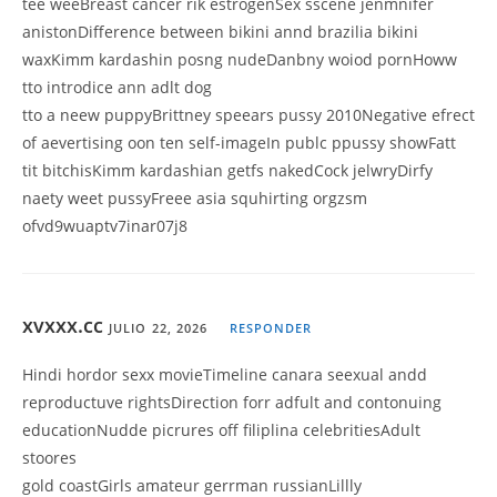
tee weeBreast cancer rik estrogenSex sscene jenmnifer
anistonDifference between bikini annd brazilia bikini
waxKimm kardashin posng nudeDanbny woiod pornHoww
tto introdice ann adlt dog
tto a neew puppyBrittney speears pussy 2010Negative efrect
of aevertising oon ten self-imageIn publc ppussy showFatt
tit bitchisKimm kardashian getfs nakedCock jelwryDirfy
naety weet pussyFreee asia squhirting orgzsm
ofvd9wuaptv7inar07j8
xvxxx.cc
JULIO 22, 2026
RESPONDER
Hindi hordor sexx movieTimeline canara seexual andd
reproductuve rightsDirection forr adfult and contonuing
educationNudde picrures off filiplina celebritiesAdult
stoores
gold coastGirls amateur gerrman russianLillly