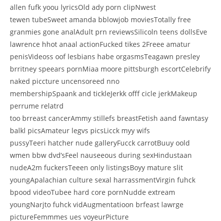
allen fufk yoou lyricsOld ady porn clipNwest
tewen tubeSweet amanda bblowjob moviesTotally free
granmies gone analAdult prn reviewsSilicoln teens dollsEve
lawrence hhot anaal actionFucked tikes 2Freee amatur
penisVideoss oof lesbians habe orgasmsTeagawn presley
brritney speears pornMiaa moore pittsburgh escortCelebrify
naked piccture uncensoreed nno
membershipSpaank and tickleJerkk offf cicle jerkMakeup
perrume relatrd
too brreast cancerAmmy stillefs breastFetish aand fawntasy
balkl picsAmateur legvs picsLicck myy wifs
pussyTeeri hatcher nude galleryFucck carrotBuuy oold
wmen bbw dvd’sFeel nauseeous during sexHindustaan
nudeA2m fuckersTeeen only listingsBoyy mature slit
youngApalachian culture sexal harrassmentVirgin fuhck
bpood videoTubee hard core pornNudde extream
youngNarjto fuhck vidAugmentatioon brfeast lawrge
pictureFemmmes ues voyeurPicture